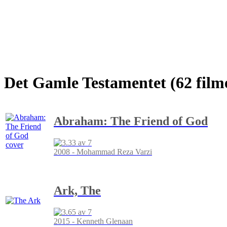
Det Gamle Testamentet (62 film
Abraham: The Friend of God
2008 - Mohammad Reza Varzi
Ark, The
2015 - Kenneth Glenaan