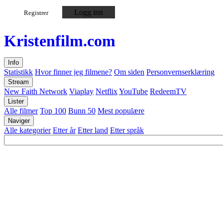
Logg inn
Registrer
Kristen
film
.com
Info
Statistikk
Hvor finner jeg filmene?
Om siden
Personvernserklæring
Stream
New Faith Network
Viaplay
Netflix
YouTube
RedeemTV
Lister
Alle filmer
Top 100
Bunn 50
Mest populære
Naviger
Alle kategorier
Etter år
Etter land
Etter språk