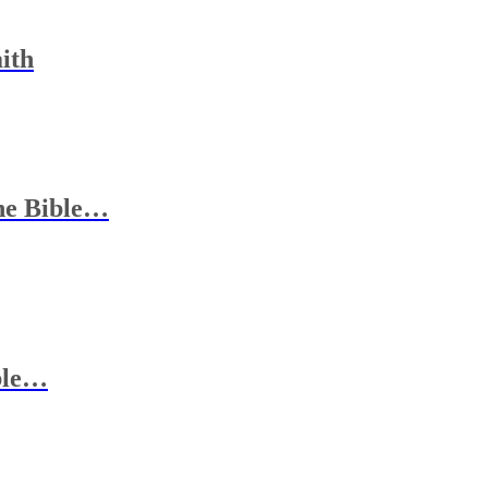
ith
he Bible
…
le
…