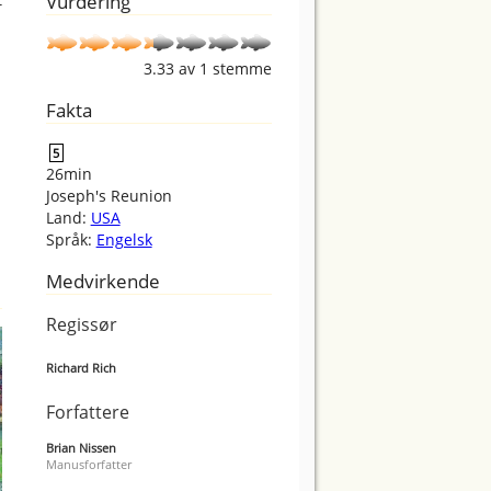
Vurdering
3.33
av
1
stemme
Fakta
5
26min
Joseph's Reunion
Land:
USA
Språk:
Engelsk
Medvirkende
Regissør
Richard Rich
Forfattere
Brian Nissen
Manusforfatter