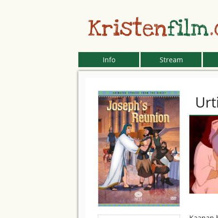
Kristen
film
Info
Stream
Urt
Kaanan h