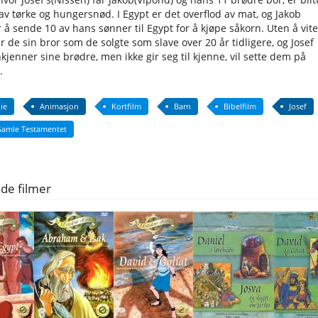
v tørke og hungersnød. I Egypt er det overflod av mat, og Jakob
 å sende 10 av hans sønner til Egypt for å kjøpe såkorn. Uten å vite
 de sin bror som de solgte som slave over 20 år tidligere, og Josef
kjenner sine brødre, men ikke gir seg til kjenne, vil sette dem på
.
ie
Animasjon
Kortfilm
Barn
Bibelfilm
Josef
Gamle Testamentet
de filmer