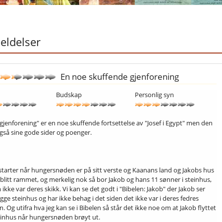
ldelser
En noe skuffende gjenforening
Budskap
Personlig syn
 gjenforening" er en noe skuffende fortsettelse av "Josef i Egypt" men den
også sine gode sider og poenger.
starter når hungersnøden er på sitt verste og Kaanans land og Jakobs hus
 blitt rammet, og merkelig nok så bor Jakob og hans 11 sønner i steinhus,
 ikke var deres skikk. Vi kan se det godt i "Bibelen: Jakob" der Jakob ser
gge steinhus og har ikke behag i det siden det ikke var i deres fedres
n. Og utifra hva jeg kan se i Bibelen så står det ikke noe om at Jakob flyttet
teinhus når hungersnøden brøyt ut.