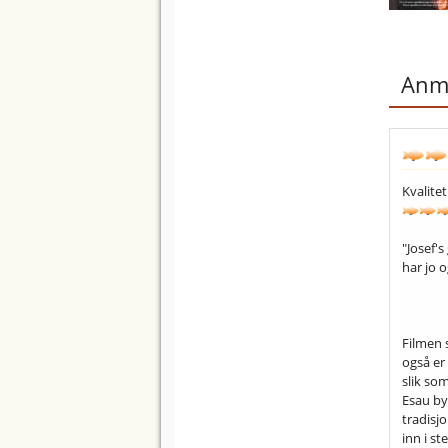
Anme
Kvalitet
"Josef's
har jo 
Filmen 
også er
slik som
Esau by
tradisjo
inn i s