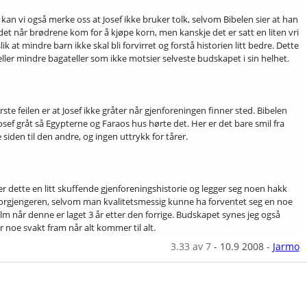
 kan vi også merke oss at Josef ikke bruker tolk, selvom Bibelen sier at han
det når brødrene kom for å kjøpe korn, men kanskje det er satt en liten vri
lik at mindre barn ikke skal bli forvirret og forstå historien litt bedre. Dette
eller mindre bagateller som ikke motsier selveste budskapet i sin helhet.
ste feilen er at Josef ikke gråter når gjenforeningen finner sted. Bibelen
Josef gråt så Egypterne og Faraos hus hørte det. Her er det bare smil fra
siden til den andre, og ingen uttrykk for tårer.
t er dette en litt skuffende gjenforeningshistorie og legger seg noen hakk
orgjengeren, selvom man kvalitetsmessig kunne ha forventet seg en noe
ilm når denne er laget 3 år etter den forrige. Budskapet synes jeg også
noe svakt fram når alt kommer til alt.
3.33
av 7
-
10.9 2008
-
Jarmo