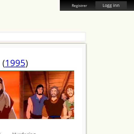
Logg inn
Registrer
(
1995
)
t