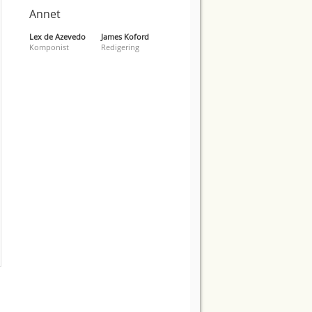
Annet
Lex de Azevedo
James Koford
Komponist
Redigering