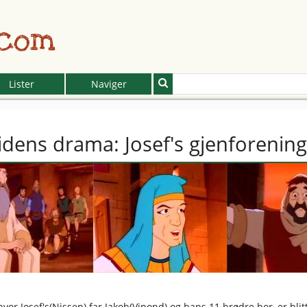
.com
Lister
Naviger
idens drama: Josef's gjenforening
vor Josef's(Nissen) far Jakob(Vipond) og hans 11 brødre bor, er blit