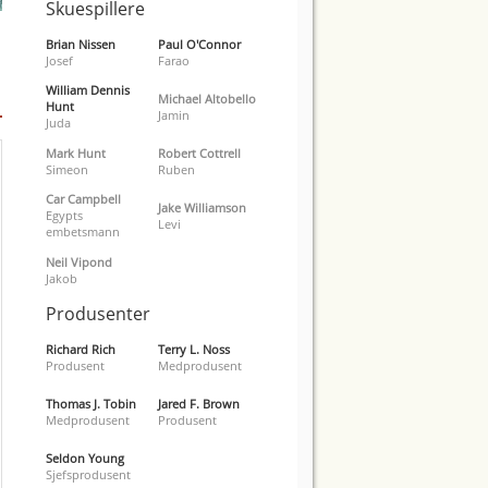
Skuespillere
Brian Nissen
Paul O'Connor
Josef
Farao
William Dennis
Michael Altobello
Hunt
Jamin
Juda
Mark Hunt
Robert Cottrell
Simeon
Ruben
Car Campbell
Jake Williamson
Egypts
Levi
embetsmann
Neil Vipond
Jakob
Produsenter
Richard Rich
Terry L. Noss
Produsent
Medprodusent
Thomas J. Tobin
Jared F. Brown
Medprodusent
Produsent
Seldon Young
Sjefsprodusent