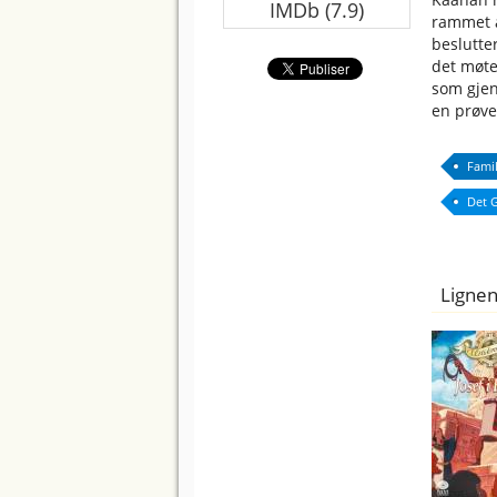
IMDb (7.9)
rammet a
beslutter
det møter
som gjen
en prøve
Famil
Det 
Lignen