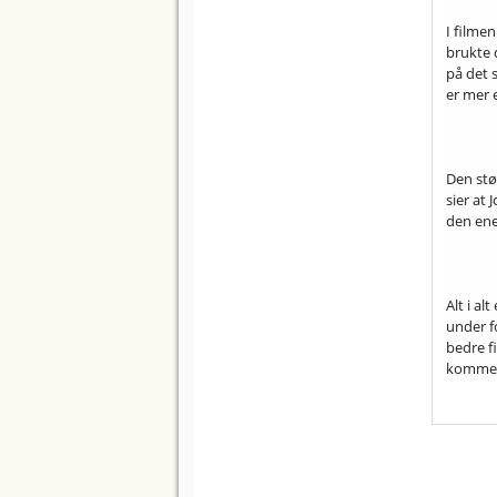
I filmen
brukte 
på det s
er mer 
Den stør
sier at 
den ene 
Alt i al
under f
bedre f
kommer 