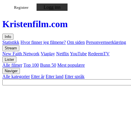
Logg inn
Registrer
Kristen
film
.com
Info
Statistikk
Hvor finner jeg filmene?
Om siden
Personvernserklæring
Stream
New Faith Network
Viaplay
Netflix
YouTube
RedeemTV
Lister
Alle filmer
Top 100
Bunn 50
Mest populære
Naviger
Alle kategorier
Etter år
Etter land
Etter språk