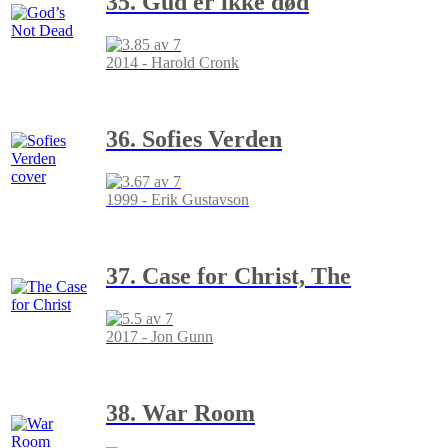
35. Gud er ikke død
2014 - Harold Cronk
36. Sofies Verden
1999 - Erik Gustavson
37. Case for Christ, The
2017 - Jon Gunn
38. War Room