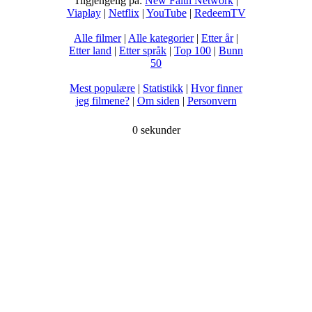
Tilgjengelig på:
New Faith Network
|
Viaplay
|
Netflix
|
YouTube
|
RedeemTV
Alle filmer
|
Alle kategorier
|
Etter år
|
Etter land
|
Etter språk
|
Top 100
|
Bunn
50
Mest populære
|
Statistikk
|
Hvor finner
jeg filmene?
|
Om siden
|
Personvern
0 sekunder