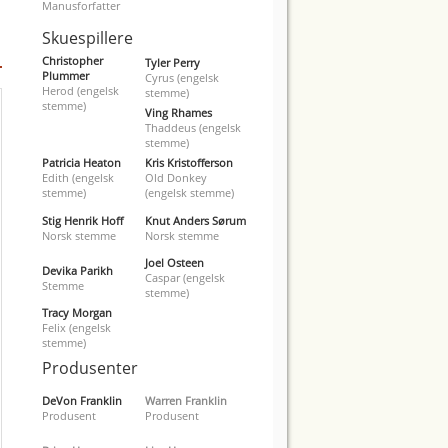
Manusforfatter
Skuespillere
Christopher
Tyler Perry
Plummer
Cyrus (engelsk
Herod (engelsk
stemme)
stemme)
Ving Rhames
Thaddeus (engelsk
stemme)
Patricia Heaton
Kris Kristofferson
Edith (engelsk
Old Donkey
stemme)
(engelsk stemme)
Stig Henrik Hoff
Knut Anders Sørum
Norsk stemme
Norsk stemme
Joel Osteen
Devika Parikh
Caspar (engelsk
Stemme
stemme)
Tracy Morgan
Felix (engelsk
stemme)
Produsenter
DeVon Franklin
Warren Franklin
Produsent
Produsent