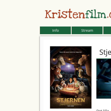
Kristen
film
Info
Stream
Stj
Det lill