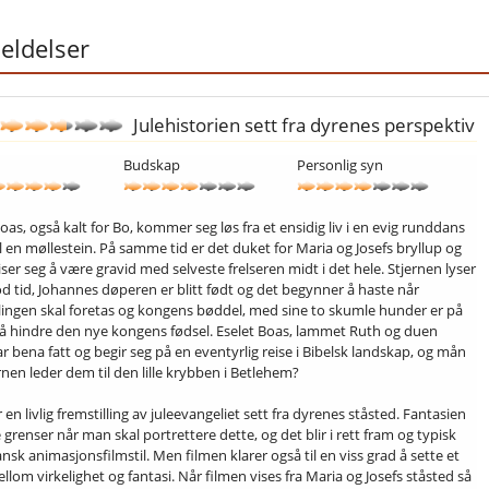
ldelser
Julehistorien sett fra dyrenes perspektiv
Budskap
Personlig syn
oas, også kalt for Bo, kommer seg løs fra et ensidig liv i en evig runddans
il en møllestein. På samme tid er det duket for Maria og Josefs bryllup og
ser seg å være gravid med selveste frelseren midt i det hele. Stjernen lyser
od tid, Johannes døperen er blitt født og det begynner å haste når
llingen skal foretas og kongens bøddel, med sine to skumle hunder er på
r å hindre den nye kongens fødsel. Eselet Boas, lammet Ruth og duen
r bena fatt og begir seg på en eventyrlig reise i Bibelsk landskap, og mån
rnen leder dem til den lille krybben i Betlehem?
 en livlig fremstilling av juleevangeliet sett fra dyrenes ståsted. Fantasien
 grenser når man skal portrettere dette, og det blir i rett fram og typisk
sk animasjonsfilmstil. Men filmen klarer også til en viss grad å sette et
ellom virkelighet og fantasi. Når filmen vises fra Maria og Josefs ståsted så