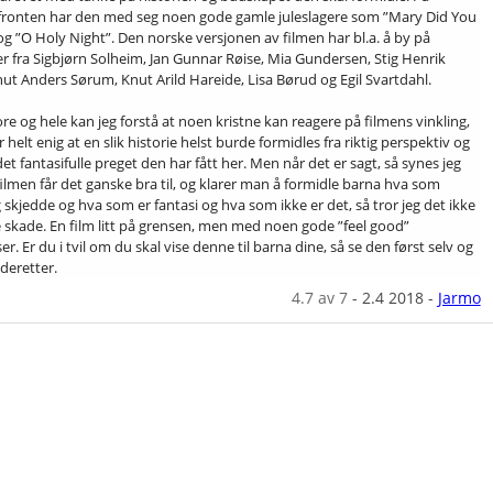
ronten har den med seg noen gode gamle juleslagere som ”Mary Did You
g ”O Holy Night”. Den norske versjonen av filmen har bl.a. å by på
 fra Sigbjørn Solheim, Jan Gunnar Røise, Mia Gundersen, Stig Henrik
nut Anders Sørum, Knut Arild Hareide, Lisa Børud og Egil Svartdahl.
ore og hele kan jeg forstå at noen kristne kan reagere på filmens vinkling,
r helt enig at en slik historie helst burde formidles fra riktig perspektiv og
det fantasifulle preget den har fått her. Men når det er sagt, så synes jeg
ilmen får det ganske bra til, og klarer man å formidle barna hva som
 skjedde og hva som er fantasi og hva som ikke er det, så tror jeg det ikke
 skade. En film litt på grensen, men med noen gode ”feel good”
r. Er du i tvil om du skal vise denne til barna dine, så se den først selv og
eretter.
4.7
av 7
-
2.4 2018
-
Jarmo