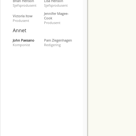
Brian Henson
Lisa Henson
Sjefsprodusent
Sjefsprodusent
Jennifer Magee-
Victoria Itow
Cook
Produsent
Produsent
Annet
John Paesano
Pam Ziegenhagen
Komponist
Redigering