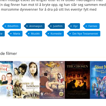
 En dag finner han mot til å bryte opp, og han slår seg sammen med
, morsomme dyrevenner for å dra på sitt livs eventyr fylt med
Bibelfilm
Animasjon
Julefilm
Dyr
Fantasi
ie
Maria
Musikk
Komedie
Det Nye Testamentet
de filmer