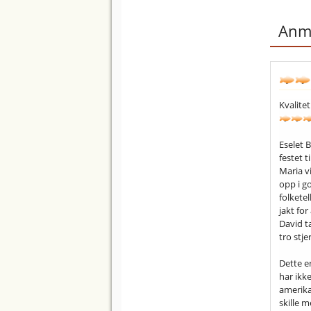
Anme
Kvalitet
Eselet B
festet t
Maria vi
opp i g
folkete
jakt fo
David ta
tro stje
Dette er
har ikke
amerikan
skille m