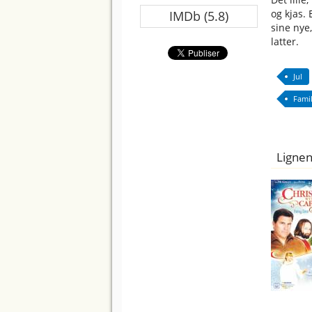
og kjas.
IMDb (5.8)
sine nye
latter.
Jul
Famil
Lignen