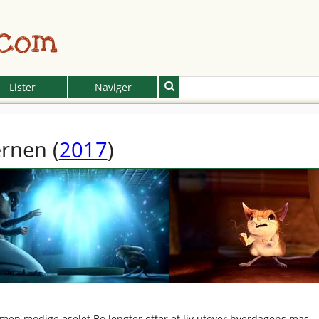
.com
Lister
Naviger
ernen
(
2017
)
e, men modige eselet Bo lengter etter et liv utover hverdagens mas