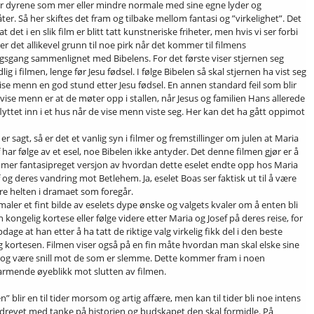
r dyrene som mer eller mindre normale med sine egne lyder og
er. Så her skiftes det fram og tilbake mellom fantasi og ”virkelighet”. Det
 at det i en slik film er blitt tatt kunstneriske friheter, men hvis vi ser forbi
r det allikevel grunn til noe pirk når det kommer til filmens
gsgang sammenlignet med Bibelens. For det første viser stjernen seg
idlig i filmen, lenge før Jesu fødsel. I følge Bibelen så skal stjernen ha vist seg
vise menn en god stund etter Jesu fødsel. En annen standard feil som blir
 vise menn er at de møter opp i stallen, når Jesus og familien Hans allerede
lyttet inn i et hus når de vise menn viste seg. Her kan det ha gått oppimot
er sagt, så er det et vanlig syn i filmer og fremstillinger om julen at Maria
 har følge av et esel, noe Bibelen ikke antyder. Det denne filmen gjør er å
itt mer fantasipreget versjon av hvordan dette eselet endte opp hos Maria
 og deres vandring mot Betlehem. Ja, eselet Boas ser faktisk ut til å være
re helten i dramaet som foregår.
maler et fint bilde av eselets dype ønske og valgets kvaler om å enten bli
 kongelig kortese eller følge videre etter Maria og Josef på deres reise, for
dage at han etter å ha tatt de riktige valg virkelig fikk del i den beste
g kortesen. Filmen viser også på en fin måte hvordan man skal elske sine
 og være snill mot de som er slemme. Dette kommer fram i noen
armende øyeblikk mot slutten av filmen.
n” blir en til tider morsom og artig affære, men kan til tider bli noe intens
drevet med tanke på historien og budskapet den skal formidle. På