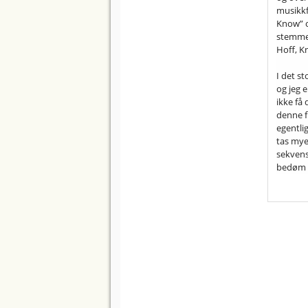
musikkf
Know” o
stemmer
Hoff, K
I det st
og jeg e
ikke få 
denne f
egentlig
tas mye
sekvense
bedøm d