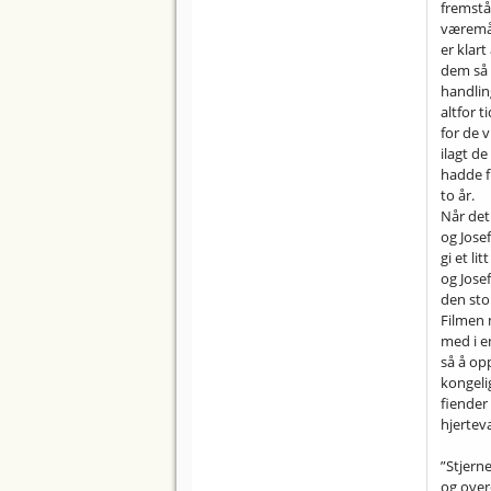
fremstå
væremåt
er klart
dem så e
handlin
altfor t
for de 
ilagt de
hadde f
to år.
Når det 
og Josef
gi et l
og Josef
den sto
Filmen 
med i en
så å opp
kongeli
fiender
hjertev
”Stjerne
og over