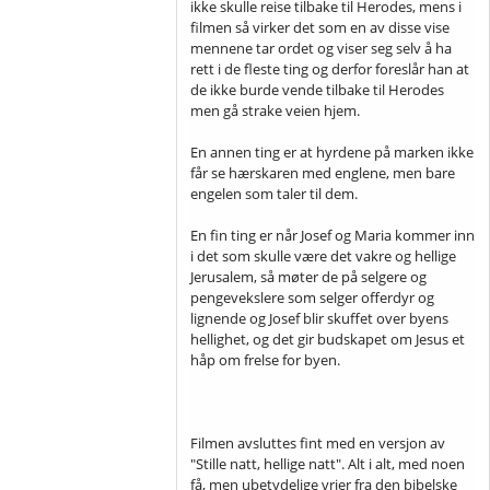
ikke skulle reise tilbake til Herodes, mens i
filmen så virker det som en av disse vise
mennene tar ordet og viser seg selv å ha
rett i de fleste ting og derfor foreslår han at
de ikke burde vende tilbake til Herodes
men gå strake veien hjem.
En annen ting er at hyrdene på marken ikke
får se hærskaren med englene, men bare
engelen som taler til dem.
En fin ting er når Josef og Maria kommer inn
i det som skulle være det vakre og hellige
Jerusalem, så møter de på selgere og
pengevekslere som selger offerdyr og
lignende og Josef blir skuffet over byens
hellighet, og det gir budskapet om Jesus et
håp om frelse for byen.
Filmen avsluttes fint med en versjon av
"Stille natt, hellige natt". Alt i alt, med noen
få, men ubetydelige vrier fra den bibelske