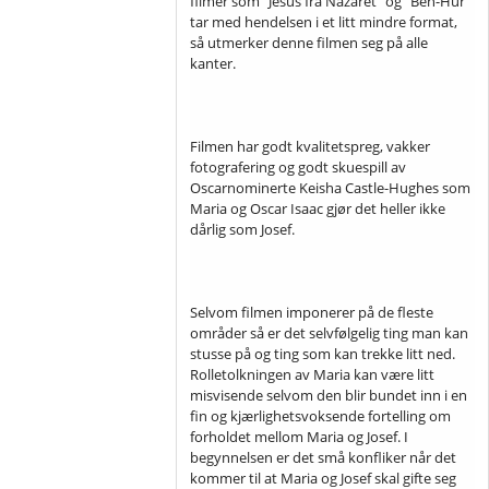
filmer som "Jesus fra Nazaret" og "Ben-Hur"
tar med hendelsen i et litt mindre format,
så utmerker denne filmen seg på alle
kanter.
Filmen har godt kvalitetspreg, vakker
fotografering og godt skuespill av
Oscarnominerte Keisha Castle-Hughes som
Maria og Oscar Isaac gjør det heller ikke
dårlig som Josef.
Selvom filmen imponerer på de fleste
områder så er det selvfølgelig ting man kan
stusse på og ting som kan trekke litt ned.
Rolletolkningen av Maria kan være litt
misvisende selvom den blir bundet inn i en
fin og kjærlighetsvoksende fortelling om
forholdet mellom Maria og Josef. I
begynnelsen er det små konfliker når det
kommer til at Maria og Josef skal gifte seg