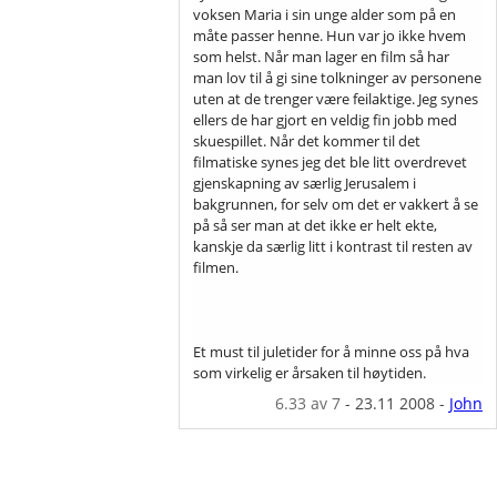
voksen Maria i sin unge alder som på en
måte passer henne. Hun var jo ikke hvem
som helst. Når man lager en film så har
man lov til å gi sine tolkninger av personene
uten at de trenger være feilaktige. Jeg synes
ellers de har gjort en veldig fin jobb med
skuespillet. Når det kommer til det
filmatiske synes jeg det ble litt overdrevet
gjenskapning av særlig Jerusalem i
bakgrunnen, for selv om det er vakkert å se
på så ser man at det ikke er helt ekte,
kanskje da særlig litt i kontrast til resten av
filmen.
Et must til juletider for å minne oss på hva
som virkelig er årsaken til høytiden.
6.33
av 7
-
23.11 2008
-
John