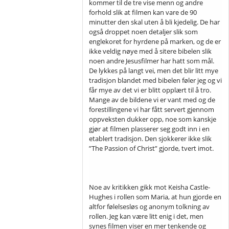
kommer til de tre vise menn og andre
forhold slik at filmen kan vare de 90
minutter den skal uten å bli kjedelig. De har
også droppet noen detaljer slik som
englekoret for hyrdene på marken, og de er
ikke veldig nøye med å sitere bibelen slik
noen andre Jesusfilmer har hatt som mål.
De lykkes på langt vei, men det blir litt mye
tradisjon blandet med bibelen føler jeg og vi
får mye av det vi er blitt opplært til å tro.
Mange av de bildene vi er vant med og de
forestillingene vi har fått servert gjennom
oppveksten dukker opp, noe som kanskje
gjør at filmen plasserer seg godt inn i en
etablert tradisjon. Den sjokkerer ikke slik
”The Passion of Christ” gjorde, tvert imot.
Noe av kritikken gikk mot Keisha Castle-
Hughes i rollen som Maria, at hun gjorde en
altfor følelsesløs og anonym tolkning av
rollen. Jeg kan være litt enig i det, men
synes filmen viser en mer tenkende og