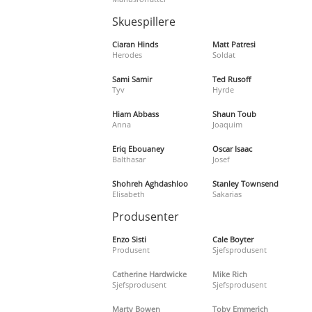
Skuespillere
Ciaran Hinds
Matt Patresi
Herodes
Soldat
Sami Samir
Ted Rusoff
Tyv
Hyrde
Hiam Abbass
Shaun Toub
Anna
Joaquim
Eriq Ebouaney
Oscar Isaac
Balthasar
Josef
Shohreh Aghdashloo
Stanley Townsend
Elisabeth
Sakarias
Produsenter
Enzo Sisti
Cale Boyter
Produsent
Sjefsprodusent
Catherine Hardwicke
Mike Rich
Sjefsprodusent
Sjefsprodusent
Marty Bowen
Toby Emmerich