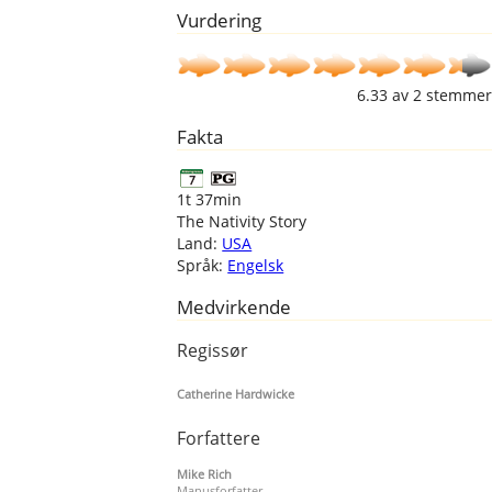
Vurdering
6.33
av
2
stemmer
Fakta
1t 37min
The Nativity Story
Land:
USA
Språk:
Engelsk
Medvirkende
Regissør
Catherine Hardwicke
Forfattere
Mike Rich
Manusforfatter