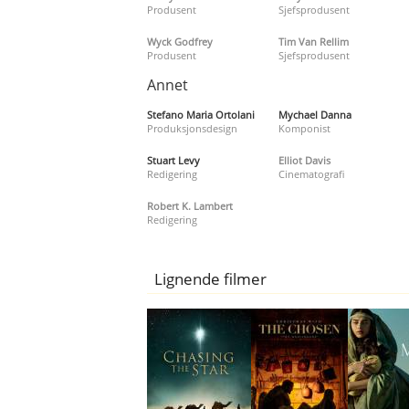
Produsent
Sjefsprodusent
Wyck Godfrey
Tim Van Rellim
Produsent
Sjefsprodusent
Annet
Stefano Maria Ortolani
Mychael Danna
Produksjonsdesign
Komponist
Stuart Levy
Elliot Davis
Redigering
Cinematografi
Robert K. Lambert
Redigering
Lignende filmer