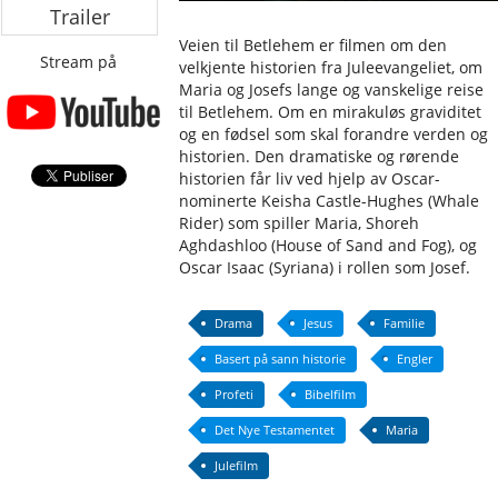
Trailer
Veien til Betlehem er filmen om den
Stream på
velkjente historien fra Juleevangeliet, om
Maria og Josefs lange og vanskelige reise
til Betlehem. Om en mirakuløs graviditet
og en fødsel som skal forandre verden og
historien. Den dramatiske og rørende
historien får liv ved hjelp av Oscar-
nominerte Keisha Castle-Hughes (Whale
Rider) som spiller Maria, Shoreh
Aghdashloo (House of Sand and Fog), og
Oscar Isaac (Syriana) i rollen som Josef.
Drama
Jesus
Familie
Basert på sann historie
Engler
Profeti
Bibelfilm
Det Nye Testamentet
Maria
Julefilm