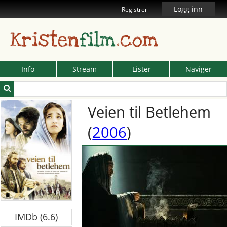
Logg inn
Registrer
Kristen
film
.com
Info
Stream
Lister
Naviger
Veien til Betlehem
(
2006
)
IMDb (6.6)