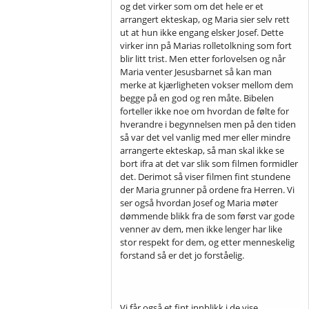
og det virker som om det hele er et
arrangert ekteskap, og Maria sier selv rett
ut at hun ikke engang elsker Josef. Dette
virker inn på Marias rolletolkning som fort
blir litt trist. Men etter forlovelsen og når
Maria venter Jesusbarnet så kan man
merke at kjærligheten vokser mellom dem
begge på en god og ren måte. Bibelen
forteller ikke noe om hvordan de følte for
hverandre i begynnelsen men på den tiden
så var det vel vanlig med mer eller mindre
arrangerte ekteskap, så man skal ikke se
bort ifra at det var slik som filmen formidler
det. Derimot så viser filmen fint stundene
der Maria grunner på ordene fra Herren. Vi
ser også hvordan Josef og Maria møter
dømmende blikk fra de som først var gode
venner av dem, men ikke lenger har like
stor respekt for dem, og etter menneskelig
forstand så er det jo forståelig.
Vi får også et fint innblikk i de vise