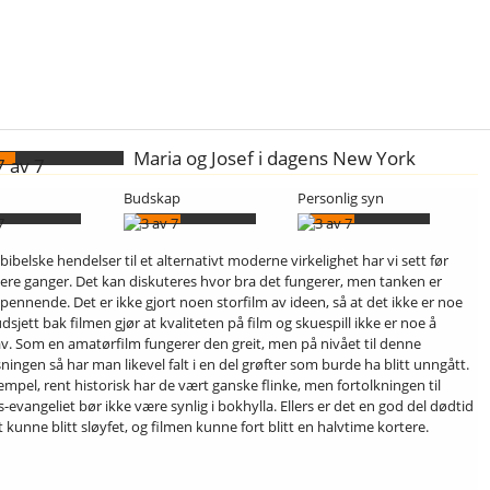
Maria og Josef i dagens New York
Budskap
Personlig syn
 bibelske hendelser til et alternativt moderne virkelighet har vi sett før
flere ganger. Det kan diskuteres hvor bra det fungerer, men tanken er
spennende. Det er ikke gjort noen storfilm av ideen, så at det ikke er noe
dsjett bak filmen gjør at kvaliteten på film og skuespill ikke er noe å
av. Som en amatørfilm fungerer den greit, men på nivået til denne
ningen så har man likevel falt i en del grøfter som burde ha blitt unngått.
empel, rent historisk har de vært ganske flinke, men fortolkningen til
evangeliet bør ikke være synlig i bokhylla. Ellers er det en god del dødtid
 kunne blitt sløyfet, og filmen kunne fort blitt en halvtime kortere.