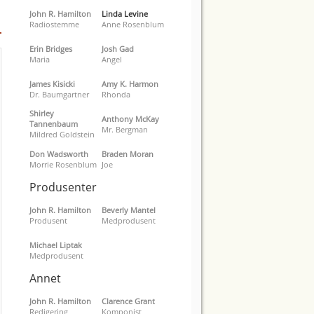
John R. Hamilton
Linda Levine
Radiostemme
Anne Rosenblum
Erin Bridges
Josh Gad
Maria
Angel
James Kisicki
Amy K. Harmon
Dr. Baumgartner
Rhonda
Shirley
Anthony McKay
Tannenbaum
Mr. Bergman
Mildred Goldstein
Don Wadsworth
Braden Moran
Morrie Rosenblum
Joe
Produsenter
John R. Hamilton
Beverly Mantel
Produsent
Medprodusent
Michael Liptak
Medprodusent
Annet
John R. Hamilton
Clarence Grant
Redigering
Komponist