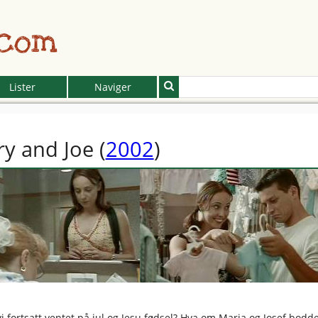
.com
Lister
Naviger
y and Joe
(
2002
)
i fortsatt ventet på jul og Jesu fødsel? Hva om Maria og Josef bodd