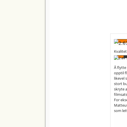
Kvalitet
Å flytte
opptil 
likevel 
stort bu
skryte 
filmsats
For eks
Matteus-
som lett