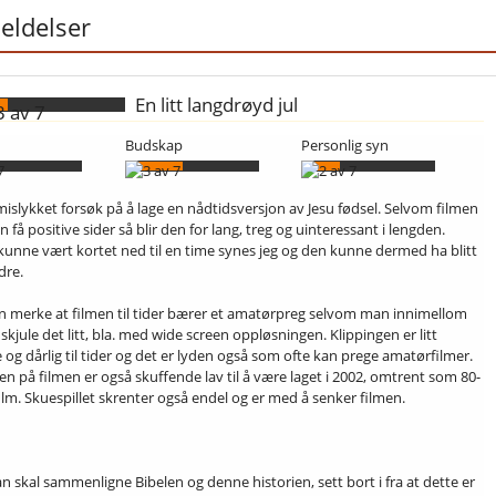
ldelser
En litt langdrøyd jul
Budskap
Personlig syn
mislykket forsøk på å lage en nådtidsversjon av Jesu fødsel. Selvom filmen
 få positive sider så blir den for lang, treg og uinteressant i lengden.
kunne vært kortet ned til en time synes jeg og den kunne dermed ha blitt
dre.
 merke at filmen til tider bærer et amatørpreg selvom man innimellom
 skjule det litt, bla. med wide screen oppløsningen. Klippingen er litt
 og dårlig til tider og det er lyden også som ofte kan prege amatørfilmer.
en på filmen er også skuffende lav til å være laget i 2002, omtrent som 80-
film. Skuespillet skrenter også endel og er med å senker filmen.
n skal sammenligne Bibelen og denne historien, sett bort i fra at dette er