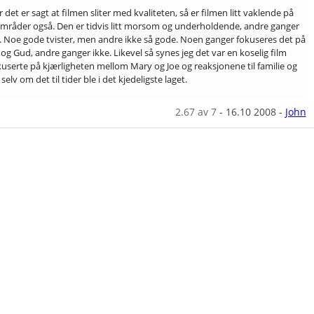
det er sagt at filmen sliter med kvaliteten, så er filmen litt vaklende på
mråder også. Den er tidvis litt morsom og underholdende, andre ganger
g. Noe gode tvister, men andre ikke så gode. Noen ganger fokuseres det på
og Gud, andre ganger ikke. Likevel så synes jeg det var en koselig film
userte på kjærligheten mellom Mary og Joe og reaksjonene til familie og
selv om det til tider ble i det kjedeligste laget.
2.67
av 7
-
16.10 2008
-
John