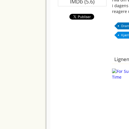
IMDb (5.6)
i dagens
reagere 
Dram
Kjærl
Lignen