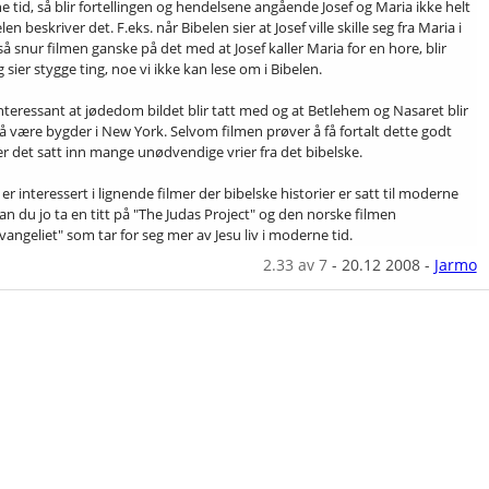
 tid, så blir fortellingen og hendelsene angående Josef og Maria ikke helt
elen beskriver det. F.eks. når Bibelen sier at Josef ville skille seg fra Maria i
 så snur filmen ganske på det med at Josef kaller Maria for en hore, blir
 sier stygge ting, noe vi ikke kan lese om i Bibelen.
interessant at jødedom bildet blir tatt med og at Betlehem og Nasaret blir
r å være bygder i New York. Selvom filmen prøver å få fortalt dette godt
er det satt inn mange unødvendige vrier fra det bibelske.
er interessert i lignende filmer der bibelske historier er satt til moderne
kan du jo ta en titt på "The Judas Project" og den norske filmen
vangeliet" som tar for seg mer av Jesu liv i moderne tid.
2.33
av 7
-
20.12 2008
-
Jarmo