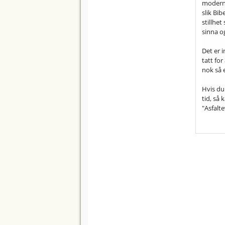
moderne
slik Bib
stillhet
sinna og
Det er 
tatt fo
nok så 
Hvis du 
tid, så 
"Asfalte