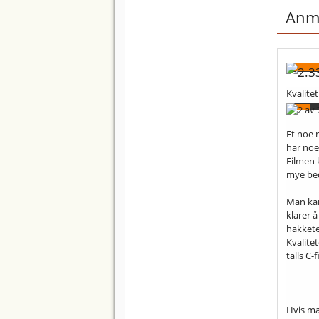
Anme
Kvalitet
Et noe 
har noen
Filmen 
mye be
Man kan
klarer å
hakkete
Kvalitet
talls C-
Hvis ma