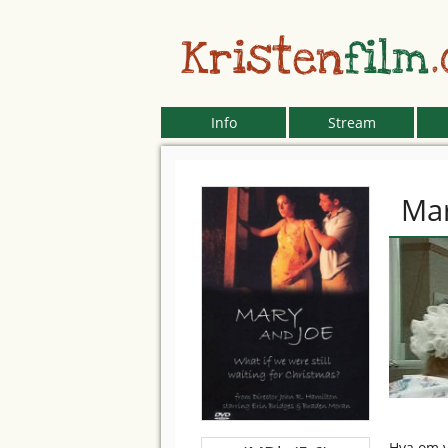
Kristen
film
Info
Stream
Mar
Hva om v