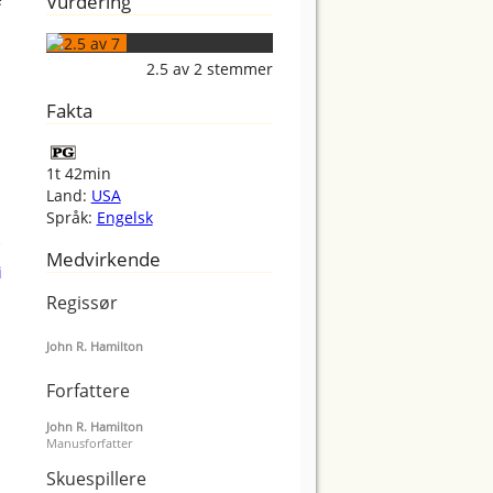
Vurdering
2.5
av
2
stemmer
Fakta
1t 42min
Land:
USA
Språk:
Engelsk
Medvirkende
Regissør
John R. Hamilton
Forfattere
John R. Hamilton
Manusforfatter
Skuespillere