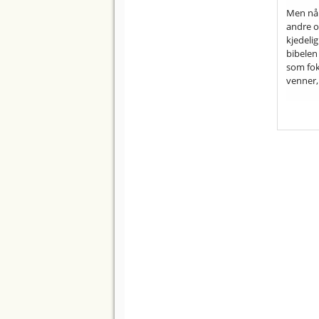
Men når 
andre o
kjedeli
bibelen 
som fok
venner, 