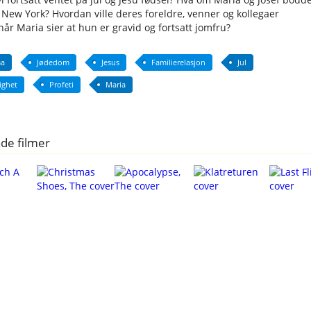
 New York? Hvordan ville deres foreldre, venner og kollegaer
når Maria sier at hun er gravid og fortsatt jomfru?
a
Jødedom
Jesus
Familierelasjon
Jul
ighet
Profeti
Maria
de filmer