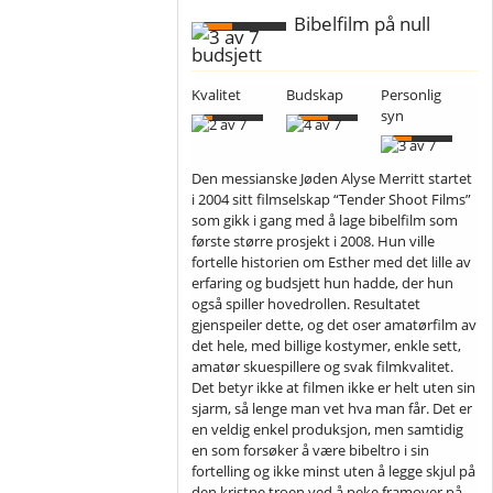
Bibelfilm på null
budsjett
Kvalitet
Budskap
Personlig
syn
Den messianske Jøden Alyse Merritt startet
i 2004 sitt filmselskap “Tender Shoot Films”
som gikk i gang med å lage bibelfilm som
første større prosjekt i 2008. Hun ville
fortelle historien om Esther med det lille av
erfaring og budsjett hun hadde, der hun
også spiller hovedrollen. Resultatet
gjenspeiler dette, og det oser amatørfilm av
det hele, med billige kostymer, enkle sett,
amatør skuespillere og svak filmkvalitet.
Det betyr ikke at filmen ikke er helt uten sin
sjarm, så lenge man vet hva man får. Det er
en veldig enkel produksjon, men samtidig
en som forsøker å være bibeltro i sin
fortelling og ikke minst uten å legge skjul på
den kristne troen ved å peke framover på