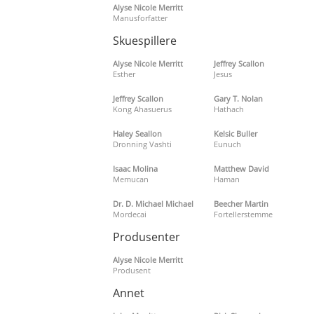
Alyse Nicole Merritt
Manusforfatter
Skuespillere
Alyse Nicole Merritt
Jeffrey Scallon
Esther
Jesus
Jeffrey Scallon
Gary T. Nolan
Kong Ahasuerus
Hathach
Haley Seallon
Kelsic Buller
Dronning Vashti
Eunuch
Isaac Molina
Matthew David
Memucan
Haman
Dr. D. Michael Michael
Beecher Martin
Mordecai
Fortellerstemme
Produsenter
Alyse Nicole Merritt
Produsent
Annet