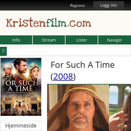
Logg inn
Registrer
Kristen
film
.com
Info
Stream
Lister
Naviger
For Such A Time
(
2008
)
Hjemmeside