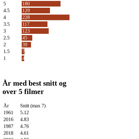
5
180
4.5
129
4
228
3.5
117
3
123
2.5
45
2
39
1.5
7
1
4
År med best snitt og
over 5 filmer
År
Snitt (max 7)
1961
5.12
2016
4.83
1987
4.76
2018
4.61