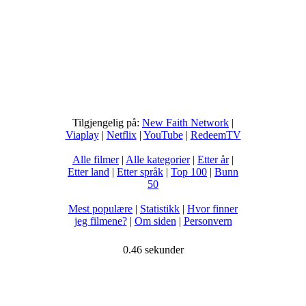
Tilgjengelig på:
New Faith Network
|
Viaplay
|
Netflix
|
YouTube
|
RedeemTV
Alle filmer
|
Alle kategorier
|
Etter år
|
Etter land
|
Etter språk
|
Top 100
|
Bunn
50
Mest populære
|
Statistikk
|
Hvor finner
jeg filmene?
|
Om siden
|
Personvern
0.46 sekunder