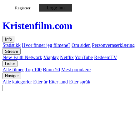
Logg inn
Registrer
Kristen
film
.com
Info
Statistikk
Hvor finner jeg filmene?
Om siden
Personvernserklæring
Stream
New Faith Network
Viaplay
Netflix
YouTube
RedeemTV
Lister
Alle filmer
Top 100
Bunn 50
Mest populære
Naviger
Alle kategorier
Etter år
Etter land
Etter språk