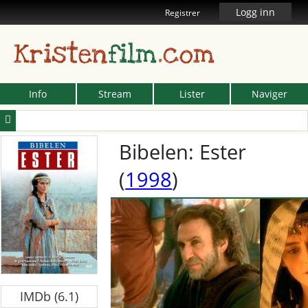
Logg inn
Registrer
Kristen
film
.com
Info
Stream
Lister
Naviger
Bibelen: Ester
(
1998
)
IMDb (6.1)