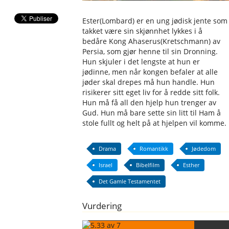
Ester(Lombard) er en ung jødisk jente som
takket være sin skjønnhet lykkes i å
bedåre Kong Ahaserus(Kretschmann) av
Persia, som gjør henne til sin Dronning.
Hun skjuler i det lengste at hun er
jødinne, men når kongen befaler at alle
jøder skal drepes må hun handle. Hun
risikerer sitt eget liv for å redde sitt folk.
Hun må få all den hjelp hun trenger av
Gud. Hun må bare sette sin litt til Ham å
stole fullt og helt på at hjelpen vil komme.
Drama
Romantikk
Jødedom
Israel
Bibelfilm
Esther
Det Gamle Testamentet
Vurdering