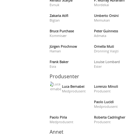
Renato Scarpa
F. Murray Abraham
Evnuk
Mordekai
Zakaria Atifi
Umberto Orsini
Bigtan
Memukan
Bruce Purchase
Peter Guinness
Kommisær
Admata
Jürgen Prochnow
Ornella Muti
Haman
Dronning Vasjti
Frank Baker
Louise Lombard
Esra
Ester
Produsenter
Luca Bernabei
Lorenzo Minoli
Medprodusent
Produsent
Paolo Lucidi
Medprodusent
Paolo Piria
Roberta Cadringher
Medprodusent
Produsent
Annet