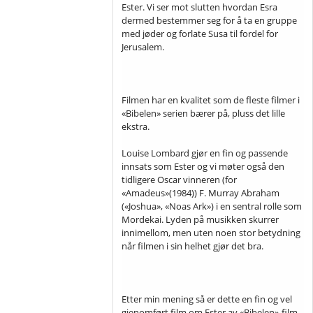
Ester. Vi ser mot slutten hvordan Esra
dermed bestemmer seg for å ta en gruppe
med jøder og forlate Susa til fordel for
Jerusalem.
Filmen har en kvalitet som de fleste filmer i
«Bibelen» serien bærer på, pluss det lille
ekstra.
Louise Lombard gjør en fin og passende
innsats som Ester og vi møter også den
tidligere Oscar vinneren (for
«Amadeus»(1984)) F. Murray Abraham
(«Joshua», «Noas Ark») i en sentral rolle som
Mordekai. Lyden på musikken skurrer
innimellom, men uten noen stor betydning
når filmen i sin helhet gjør det bra.
Etter min mening så er dette en fin og vel
gjenomført film om Ester av «Bibelen»-film