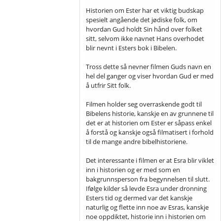
Historien om Ester har et viktig budskap
spesielt angående det jødiske folk, om
hvordan Gud holdt Sin hånd over folket
sitt, selvom ikke navnet Hans overhodet
blir nevnt i Esters bok i Bibelen.
Tross dette så nevner filmen Guds navn en
hel del ganger og viser hvordan Gud er med
å utfrir Sitt folk.
Filmen holder seg overraskende godt til
Bibelens historie, kanskje en av grunnene til
det er at historien om Ester er såpass enkel
å forstå og kanskje også filmatisert i forhold
til de mange andre bibelhistoriene.
Det interessante i filmen er at Esra blir viklet
inn i historien og er med som en
bakgrunnsperson fra begynnelsen til slutt.
Ifølge kilder så levde Esra under dronning
Esters tid og dermed var det kanskje
naturlig og flette inn noe av Esras, kanskje
noe oppdiktet, historie inn i historien om