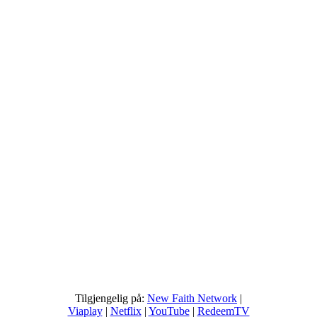
Tilgjengelig på:
New Faith Network
|
Viaplay
|
Netflix
|
YouTube
|
RedeemTV