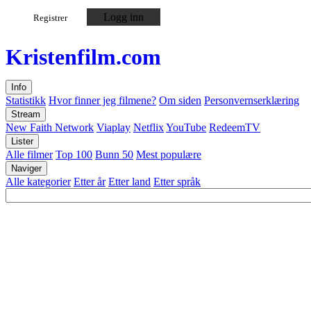
Logg inn
Registrer
Kristen
film
.com
Info
Statistikk
Hvor finner jeg filmene?
Om siden
Personvernserklæring
Stream
New Faith Network
Viaplay
Netflix
YouTube
RedeemTV
Lister
Alle filmer
Top 100
Bunn 50
Mest populære
Naviger
Alle kategorier
Etter år
Etter land
Etter språk