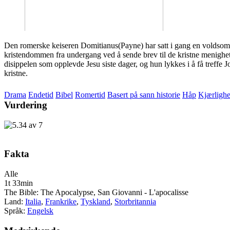
Den romerske keiseren Domitianus(Payne) har satt i gang en voldsom fo
kristendommen fra undergang ved å sende brev til de kristne menighet
disippelen som opplevde Jesu siste dager, og hun lykkes i å få treffe 
kristne.
Drama
Endetid
Bibel
Romertid
Basert på sann historie
Håp
Kjærlighe
Vurdering
Fakta
Alle
1t 33min
The Bible: The Apocalypse, San Giovanni - L'apocalisse
Land:
Italia
,
Frankrike
,
Tyskland
,
Storbritannia
Språk:
Engelsk