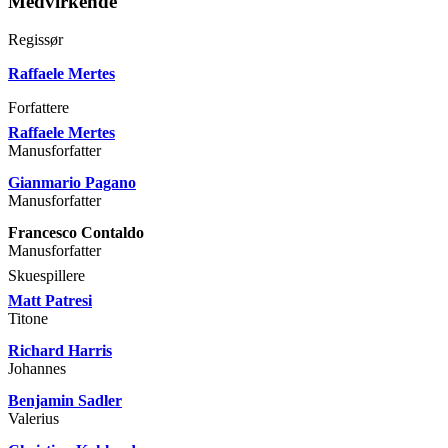
Medvirkende
Regissør
Raffaele Mertes
Forfattere
Raffaele Mertes
Manusforfatter
Gianmario Pagano
Manusforfatter
Francesco Contaldo
Manusforfatter
Skuespillere
Matt Patresi
Titone
Richard Harris
Johannes
Benjamin Sadler
Valerius