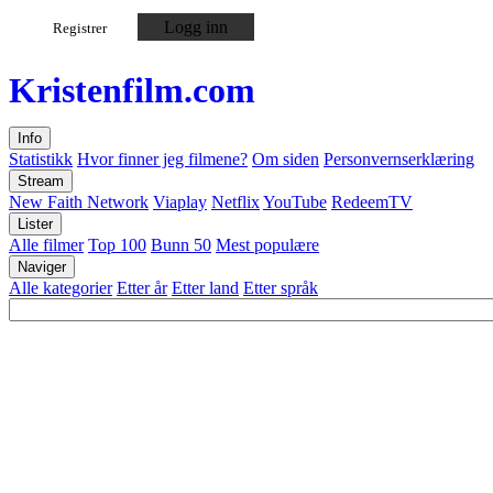
Logg inn
Registrer
Kristen
film
.com
Info
Statistikk
Hvor finner jeg filmene?
Om siden
Personvernserklæring
Stream
New Faith Network
Viaplay
Netflix
YouTube
RedeemTV
Lister
Alle filmer
Top 100
Bunn 50
Mest populære
Naviger
Alle kategorier
Etter år
Etter land
Etter språk