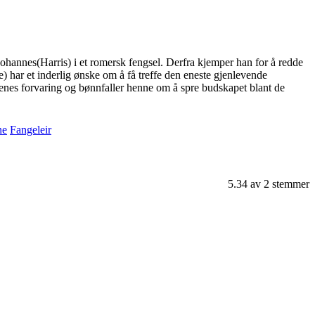
ohannes(Harris) i et romersk fengsel. Derfra kjemper han for å redde
 har et inderlig ønske om å få treffe den eneste gjenlevende
Irenes forvaring og bønnfaller henne om å spre budskapet blant de
ne
Fangeleir
5.34
av
2
stemmer