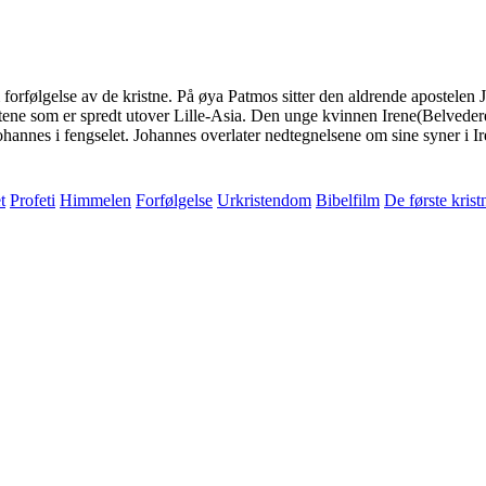
rfølgelse av de kristne. På øya Patmos sitter den aldrende apostelen J
ene som er spredt utover Lille-Asia. Den unge kvinnen Irene(Belvedere)
Johannes i fengselet. Johannes overlater nedtegnelsene om sine syner i 
t
Profeti
Himmelen
Forfølgelse
Urkristendom
Bibelfilm
De første krist