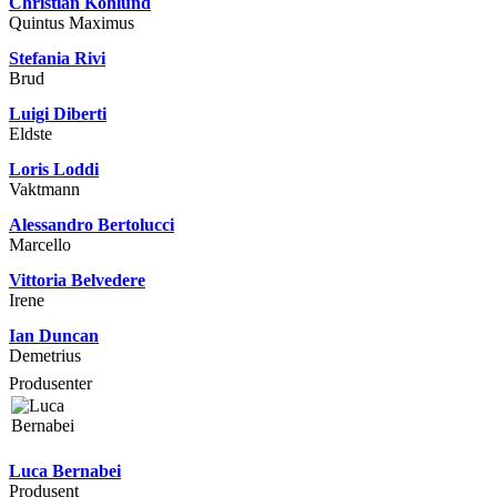
Christian Kohlund
Quintus Maximus
Stefania Rivi
Brud
Luigi Diberti
Eldste
Loris Loddi
Vaktmann
Alessandro Bertolucci
Marcello
Vittoria Belvedere
Irene
Ian Duncan
Demetrius
Produsenter
Luca Bernabei
Produsent