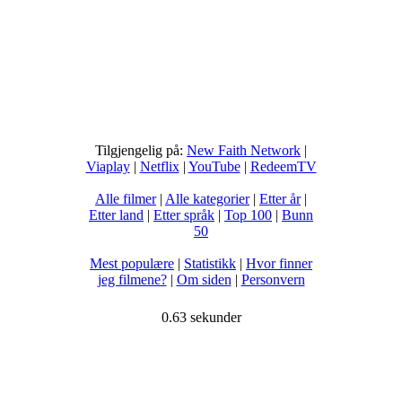
Tilgjengelig på:
New Faith Network
|
Viaplay
|
Netflix
|
YouTube
|
RedeemTV
Alle filmer
|
Alle kategorier
|
Etter år
|
Etter land
|
Etter språk
|
Top 100
|
Bunn
50
Mest populære
|
Statistikk
|
Hvor finner
jeg filmene?
|
Om siden
|
Personvern
0.63 sekunder