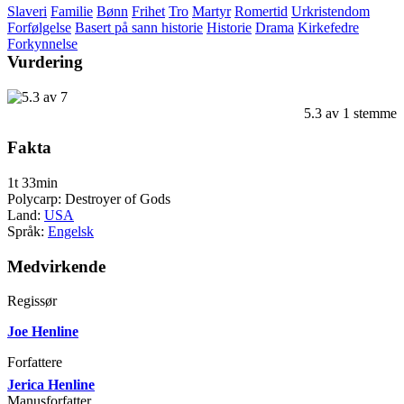
Slaveri
Familie
Bønn
Frihet
Tro
Martyr
Romertid
Urkristendom
Forfølgelse
Basert på sann historie
Historie
Drama
Kirkefedre
Forkynnelse
Vurdering
5.3
av
1
stemme
Fakta
1t 33min
Polycarp: Destroyer of Gods
Land:
USA
Språk:
Engelsk
Medvirkende
Regissør
Joe Henline
Forfattere
Jerica Henline
Manusforfatter