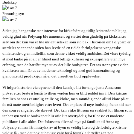
Budskap
Personlig syn
Siden jeg har ganske stor interesse for kirkefedre og tidlig kristendom ble jeg
veldig glad når Polycarp ble annonsert og støttet dem gladelig på kickstarter
selv om det kun var et lite ukjent selskap som sto bak. Historien om Polycarp er
særdeles spennende siden han levde på en tid da forfølgelsene var ganske
omfattende og en indiefilm som denne virket veldig ambisiøs. Det vises tydelig
at med tanke på at alt er filmet med billige kulisser og skuespillere uten mye
erfaring, men de har fått mye ut av det lille budsjettet. Det tas stor nytte av den
kvaliteten man får ut av moderne teknologi og med god kameraføring og
gjenomtenkt produksjon så er det visuelt en flott opplevelse.
Vi følger historien via øynene til den kanskje litt for unge jenta Anna som
prøver etter beste å forstå hvilken verden hun er blitt reddet inn i. Den kristne
familien hennes er utrolig snille og kloke, men samtidig er de alltid klare på at
de må møte urettferdighet etter hvert. Det er plass til mye budskap fra en tid nær
den som evangeliet ble skrevet. Det kan virke litt som en svakhet for filmen som
tar hensyn ved at budskapet blir ofte litt overtydelig for tilpasse et moderne
publikum i alle aldre. Det fokuseres ellers så mye på familien til Anna og
Polycarp at man får inntrykk av at byen er veldig liten og de forfulgte kristne
veldig få - men det nok et bevisst valg for å forenkle fortellingen noe.