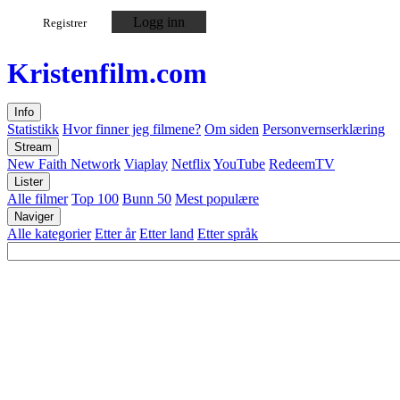
Logg inn
Registrer
Kristen
film
.com
Info
Statistikk
Hvor finner jeg filmene?
Om siden
Personvernserklæring
Stream
New Faith Network
Viaplay
Netflix
YouTube
RedeemTV
Lister
Alle filmer
Top 100
Bunn 50
Mest populære
Naviger
Alle kategorier
Etter år
Etter land
Etter språk