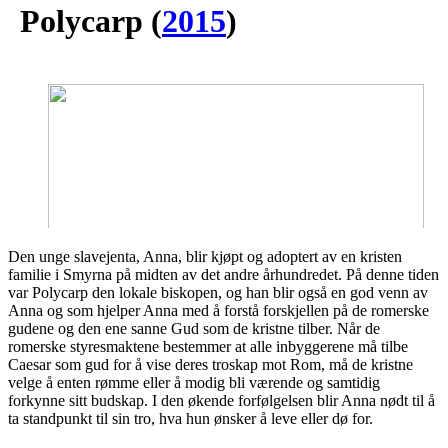
Polycarp
(
2015
)
Den unge slavejenta, Anna, blir kjøpt og adoptert av en kristen
familie i Smyrna på midten av det andre århundredet. På denne tiden
var Polycarp den lokale biskopen, og han blir også en god venn av
Anna og som hjelper Anna med å forstå forskjellen på de romerske
gudene og den ene sanne Gud som de kristne tilber. Når de
romerske styresmaktene bestemmer at alle inbyggerene må tilbe
Caesar som gud for å vise deres troskap mot Rom, må de kristne
velge å enten rømme eller å modig bli værende og samtidig
forkynne sitt budskap. I den økende forfølgelsen blir Anna nødt til å
ta standpunkt til sin tro, hva hun ønsker å leve eller dø for.