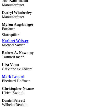
Joel Kauffmann
Manusforfatter
Darryl Wimberley
Manusforfatter
Myron Augsburger
Forfatter
Skuespillere
Norbert Weisser
Michael Sattler
Robert A. Nowotny
Torturert mann
Liza Vann
Grevinne av Zollern
Mark Lenard
Eberhard Hoffman
Christopher Neame
Ulrich Zwingli
Daniel Perrett
Wilhelm Reublin