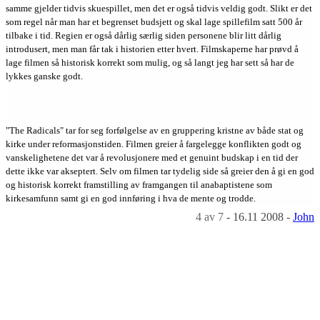
samme gjelder tidvis skuespillet, men det er også tidvis veldig godt. Slikt er det
som regel når man har et begrenset budsjett og skal lage spillefilm satt 500 år
tilbake i tid. Regien er også dårlig særlig siden personene blir litt dårlig
introdusert, men man får tak i historien etter hvert. Filmskaperne har prøvd å
lage filmen så historisk korrekt som mulig, og så langt jeg har sett så har de
lykkes ganske godt.
"The Radicals" tar for seg forfølgelse av en gruppering kristne av både stat og
kirke under reformasjonstiden. Filmen greier å fargelegge konflikten godt og
vanskelighetene det var å revolusjonere med et genuint budskap i en tid der
dette ikke var akseptert. Selv om filmen tar tydelig side så greier den å gi en god
og historisk korrekt framstilling av framgangen til anabaptistene som
kirkesamfunn samt gi en god innføring i hva de mente og trodde.
4
av 7
-
16.11 2008
-
John