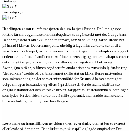
Budskap
Personlig syn
Handlingen er satt til reformasjonen der uro herjer i Europa. En liten gruppe
kristne får sin begynnelse, kalt anabaptister, som går sterkt mot det å døpe barn.
Det er mye debatt om akkurat dette temaet, som vi selv i dag har splittede syn
på innad i kirken. Det er kanskje litt uheldig å lage film der dette ser ut til å
være hovedbudskapet, men det var noe av det viktigste for anabaptistene og det
er dem denne filmen handler om. At filmen er ensidig og støtter anabaptistene er
det inntrykket jeg får, særlig når de stiller seg så negativt til Luther og
Zwingli(men så er jo filmen også sett fra anabaptistenes synsvinkel). Andre ting
"de radikale" trodde på var blant annet skille stat og kirke, fjerne nattverden
som sakrament og ha det som et minnemåltid for Kristus, å la hver menighet
velge sin egen forstander, og ellers å gå tilbake til der de mente skriften sto
originalt framfor det den katolske kirken har gjort av kristendommen. Setningen
som lyder "På den tiden var det lov å stille spørsmål, men hadde man svarene
ble man forfulgt" sier mye om handlingen.
Kostymene og framstillingen av tiden synes jeg er dårlig uten at jeg er ekspert
eller levde på den tiden. Det blir litt mye skuespill og lagde omgivelser. Det