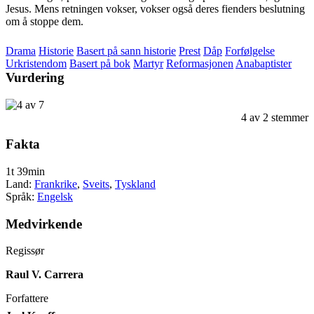
Jesus. Mens retningen vokser, vokser også deres fienders beslutning
om å stoppe dem.
Drama
Historie
Basert på sann historie
Prest
Dåp
Forfølgelse
Urkristendom
Basert på bok
Martyr
Reformasjonen
Anabaptister
Vurdering
4
av
2
stemmer
Fakta
1t 39min
Land:
Frankrike
,
Sveits
,
Tyskland
Språk:
Engelsk
Medvirkende
Regissør
Raul V. Carrera
Forfattere