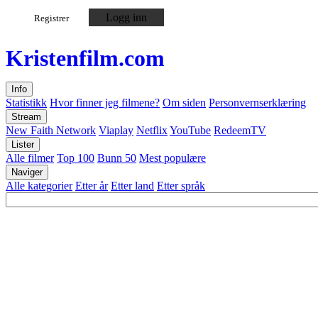
Logg inn
Registrer
Kristen
film
.com
Info
Statistikk
Hvor finner jeg filmene?
Om siden
Personvernserklæring
Stream
New Faith Network
Viaplay
Netflix
YouTube
RedeemTV
Lister
Alle filmer
Top 100
Bunn 50
Mest populære
Naviger
Alle kategorier
Etter år
Etter land
Etter språk