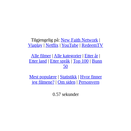
Tilgjengelig på:
New Faith Network
|
Viaplay
|
Netflix
|
YouTube
|
RedeemTV
Alle filmer
|
Alle kategorier
|
Etter år
|
Etter land
|
Etter språk
|
Top 100
|
Bunn
50
Mest populære
|
Statistikk
|
Hvor finner
jeg filmene?
|
Om siden
|
Personvern
0.57 sekunder