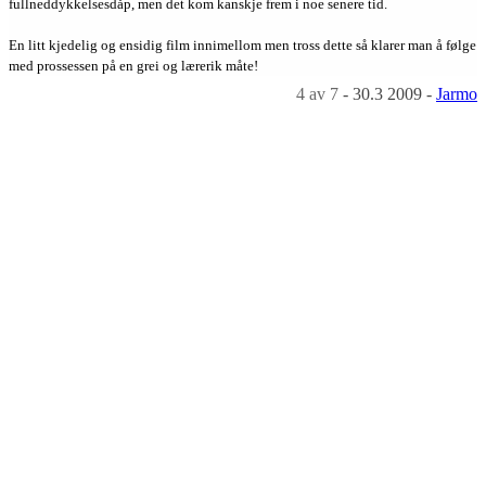
fullneddykkelsesdåp, men det kom kanskje frem i noe senere tid.
En litt kjedelig og ensidig film innimellom men tross dette så klarer man å følge
med prossessen på en grei og lærerik måte!
4
av 7
-
30.3 2009
-
Jarmo