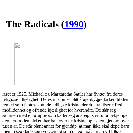
The Radicals
(
1990
)
Året er 1525, Michael og Margaretha Sattler har flyktet fra deres
religiøse tilhørighet. Deres misjon er blitt å gjenbygge kirken til den
renhet som fantes blant de tidligste kristne der de praktiserte fred,
medlidenhet og ofrende kjærlighet for hverandre. De slår seg
sammen med en gruppe som kaller seg anabaptister for å bekjempe
den kontrollen kirken har hatt over de kristne og staten gjenom over
tusen år. De står blant annet for gjendåp, at man ikke skal døpe barn
men la seg døpe som voksen og som et tegn på at man vil følge