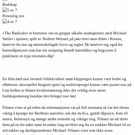
Budskap
Personlig syn
«The Radicals» er historien om en gruppe såkalte anabaptister, med Michael
Sattler i spissen, spilt av Norbert Weisser, på jakt etter sann frihet i Kristus,
løsrevet fra stat og menneskelagde lover og regler. De løsriver seg også fra
barnedåpssynet som har sitt utrspirng blandt katolikker og begynner å
praktisere en type troendes dåp!
En film med noe lavmelt bildekvalitet samt klippingen kunne vært bedre og
effektene, skuespillet fungerer greit og realitetspreget kunne vært pusset noe på.
I sin helhet er filmen kvalitetsmessig ikke det veldig store mens
budskapsmessig kanskje den bringer noe mer.
Filmen viser at på tiden da reformasjonen var på full innmarsj så var det ekstra
viktig å kjempe for Skriftens autoritet, når det da bl.a. gjaldt dåpssyn, feste til
staten, frelsessyn og mange andre sentrale og viktige ting. Filmen tar alt dette
frem på en fin måte samt hvordan ting utvikler seg fra en usikker Michael til en
selvsikker og skriftgrunnfestet Michael. Filmen viser nok ikke noen