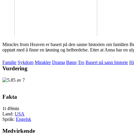
Miracles from Heaven er basert på den sanne historien om familien B
opptatt med å finne en løsning og helbredelse. Etter at Anna har en uly
Familie
Sykdom
Mirakler
Drama
Bønn
Tro
Basert på sann historie
H
Vurdering
Fakta
1t 49min
Land:
USA
Språk:
Engelsk
Medvirkende