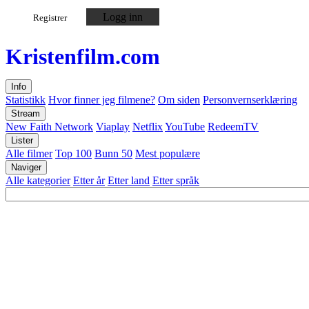
Logg inn
Registrer
Kristen
film
.com
Info
Statistikk
Hvor finner jeg filmene?
Om siden
Personvernserklæring
Stream
New Faith Network
Viaplay
Netflix
YouTube
RedeemTV
Lister
Alle filmer
Top 100
Bunn 50
Mest populære
Naviger
Alle kategorier
Etter år
Etter land
Etter språk