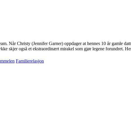
eam. Når Christy (Jennifer Garner) oppdager at hennes 10 år gamle datt
kke skjer også et ekstraordinært mirakel som gjør legene forundret. Henne
immelen
Familierelasjon