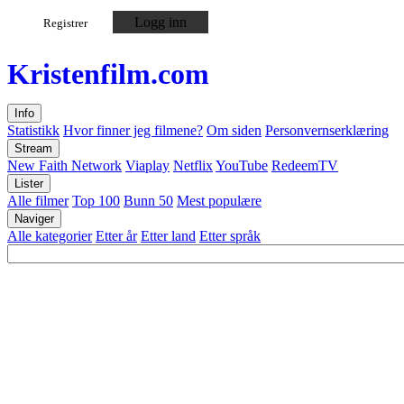
Logg inn
Registrer
Kristen
film
.com
Info
Statistikk
Hvor finner jeg filmene?
Om siden
Personvernserklæring
Stream
New Faith Network
Viaplay
Netflix
YouTube
RedeemTV
Lister
Alle filmer
Top 100
Bunn 50
Mest populære
Naviger
Alle kategorier
Etter år
Etter land
Etter språk