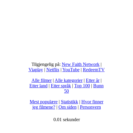
Tilgjengelig på:
New Faith Network
|
Viaplay
|
Netflix
|
YouTube
|
RedeemTV
Alle filmer
|
Alle kategorier
|
Etter år
|
Etter land
|
Etter språk
|
Top 100
|
Bunn
50
Mest populære
|
Statistikk
|
Hvor finner
jeg filmene?
|
Om siden
|
Personvern
0.01 sekunder