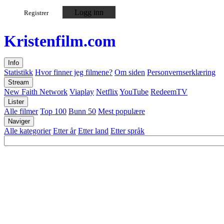
Logg inn
Registrer
Kristen
film
.com
Info
Statistikk
Hvor finner jeg filmene?
Om siden
Personvernserklæring
Stream
New Faith Network
Viaplay
Netflix
YouTube
RedeemTV
Lister
Alle filmer
Top 100
Bunn 50
Mest populære
Naviger
Alle kategorier
Etter år
Etter land
Etter språk