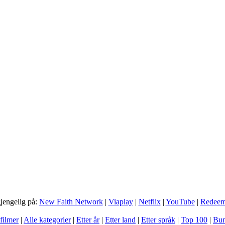
gjengelig på:
New Faith Network
|
Viaplay
|
Netflix
|
YouTube
|
Redee
filmer
|
Alle kategorier
|
Etter år
|
Etter land
|
Etter språk
|
Top 100
|
Bun