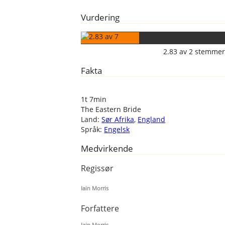
Vurdering
2.83
av
2
stemmer
Fakta
1t 7min
The Eastern Bride
Land:
Sør Afrika
,
England
Språk:
Engelsk
Medvirkende
Regissør
Iain Morris
Forfattere
Iain Morris