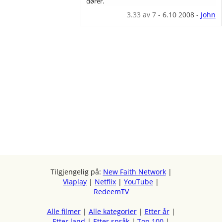
dører.
3.33
av 7
-
6.10 2008
-
John
Tilgjengelig på:
New Faith Network
|
Viaplay
|
Netflix
|
YouTube
|
RedeemTV
Alle filmer
|
Alle kategorier
|
Etter år
|
Etter land
|
Etter språk
|
Top 100
|