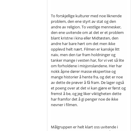
To forskjellige kulturer med noe liknende
problem, den ene styrt av stat og den
andre av religion. To vestlige mennesker,
den ene uvitende om at det er et problem
blant kristne i kina eller Midtøsten, den
andre har bare hørt om det men ikke
opplevd helt nært. Filmen er kanskje litt
naiv, men den tar fram holdninger og
tanker mange i vesten har, for vi vet så lite
om forholdene i misjonslandene. Her har
nokk åpne dører masse ekspertise og
mange historier å hente fra, og det er noe
av dette de prøver å få fram. De lager også
et poeng over at det vi kan gjøre er først og
fremst å be, og jeg liker viktigheten dette
har framfor det å gi penger noe de ikke
nevner i filmen.
Målgruppen er helt klart oss uvitende i