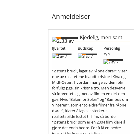
Anmeldelser
Kjedelig, men sant
Kvalitet
Budskap
Personlig
syn
"Østens brud", laget av "Åpne dører", viser
noe av realitetene blandt kristne i Kina og
Midt-Østen, hvordan mange av dem blir
forfulgt pga. sin kristne tro. Men desverre
så forventet jeg mer av filmen en det den
gav. Hvis "Bakenfor Solen" og "Bambus om
Vinteren", som er to eldre filmer fra "Åpne
dører", klarer å lage et sterkere
realitetsbilde festet til film, så burde
"Østens brud" som er en 2004 film klare å
gjøre det enda bedre. For å få en bedre
innsikt i forfølgelsene i disse