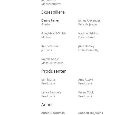
Manusforfatter
Skuespillere
Danny Fisher
James Alexander
Gordon
Pete de Jaeger
Greg Melvill-Smith
Nadine Naidoo
Michael
Østens brud
Kenneth Fok
Julie Hartley
Jef Loos
Liana Donnelly
Rajesh Gopie
Masoud Boutros
Produsenter
Iain Morris
Anis Attaya
Produsent
Produsent
Lance Samuels
Karen Cook
Produsent
Produsent
Annet
Anton Noordman
Robbert Huijskens