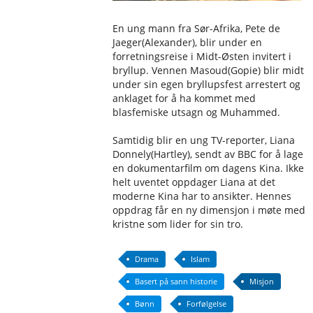
En ung mann fra Sør-Afrika, Pete de
Jaeger(Alexander), blir under en
forretningsreise i Midt-Østen invitert i
bryllup. Vennen Masoud(Gopie) blir midt
under sin egen bryllupsfest arrestert og
anklaget for å ha kommet med
blasfemiske utsagn og Muhammed.
Samtidig blir en ung TV-reporter, Liana
Donnely(Hartley), sendt av BBC for å lage
en dokumentarfilm om dagens Kina. Ikke
helt uventet oppdager Liana at det
moderne Kina har to ansikter. Hennes
oppdrag får en ny dimensjon i møte med
kristne som lider for sin tro.
Drama
Islam
Basert på sann historie
Misjon
Bønn
Forfølgelse