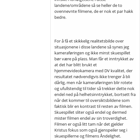
landene/områdene så se heller de to
ovennevnte filmene, de er nok et par hakk
bedre.
For å få et skikkelig realitetsbilde over
situasjonene i disse landene så synes jeg
kameraføringen og ikke minst skuespillet
bør være på plass. Man får et inntrykket av
at det har blitt brukt et
hjemmevideokamera med DV kvalitet, der
resultatet nødvendigvis ikke trenger å bli
dårlig, men når kameraføringen blir rotete
og ufullstendig til tider så trekker dette nok
endel ned på helhetsinntrykket, bortsett fra
når det kommer til oversiktsbildene som
faktisk blir en kontrast til resten av filmen.
Skuespillet sliter også endel og dermed
mister filmen endel av sin troverdighet.
Filmen er også litt tam når det gjelder
Kristus fokus som også gjenspeiler seg i
skuespillerne og filmens Åndelighet.