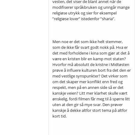
vesten, det viser de blant annet når de
modifiserer språkbruken og unngår mange
religiøse utrykk og sier for eksempel
”religiøse lover” istedenfor ”sharia”.
Men noe er det som ikke helt stemmer,
som de ikke får svart godt nokk på. Hva er
det med forholdene i kina som gjør at det å
være en kristen blir en kamp mot staten?
Hvorfor må absolutt de kristne i Midtøsten
prøve å influere kulturen bort fra det den er
med vestlige synspunkter? Det virker som
om det skaper mer konflikt enn fred og
respekt, men på en annen side så er det
kanskje veien? Litt mer klarhet skulle vært
ønskelig, fordi filmen får meg til å spørre litt
uten at den gir så mye svar. Den prøver
kanskje å dekke altfor stort tema på altfor
kort tid.