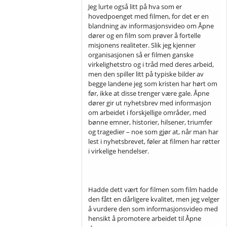
Jeg lurte også litt på hva som er
hovedpoenget med filmen, for det er en
blandning av informasjonsvideo om Åpne
dører og en film som prøver å fortelle
misjonens realiteter. Slik jeg kjenner
organisasjonen så er filmen ganske
virkelighetstro og i tråd med deres arbeid,
men den spiller litt på typiske bilder av
begge landene jeg som kristen har hørt om
før, ikke at disse trenger være gale. Åpne
dører gir ut nyhetsbrev med informasjon
om arbeidet i forskjellige områder, med
bønne emner, historier, hilsener, triumfer
og tragedier – noe som gjør at, når man har
lest i nyhetsbrevet, føler at filmen har røtter
i virkelige hendelser.
Hadde dett vært for filmen som film hadde
den fått en dårligere kvalitet, men jeg velger
å vurdere den som informasjonsvideo med
hensikt å promotere arbeidet til Åpne