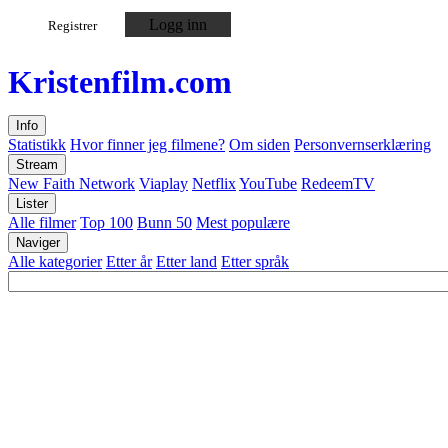
Logg inn
Registrer
Kristen
film
.com
Info
Statistikk
Hvor finner jeg filmene?
Om siden
Personvernserklæring
Stream
New Faith Network
Viaplay
Netflix
YouTube
RedeemTV
Lister
Alle filmer
Top 100
Bunn 50
Mest populære
Naviger
Alle kategorier
Etter år
Etter land
Etter språk