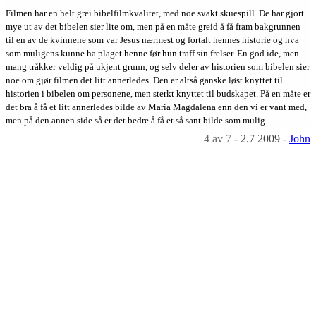
Filmen har en helt grei bibelfilmkvalitet, med noe svakt skuespill. De har gjort
mye ut av det bibelen sier lite om, men på en måte greid å få fram bakgrunnen
til en av de kvinnene som var Jesus nærmest og fortalt hennes historie og hva
som muligens kunne ha plaget henne før hun traff sin frelser. En god ide, men
mang tråkker veldig på ukjent grunn, og selv deler av historien som bibelen sier
noe om gjør filmen det litt annerledes. Den er altså ganske løst knyttet til
historien i bibelen om personene, men sterkt knyttet til budskapet. På en måte er
det bra å få et litt annerledes bilde av Maria Magdalena enn den vi er vant med,
men på den annen side så er det bedre å få et så sant bilde som mulig.
4
av 7
-
2.7 2009
-
John