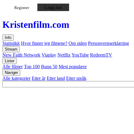
Logg inn
Registrer
Kristen
film
.com
Info
Statistikk
Hvor finner jeg filmene?
Om siden
Personvernserklæring
Stream
New Faith Network
Viaplay
Netflix
YouTube
RedeemTV
Lister
Alle filmer
Top 100
Bunn 50
Mest populære
Naviger
Alle kategorier
Etter år
Etter land
Etter språk