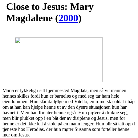
Close to Jesus: Mary
Magdalene
(
2000
)
Maria er lykkelig i sitt hjemmested Magdala, men så vil mannen
hennes skilles fordi hun er barneløs og med seg tar ham hele
eiendommen. Hun slår da følge med Vitello, en romersk soldat i håp
om at han kan hjelpe henne ut av den dystre situasjonen hun har
havnet i. Men han forlater henne også. Hun prøver å drukne seg,
men blir plukket opp i en båt der av disiplene og Jesus, men for
henne er det ikke lett å stole på en mann lenger. Hun blir så tatt opp i
tjeneste hos Herodias, der hun møter Susanna som forteller henne
mer om Jesus.