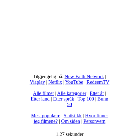
Tilgjengelig på:
New Faith Network
|
Viaplay
|
Netflix
|
YouTube
|
RedeemTV
Alle filmer
|
Alle kategorier
|
Etter år
|
Etter land
|
Etter språk
|
Top 100
|
Bunn
50
Mest populære
|
Statistikk
|
Hvor finner
jeg filmene?
|
Om siden
|
Personvern
1.27 sekunder