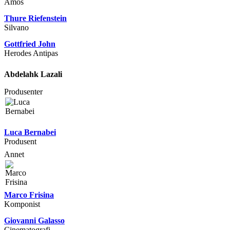
Amos
Thure Riefenstein
Silvano
Gottfried John
Herodes Antipas
Abdelahk Lazali
Produsenter
Luca Bernabei
Produsent
Annet
Marco Frisina
Komponist
Giovanni Galasso
Cinematografi