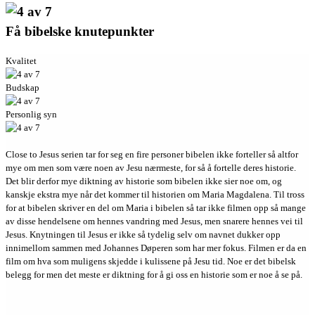
Få bibelske knutepunkter
Kvalitet
Budskap
Personlig syn
Close to Jesus serien tar for seg en fire personer bibelen ikke forteller så altfor
mye om men som være noen av Jesu nærmeste, for så å fortelle deres historie.
Det blir derfor mye diktning av historie som bibelen ikke sier noe om, og
kanskje ekstra mye når det kommer til historien om Maria Magdalena. Til tross
for at bibelen skriver en del om Maria i bibelen så tar ikke filmen opp så mange
av disse hendelsene om hennes vandring med Jesus, men snarere hennes vei til
Jesus. Knytningen til Jesus er ikke så tydelig selv om navnet dukker opp
innimellom sammen med Johannes Døperen som har mer fokus. Filmen er da en
film om hva som muligens skjedde i kulissene på Jesu tid. Noe er det bibelsk
belegg for men det meste er diktning for å gi oss en historie som er noe å se på.