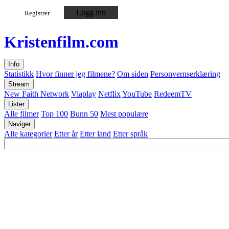
Logg inn
Registrer
Kristen
film
.com
Info
Statistikk
Hvor finner jeg filmene?
Om siden
Personvernserklæring
Stream
New Faith Network
Viaplay
Netflix
YouTube
RedeemTV
Lister
Alle filmer
Top 100
Bunn 50
Mest populære
Naviger
Alle kategorier
Etter år
Etter land
Etter språk