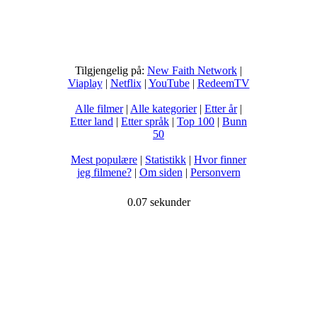
Tilgjengelig på:
New Faith Network
|
Viaplay
|
Netflix
|
YouTube
|
RedeemTV
Alle filmer
|
Alle kategorier
|
Etter år
|
Etter land
|
Etter språk
|
Top 100
|
Bunn
50
Mest populære
|
Statistikk
|
Hvor finner
jeg filmene?
|
Om siden
|
Personvern
0.07 sekunder