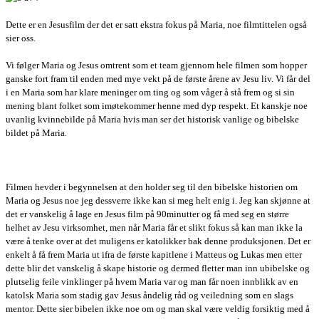
Dette er en Jesusfilm der det er satt ekstra fokus på Maria, noe filmtittelen også
sier oss.
Vi følger Maria og Jesus omtrent som et team gjennom hele filmen som hopper
ganske fort fram til enden med mye vekt på de første årene av Jesu liv. Vi får del
i en Maria som har klare meninger om ting og som våger å stå frem og si sin
mening blant folket som imøtekommer henne med dyp respekt. Et kanskje noe
uvanlig kvinnebilde på Maria hvis man ser det historisk vanlige og bibelske
bildet på Maria.
Filmen hevder i begynnelsen at den holder seg til den bibelske historien om
Maria og Jesus noe jeg dessverre ikke kan si meg helt enig i. Jeg kan skjønne at
det er vanskelig å lage en Jesus film på 90minutter og få med seg en større
helhet av Jesu virksomhet, men når Maria får et slikt fokus så kan man ikke la
være å tenke over at det muligens er katolikker bak denne produksjonen. Det er
enkelt å få frem Maria ut ifra de første kapitlene i Matteus og Lukas men etter
dette blir det vanskelig å skape historie og dermed fletter man inn ubibelske og
plutselig feile vinklinger på hvem Maria var og man får noen innblikk av en
katolsk Maria som stadig gav Jesus åndelig råd og veiledning som en slags
mentor. Dette sier bibelen ikke noe om og man skal være veldig forsiktig med å