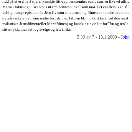
ridd på et esel før) stjeler kanskje litt oppmerksomhet som Jesus, er likevel alltid
Maria i fokus og vi ser Jesus ut ifra hennes vinkel som mor. Det er ellers ikke så
veldig mange episoder fra Jesu liv som er tatt med og filmen er mindre dvelende
og går raskere fram enn andre Jesusfilmer. Filmen blir nokk ikke alltid den mest
realistiske Jesusfilmen(eller Mariafilmen) og kanskje tidvis litt for "fin og ren" i
sitt utrykk, men lett og svelge og lett å like.
5.33
av 7
-
13.1 2009
-
John