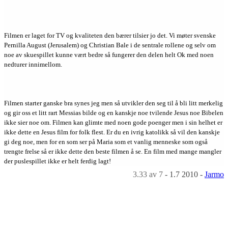
Filmen er laget for TV og kvaliteten den bærer tilsier jo det. Vi møter svenske
Pernilla August (Jerusalem) og Christian Bale i de sentrale rollene og selv om
noe av skuespillet kunne vært bedre så fungerer den delen helt Ok med noen
nedturer innimellom.
Filmen starter ganske bra synes jeg men så utvikler den seg til å bli litt merkelig
og gir oss et litt rart Messias bilde og en kanskje noe tvilende Jesus noe Bibelen
ikke sier noe om. Filmen kan glimte med noen gode poenger men i sin helhet er
ikke dette en Jesus film for folk flest. Er du en ivrig katolikk så vil den kanskje
gi deg noe, men for en som ser på Maria som et vanlig menneske som også
trengte frelse så er ikke dette den beste filmen å se. En film med mange mangler
der puslespillet ikke er helt ferdig lagt!
3.33
av 7
-
1.7 2010
-
Jarmo