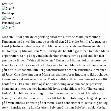
Kvalitet
Budskap
Personlig syn
Med sin litt for perfekte engelsk og altfor fort aldrende Maria(fra Melinda
Kinnaman med et veldig ungt utseende til den 23 år eldre Pernilla August, men
kanskje bedre å forholde seg til to Mariaer enn tre) er denne filmen en relativt
lett fordøyelig film om Jesu Mor. Kanskje det har litt å gjøre med hvordan Maria
er portrettert, særlig i begynnelsen, der hun er mer aktiv og glad enn den mer
passive du finner i "Veien til Betlehem". Det er også litt mer fokus på koselige
hendelser som for eksempel helt i begynnelsen når Maria finner et lam som var
gått bort, eller når hun forteller godnatthistorien om den samaritanske mannen
til Jesus. Gir et lite hint om at Maria har påvirket Jesus litt, som jo ikke behøver
å være noen gal antagelse, men at Maria er kilden til de lignelsene må være litt
hardt å ta i. Det er helt klart også noe påvirkning av at hun har helgenstatus,
blant annet hintes det med hennes blå hvite drakt(slik som Mor Theresa også
hadde). Hun blir kanskje tillagt litt for mye utover det som står i bibelen om
henne, men det skal være lov å ta seg litt friheter til tolkning så lenge de passer
på å være bibelsk korrekte på det meste. Noen hendelser er tolket veldig fint og
sterkt, kanskje særlig korsfestelsen. Selv om Christian Bale(som nokk ikke har