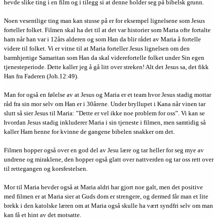
hevde slike ting i en film og i tilegg si at denne holder seg på bibelsk grunn.
Noen vesentlige ting man kan stusse på er for eksempel lignelsene som Jesus
forteller folket. Filmen skal ha det til at det var historier som Maria ofte fortalte
ham når han var i 12års alderen og som Han da blir rådet av Maria å fortelle
videre til folket. Vi er vitne til at Maria forteller Jesus lignelsen om den
barmhjertige Samaritan som Han da skal viderefortelle folket under Sin egen
tjenesteperiode. Dette kaller jeg å gå litt over streken! Alt det Jesus sa, det fikk
Han fra Faderen (Joh.12:49).
Man for også en følelse av at Jesus og Maria er et team hvor Jesus stadig mottar
råd fra sin mor selv om Han er i 30årene. Under bryllupet i Kana når vinen tar
slutt så sier Jesus til Maria: ”Dette er vel ikke noe problem for oss”. Vi kan se
hvordan Jesus stadig inkluderer Maria i sin tjeneste i filmen, men samtidig så
kaller Ham henne for kvinne de gangene bibelen snakker om det.
Filmen hopper også over en god del av Jesu lære og tar heller for seg mye av
undrene og miraklene, den hopper også glatt over nattverden og tar oss rett over
til rettegangen og korsfestelsen.
Mor til Maria hevder også at Maria aldri har gjort noe galt, men det positive
med filmen er at Maria sier at Guds dom er strengere, og dermed får man et lite
brekk i den katolske læren om at Maria også skulle ha vært syndfri selv om man
kan få et hint av det motsatte.