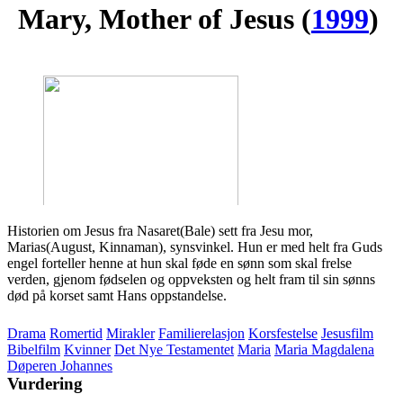
Mary, Mother of Jesus
(
1999
)
Historien om Jesus fra Nasaret(Bale) sett fra Jesu mor,
Marias(August, Kinnaman), synsvinkel. Hun er med helt fra Guds
engel forteller henne at hun skal føde en sønn som skal frelse
verden, gjenom fødselen og oppveksten og helt fram til sin sønns
død på korset samt Hans oppstandelse.
Drama
Romertid
Mirakler
Familierelasjon
Korsfestelse
Jesusfilm
Bibelfilm
Kvinner
Det Nye Testamentet
Maria
Maria Magdalena
Døperen Johannes
Vurdering