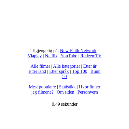
Tilgjengelig på:
New Faith Network
|
Viaplay
|
Netflix
|
YouTube
|
RedeemTV
Alle filmer
|
Alle kategorier
|
Etter år
|
Etter land
|
Etter språk
|
Top 100
|
Bunn
50
Mest populære
|
Statistikk
|
Hvor finner
jeg filmene?
|
Om siden
|
Personvern
0.49 sekunder