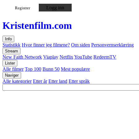
Logg inn
Registrer
Kristen
film
.com
Info
Statistikk
Hvor finner jeg filmene?
Om siden
Personvernserklæring
Stream
New Faith Network
Viaplay
Netflix
YouTube
RedeemTV
Lister
Alle filmer
Top 100
Bunn 50
Mest populære
Naviger
Alle kategorier
Etter år
Etter land
Etter språk