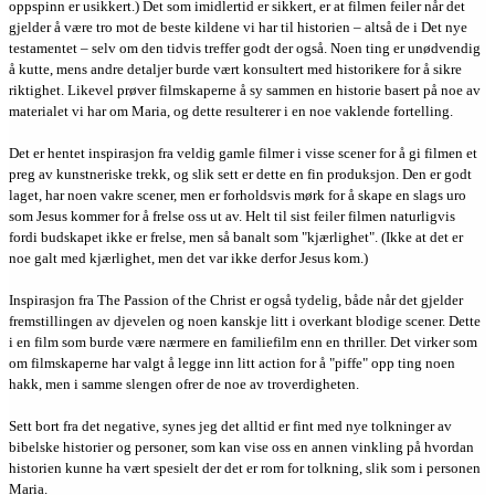
oppspinn er usikkert.) Det som imidlertid er sikkert, er at filmen feiler når det
gjelder å være tro mot de beste kildene vi har til historien – altså de i Det nye
testamentet – selv om den tidvis treffer godt der også. Noen ting er unødvendig
å kutte, mens andre detaljer burde vært konsultert med historikere for å sikre
riktighet. Likevel prøver filmskaperne å sy sammen en historie basert på noe av
materialet vi har om Maria, og dette resulterer i en noe vaklende fortelling.
Det er hentet inspirasjon fra veldig gamle filmer i visse scener for å gi filmen et
preg av kunstneriske trekk, og slik sett er dette en fin produksjon. Den er godt
laget, har noen vakre scener, men er forholdsvis mørk for å skape en slags uro
som Jesus kommer for å frelse oss ut av. Helt til sist feiler filmen naturligvis
fordi budskapet ikke er frelse, men så banalt som "kjærlighet". (Ikke at det er
noe galt med kjærlighet, men det var ikke derfor Jesus kom.)
Inspirasjon fra The Passion of the Christ er også tydelig, både når det gjelder
fremstillingen av djevelen og noen kanskje litt i overkant blodige scener. Dette
i en film som burde være nærmere en familiefilm enn en thriller. Det virker som
om filmskaperne har valgt å legge inn litt action for å "piffe" opp ting noen
hakk, men i samme slengen ofrer de noe av troverdigheten.
Sett bort fra det negative, synes jeg det alltid er fint med nye tolkninger av
bibelske historier og personer, som kan vise oss en annen vinkling på hvordan
historien kunne ha vært spesielt der det er rom for tolkning, slik som i personen
Maria.