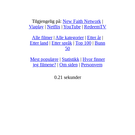
Tilgjengelig på:
New Faith Network
|
Viaplay
|
Netflix
|
YouTube
|
RedeemTV
Alle filmer
|
Alle kategorier
|
Etter år
|
Etter land
|
Etter språk
|
Top 100
|
Bunn
50
Mest populære
|
Statistikk
|
Hvor finner
jeg filmene?
|
Om siden
|
Personvern
0.21 sekunder