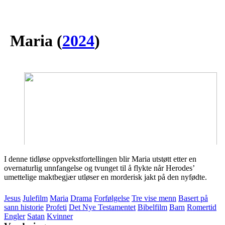
Maria
(
2024
)
I denne tidløse oppvekstfortellingen blir Maria utstøtt etter en
overnaturlig unnfangelse og tvunget til å flykte når Herodes’
umettelige maktbegjær utløser en morderisk jakt på den nyfødte.
Jesus
Julefilm
Maria
Drama
Forfølgelse
Tre vise menn
Basert på
sann historie
Profeti
Det Nye Testamentet
Bibelfilm
Barn
Romertid
Engler
Satan
Kvinner