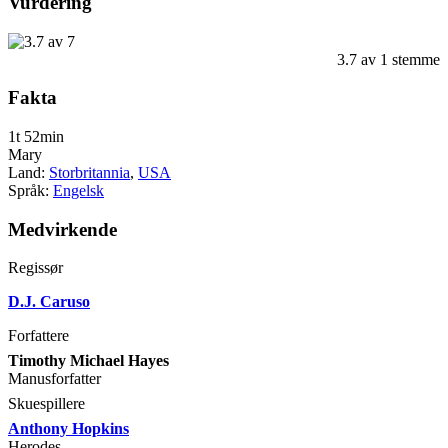
Vurdering
3.7
av
1
stemme
Fakta
1t 52min
Mary
Land:
Storbritannia
,
USA
Språk:
Engelsk
Medvirkende
Regissør
D.J. Caruso
Forfattere
Timothy Michael Hayes
Manusforfatter
Skuespillere
Anthony Hopkins
Herodes