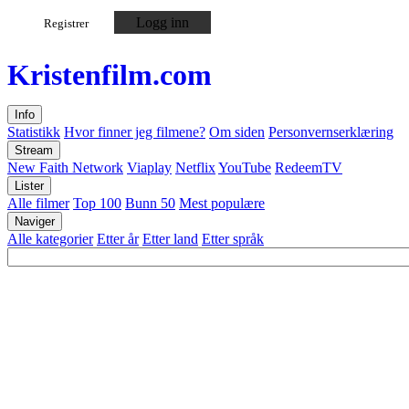
Logg inn
Registrer
Kristen
film
.com
Info
Statistikk
Hvor finner jeg filmene?
Om siden
Personvernserklæring
Stream
New Faith Network
Viaplay
Netflix
YouTube
RedeemTV
Lister
Alle filmer
Top 100
Bunn 50
Mest populære
Naviger
Alle kategorier
Etter år
Etter land
Etter språk