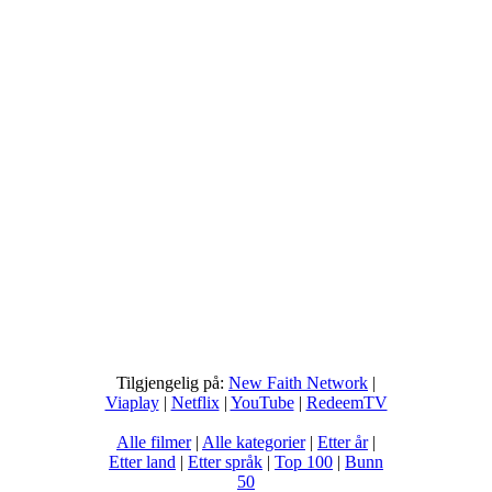
Tilgjengelig på:
New Faith Network
|
Viaplay
|
Netflix
|
YouTube
|
RedeemTV
Alle filmer
|
Alle kategorier
|
Etter år
|
Etter land
|
Etter språk
|
Top 100
|
Bunn
50