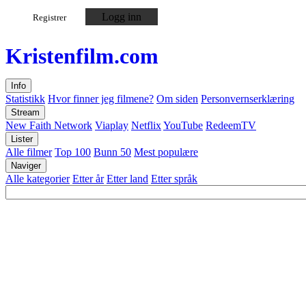
Logg inn
Registrer
Kristen
film
.com
Info
Statistikk
Hvor finner jeg filmene?
Om siden
Personvernserklæring
Stream
New Faith Network
Viaplay
Netflix
YouTube
RedeemTV
Lister
Alle filmer
Top 100
Bunn 50
Mest populære
Naviger
Alle kategorier
Etter år
Etter land
Etter språk