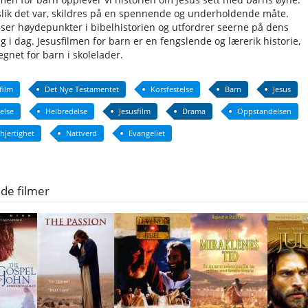
, slik det var, skildres på en spennende og underholdende måte.
iser høydepunkter i bibelhistorien og utfordrer seerne på dens
g i dag. Jesusfilmen for barn er en fengslende og lærerik historie,
egnet for barn i skolelader.
film
Det Nye Testamentet
Korsfestelse
Barn
Jesus
velse
Helbredelse
Jesusfilm
Drama
Oppstandelsen
hjertighet
Nattverd
Evangeliet
de filmer