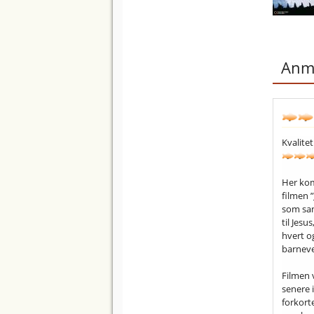
Anme
Kvalitet
Her kom
filmen ”
som sam
til Jes
hvert og
barneve
Filmen 
senere i
forkorte