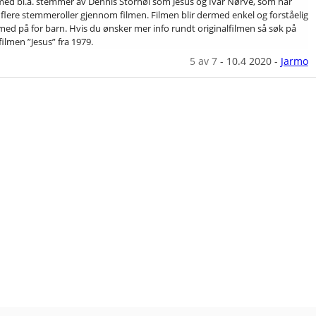
med bl.a. stemmer av Dennis Storhøi som Jesus og Ivar Nørve, som har
g flere stemmeroller gjennom filmen. Filmen blir dermed enkel og forståelig
 med på for barn. Hvis du ønsker mer info rundt originalfilmen så søk på
filmen ”Jesus” fra 1979.
5
av 7
-
10.4 2020
-
Jarmo