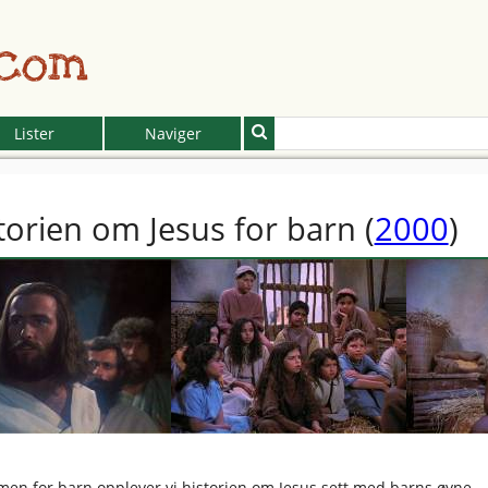
.com
Lister
Naviger
torien om Jesus for barn
(
2000
)
ilmen for barn opplever vi historien om Jesus sett med barns øyne.