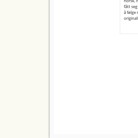
norsk, 
fått se
å følge
original