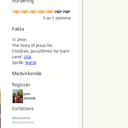
Vurdering
5
av
1
stemme
Fakta
1t 2min
The Story of Jesus for
Children, Jesusfilmen for barn
Land:
USA
Språk:
Norsk
Medvirkende
Regissør
John
Schmidt
Forfattere
Steve Gottry
Manusforfatter