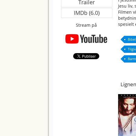
Trailer
Jesu liv
Filmen v
IMDb (6.0)
betydnin
spesielt 
Stream på
Bibel
Tilgi
Barm
Lignen