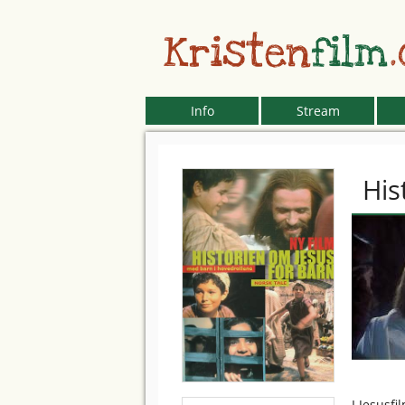
Kristen
film
Info
Stream
His
I Jesusf