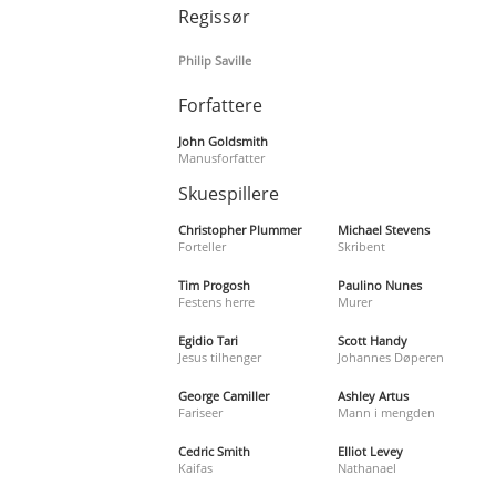
Regissør
Philip Saville
Forfattere
John Goldsmith
Manusforfatter
Skuespillere
Christopher Plummer
Michael Stevens
Forteller
Skribent
Tim Progosh
Paulino Nunes
Festens herre
Murer
Egidio Tari
Scott Handy
Jesus tilhenger
Johannes Døperen
George Camiller
Ashley Artus
Fariseer
Mann i mengden
Cedric Smith
Elliot Levey
Kaifas
Nathanael