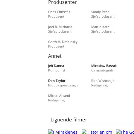
Produsenter
Chris Chrisafis
Sandy Pearl
Produsent
Sjefsprodusent
Joel B. Michaels
Martin Katz
Sjefsprodusent
Sjefsprodusent
Garth H. Drabinsky
Produsent
Annet
Jeff Danna
Miroslaw Baszak
Komponist
Cinematografi
Don Taylor
Ron Wisman Jr.
Produksjonsdesign
Redigering
Michel Arcand
Redigering
Lignende filmer