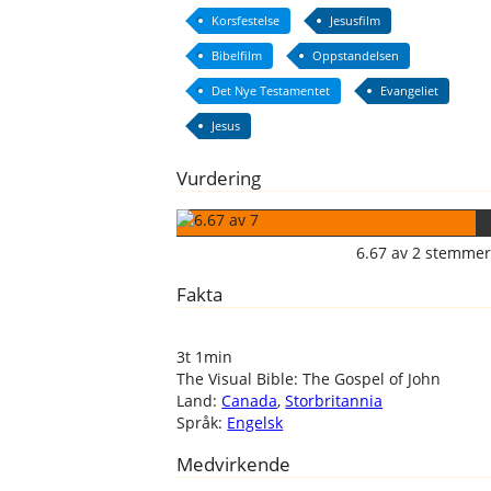
Korsfestelse
Jesusfilm
Bibelfilm
Oppstandelsen
Det Nye Testamentet
Evangeliet
Jesus
Vurdering
6.67
av
2
stemmer
Fakta
3t 1min
The Visual Bible: The Gospel of John
Land:
Canada
,
Storbritannia
Språk:
Engelsk
Medvirkende