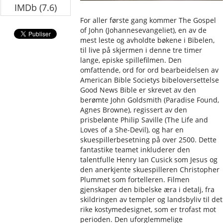
IMDb (7.6)
For aller første gang kommer The Gospel
of John (Johannesevangeliet), en av de
mest leste og avholdte bøkene i Bibelen,
til live på skjermen i denne tre timer
lange, episke spillefilmen. Den
omfattende, ord for ord bearbeidelsen av
American Bible Societys bibeloversettelse
Good News Bible er skrevet av den
berømte John Goldsmith (Paradise Found,
Agnes Browne), regissert av den
prisbelønte Philip Saville (The Life and
Loves of a She-Devil), og har en
skuespillerbesetning på over 2500. Dette
fantastike teamet inkluderer den
talentfulle Henry Ian Cusick som Jesus og
den anerkjente skuespilleren Christopher
Plummet som fortelleren. Filmen
gjenskaper den bibelske æra i detalj, fra
skildringen av templer og landsbyliv til det
rike kostymedesignet, som er trofast mot
perioden. Den uforglemmelige