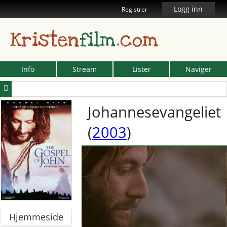
Logg inn
Registrer
Kristen
film
.com
Info
Stream
Lister
Naviger
Johannesevangeliet
(
2003
)
Hjemmeside