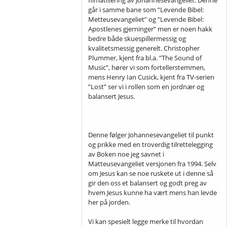
går i samme bane som ”Levende Bibel:
Metteusevangeliet” og ”Levende Bibel:
Apostlenes gjerninger” men er noen hakk
bedre både skuespillermessig og
kvalitetsmessig generelt. Christopher
Plummer, kjent fra bl.a. ”The Sound of
Music”, hører vi som fortellerstemmen,
mens Henry Ian Cusick, kjent fra TV-serien
”Lost” ser vi i rollen som en jordnær og
balansert Jesus.
Denne følger Johannesevangeliet til punkt
og prikke med en troverdig tilrettelegging
av Boken noe jeg savnet i
Matteusevangeliet versjonen fra 1994. Selv
om Jesus kan se noe ruskete ut i denne så
gir den oss et balansert og godt preg av
hvem Jesus kunne ha vært mens han levde
her på jorden.
Vi kan spesielt legge merke til hvordan