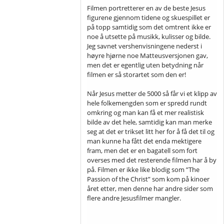
Filmen portretterer en av de beste Jesus
figurene gjennom tidene og skuespillet er
på topp samtidig som det omtrent ikke er
noe å utsette på musikk, kulisser og bilde.
Jeg savnet vershenvisningene nederst i
høyre hjørne noe Matteusversjonen gav,
men det er egentlig uten betydning når
filmen er så storartet som den er!
Når Jesus metter de 5000 så får vi et klipp av
hele folkemengden som er spredd rundt
omkring og man kan få et mer realistisk
bilde av det hele, samtidig kan man merke
seg at det er trikset litt her for å få det til og
man kunne ha fått det enda mektigere
fram, men det er en bagatell som fort
overses med det resterende filmen har å by
på. Filmen er ikke like blodig som ”The
Passion of the Christ” som kom på kinoer
året etter, men denne har andre sider som
flere andre Jesusfilmer mangler.