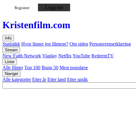
Logg inn
Registrer
Kristen
film
.com
Info
Statistikk
Hvor finner jeg filmene?
Om siden
Personvernserklæring
Stream
New Faith Network
Viaplay
Netflix
YouTube
RedeemTV
Lister
Alle filmer
Top 100
Bunn 50
Mest populære
Naviger
Alle kategorier
Etter år
Etter land
Etter språk