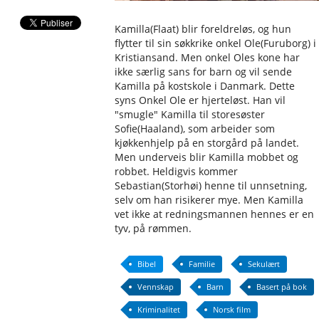
Kamilla(Flaat) blir foreldreløs, og hun
flytter til sin søkkrike onkel Ole(Furuborg) i
Kristiansand. Men onkel Oles kone har
ikke særlig sans for barn og vil sende
Kamilla på kostskole i Danmark. Dette
syns Onkel Ole er hjerteløst. Han vil
"smugle" Kamilla til storesøster
Sofie(Haaland), som arbeider som
kjøkkenhjelp på en storgård på landet.
Men underveis blir Kamilla mobbet og
robbet. Heldigvis kommer
Sebastian(Storhøi) henne til unnsetning,
selv om han risikerer mye. Men Kamilla
vet ikke at redningsmannen hennes er en
tyv, på rømmen.
Bibel
Familie
Sekulært
Vennskap
Barn
Basert på bok
Kriminalitet
Norsk film