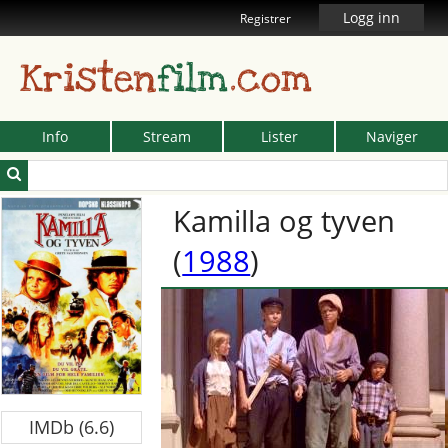
Logg inn
Registrer
Kristen
film
.com
Info
Stream
Lister
Naviger
Kamilla og tyven
(
1988
)
IMDb (6.6)