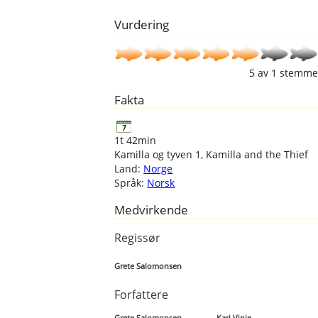
Vurdering
5
av
1
stemme
Fakta
1t 42min
Kamilla og tyven 1, Kamilla and the Thief
Land:
Norge
Språk:
Norsk
Medvirkende
Regissør
Grete Salomonsen
Forfattere
Grete Salomonsen
Kari Vinje