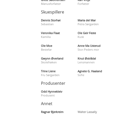
Manusforfatter
Forfatter
Skuespillere
Dennis Storhøi
Maria del Mar
Sebastian
Petra Sørgarden
Veronika Flaat
Ole Geir Feste
Kamilla
Kusk
Ole Moe
Anne Ma Usterud
Bestefar
Stor-Peders mor
Gwynn Øverland
Knut Østrådal
Skolefrøken
Lensmannen
Trine Liene
Agnete G. Haaland
Fru Sørgarden
Sofie
Produsenter
Odd Hynnekleiv
Produsent
Annet
Ragnar Bjerkreim
Walter Lassally