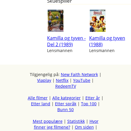
Skuespiller
Kamilla og tyven -
Kamilla og tyven
Del 2 (1989)
(1988)
Lensmannen
Lensmannen
Tilgjengelig på:
New Faith Network
|
Viaplay
|
Netflix
|
YouTube
|
RedeemTV
Alle filmer
|
Alle kategorier
|
Etter år
|
Etter land
|
Etter språk
|
Top 100
|
Bunn 50
Mest populære
|
Statistikk
|
Hvor
finner jeg filmene?
|
Om siden
|