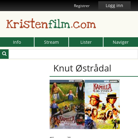
Logg inn
Registrer
Kristen
film
.com
Info
Stream
Lister
Naviger
Knut Østrådal