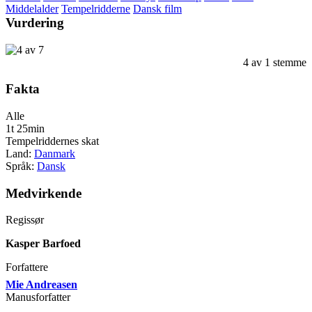
Middelalder
Tempelridderne
Dansk film
Vurdering
4
av
1
stemme
Fakta
Alle
1t 25min
Tempelriddernes skat
Land:
Danmark
Språk:
Dansk
Medvirkende
Regissør
Kasper Barfoed
Forfattere
Mie Andreasen
Manusforfatter