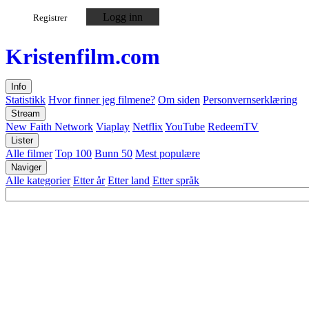
Logg inn
Registrer
Kristen
film
.com
Info
Statistikk
Hvor finner jeg filmene?
Om siden
Personvernserklæring
Stream
New Faith Network
Viaplay
Netflix
YouTube
RedeemTV
Lister
Alle filmer
Top 100
Bunn 50
Mest populære
Naviger
Alle kategorier
Etter år
Etter land
Etter språk