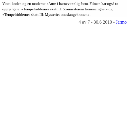
Vinci-koden og en moderne «Arn» i barnevennlig form. Filmen har også to
oppfølgere: «Tempelriddernes skatt II: Stormesterens hemmelighet» og
«Tempelriddernes skatt III: Mysteriet om slangekronen».
4
av 7
-
30.6 2010
-
Jarmo