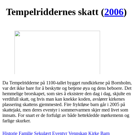
Tempelriddernes skatt
(
2006
)
Da Tempelridderne på 1100-tallet bygget rundkirkene på Bornholm,
var det ikke bare for å beskytte og betjene øya og dens beboere. Det
hemmelige brorskapet, som sies å eksistere den dag i dag, skjulte en
verdifull skatt, og hvis man kan knekke koden, avslører kirkenes
plassering skattens gjemmested. Fire fryktløse barn går i 2005 på
skattejakt, men deres eventyr i sommervarmen skjer med livet som
innsats. For snart er de forfulgt av både hettekledde mørkemenn og
farlige skurker.
Historie
Familie
Sekulært
Eventyr
Vennskap
Kirke
Barn