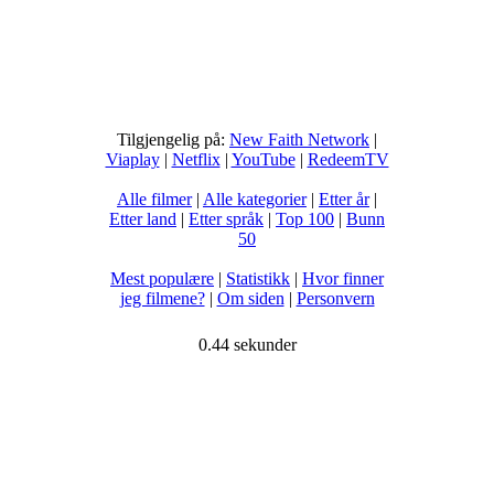
Tilgjengelig på:
New Faith Network
|
Viaplay
|
Netflix
|
YouTube
|
RedeemTV
Alle filmer
|
Alle kategorier
|
Etter år
|
Etter land
|
Etter språk
|
Top 100
|
Bunn
50
Mest populære
|
Statistikk
|
Hvor finner
jeg filmene?
|
Om siden
|
Personvern
0.44 sekunder