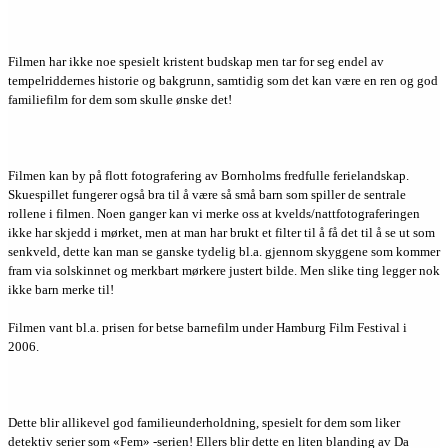
Filmen har ikke noe spesielt kristent budskap men tar for seg endel av
tempelriddernes historie og bakgrunn, samtidig som det kan være en ren og god
familiefilm for dem som skulle ønske det!
Filmen kan by på flott fotografering av Bornholms fredfulle ferielandskap.
Skuespillet fungerer også bra til å være så små barn som spiller de sentrale
rollene i filmen. Noen ganger kan vi merke oss at kvelds/nattfotograferingen
ikke har skjedd i mørket, men at man har brukt et filter til å få det til å se ut som
senkveld, dette kan man se ganske tydelig bl.a. gjennom skyggene som kommer
fram via solskinnet og merkbart mørkere justert bilde. Men slike ting legger nok
ikke barn merke til!
Filmen vant bl.a. prisen for betse barnefilm under Hamburg Film Festival i
2006.
Dette blir allikevel god familieunderholdning, spesielt for dem som liker
detektiv serier som «Fem» -serien! Ellers blir dette en liten blanding av Da