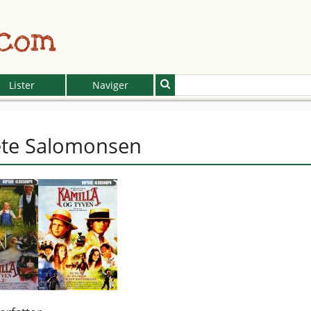
.com
Lister
Naviger
te Salomonsen