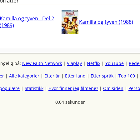
orfatter
Kamilla og tyven - Del 2
Kamilla og tyven (1988)
(1989)
engelig på:
New Faith Network
|
Viaplay
|
Netflix
|
YouTube
|
Rede
mer
|
Alle kategorier
|
Etter år
|
Etter land
|
Etter språk
|
Top 100
|
 populære
|
Statistikk
|
Hvor finner jeg filmene?
|
Om siden
|
Pers
0.04 sekunder