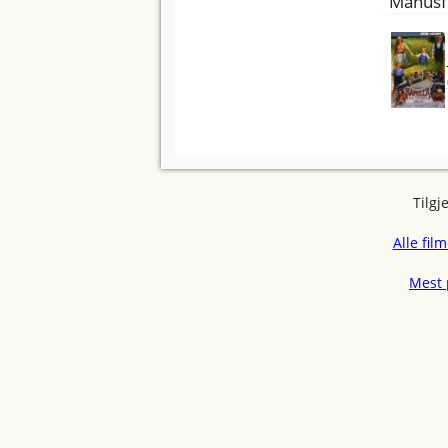
Manusf
Tilgj
Alle fil
Mest