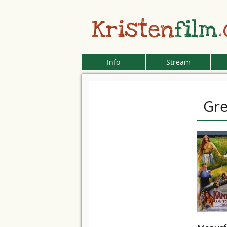
Kristen
film
Info
Stream
Gre