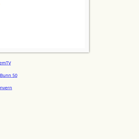
emTV
Bunn 50
onvern