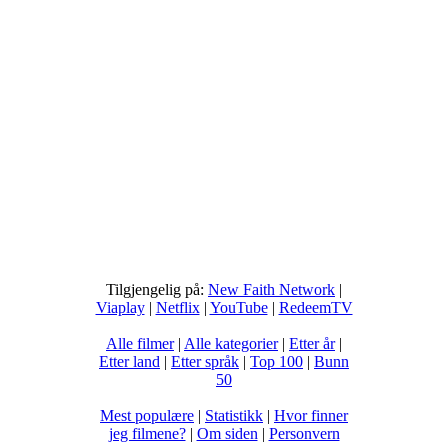
Tilgjengelig på:
New Faith Network
|
Viaplay
|
Netflix
|
YouTube
|
RedeemTV
Alle filmer
|
Alle kategorier
|
Etter år
|
Etter land
|
Etter språk
|
Top 100
|
Bunn
50
Mest populære
|
Statistikk
|
Hvor finner
jeg filmene?
|
Om siden
|
Personvern