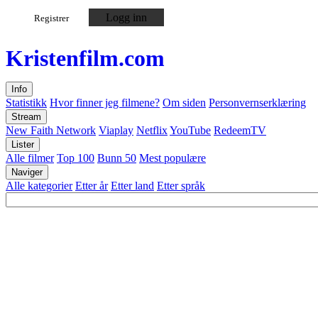
Logg inn
Registrer
Kristen
film
.com
Info
Statistikk
Hvor finner jeg filmene?
Om siden
Personvernserklæring
Stream
New Faith Network
Viaplay
Netflix
YouTube
RedeemTV
Lister
Alle filmer
Top 100
Bunn 50
Mest populære
Naviger
Alle kategorier
Etter år
Etter land
Etter språk