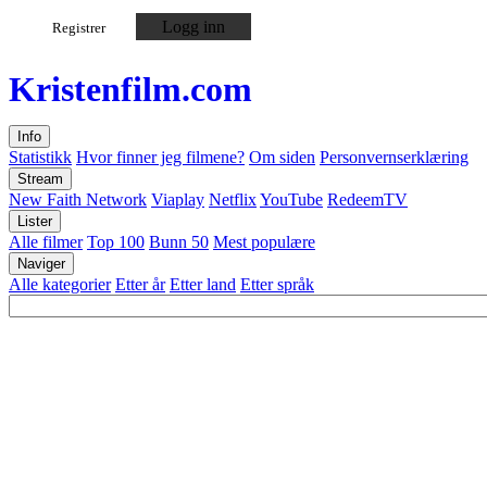
Logg inn
Registrer
Kristen
film
.com
Info
Statistikk
Hvor finner jeg filmene?
Om siden
Personvernserklæring
Stream
New Faith Network
Viaplay
Netflix
YouTube
RedeemTV
Lister
Alle filmer
Top 100
Bunn 50
Mest populære
Naviger
Alle kategorier
Etter år
Etter land
Etter språk