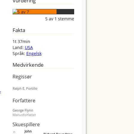
Vurdering
5
av
1
stemme
Fakta
1t 37min
Land:
USA
Språk:
Engelsk
Medvirkende
Regissør
Ralph E. Portillo
Forfattere
George Flynn
Manusforfatter
Skuespillere
John