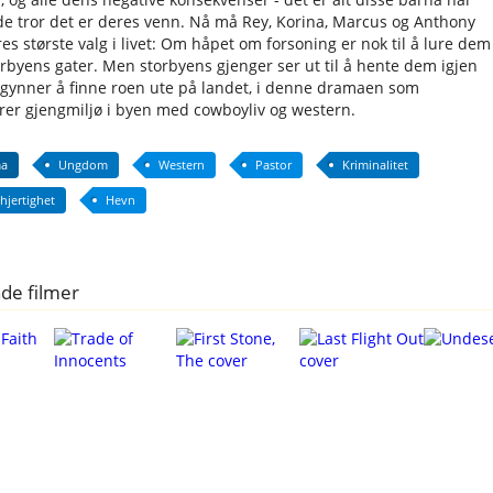
 de tror det er deres venn. Nå må Rey, Korina, Marcus og Anthony
es største valg i livet: Om håpet om forsoning er nok til å lure dem
rbyens gater. Men storbyens gjenger ser ut til å hente dem igjen
gynner å finne roen ute på landet, i denne dramaen som
er gjengmiljø i byen med cowboyliv og western.
a
Ungdom
Western
Pastor
Kriminalitet
hjertighet
Hevn
de filmer