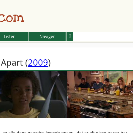
.com
Lister
Naviger
 Apart
(
2009
)
, og alle dens negative konsekvenser - det er alt disse barna har