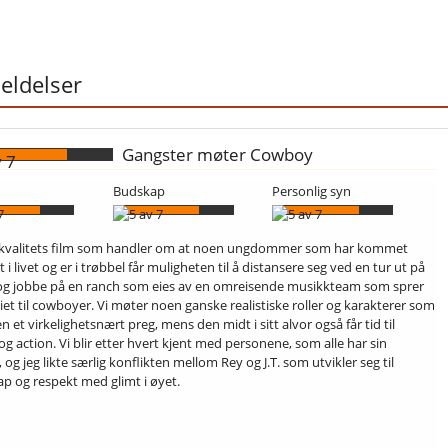
ldelser
Gangster møter Cowboy
Budskap
Personlig syn
kvalitets film som handler om at noen ungdommer som har kommet
t i livet og er i trøbbel får muligheten til å distansere seg ved en tur ut på
og jobbe på en ranch som eies av en omreisende musikkteam som sprer
iet til cowboyer. Vi møter noen ganske realistiske roller og karakterer som
en et virkelighetsnært preg, mens den midt i sitt alvor også får tid til
g action. Vi blir etter hvert kjent med personene, som alle har sin
, og jeg likte særlig konflikten mellom Rey og J.T. som utvikler seg til
p og respekt med glimt i øyet.