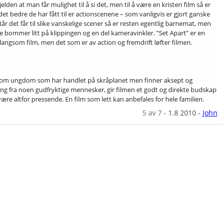
jelden at man får mulighet til å si det, men til å være en kristen film så er
et bedre de har fått til er actionscenene – som vanligvis er gjort ganske
Når det får til slike vanskelige scener så er resten egentlig barnemat, men
e bommer litt på klippingen og en del kameravinkler. ”Set Apart” er en
langsom film, men det som er av action og fremdrift løfter filmen.
 om ungdom som har handlet på skråplanet men finner aksept og
ing fra noen gudfryktige mennesker, gir filmen et godt og direkte budskap
ære altfor pressende. En film som lett kan anbefales for hele familien.
5
av 7
-
1.8 2010
-
John