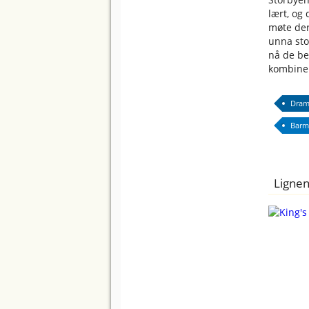
lært, og
møte der
unna sto
nå de be
kombiner
Dram
Barm
Lignen