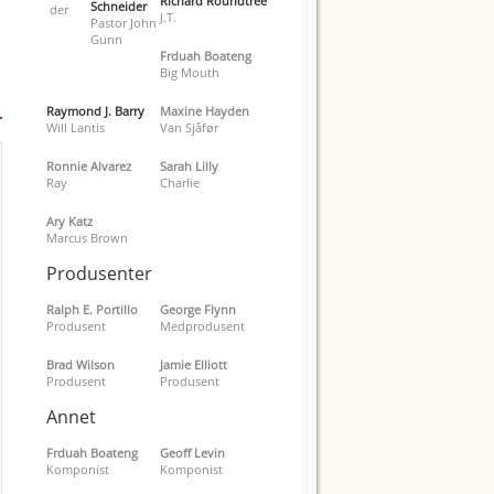
Richard Roundtree
Schneider
J.T.
Pastor John
Gunn
Frduah Boateng
Big Mouth
Raymond J. Barry
Maxine Hayden
Will Lantis
Van Sjåfør
Ronnie Alvarez
Sarah Lilly
Ray
Charlie
Ary Katz
Marcus Brown
Produsenter
Ralph E. Portillo
George Flynn
Produsent
Medprodusent
Brad Wilson
Jamie Elliott
Produsent
Produsent
Annet
Frduah Boateng
Geoff Levin
Komponist
Komponist