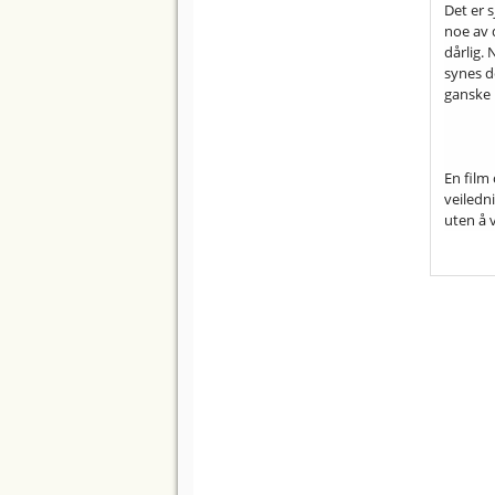
Det er s
noe av d
dårlig. 
synes d
ganske 
En film
veiledn
uten å v