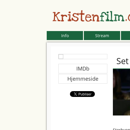
Kristen
film
Info
Stream
Set
IMDb
Hjemmeside
Storbyen