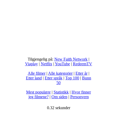
Tilgjengelig på:
New Faith Network
|
Viaplay
|
Netflix
|
YouTube
|
RedeemTV
Alle filmer
|
Alle kategorier
|
Etter år
|
Etter land
|
Etter språk
|
Top 100
|
Bunn
50
Mest populære
|
Statistikk
|
Hvor finner
jeg filmene?
|
Om siden
|
Personvern
0.32 sekunder