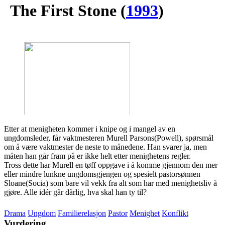
The First Stone
(
1993
)
Etter at menigheten kommer i knipe og i mangel av en
ungdomsleder, får vaktmesteren Murell Parsons(Powell), spørsmål
om å være vaktmester de neste to månedene. Han svarer ja, men
måten han går fram på er ikke helt etter menighetens regler.
Tross dette har Murell en tøff oppgave i å komme gjennom den mer
eller mindre lunkne ungdomsgjengen og spesielt pastorsønnen
Sloane(Socia) som bare vil vekk fra alt som har med menighetsliv å
gjøre. Alle idér går dårlig, hva skal han ty til?
Drama
Ungdom
Familierelasjon
Pastor
Menighet
Konflikt
Vurdering