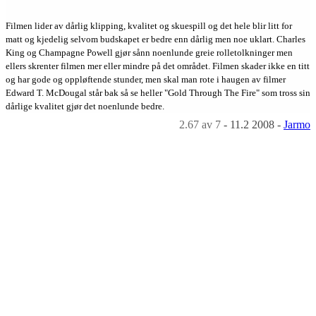
Filmen lider av dårlig klipping, kvalitet og skuespill og det hele blir litt for
matt og kjedelig selvom budskapet er bedre enn dårlig men noe uklart. Charles
King og Champagne Powell gjør sånn noenlunde greie rolletolkninger men
ellers skrenter filmen mer eller mindre på det området. Filmen skader ikke en titt
og har gode og oppløftende stunder, men skal man rote i haugen av filmer
Edward T. McDougal står bak så se heller "Gold Through The Fire" som tross sin
dårlige kvalitet gjør det noenlunde bedre.
2.67
av 7
-
11.2 2008
-
Jarmo