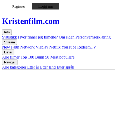
Logg inn
Registrer
Kristen
film
.com
Info
Statistikk
Hvor finner jeg filmene?
Om siden
Personvernserklæring
Stream
New Faith Network
Viaplay
Netflix
YouTube
RedeemTV
Lister
Alle filmer
Top 100
Bunn 50
Mest populære
Naviger
Alle kategorier
Etter år
Etter land
Etter språk