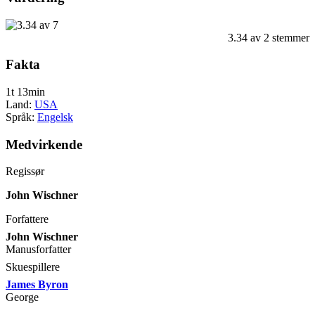
3.34
av
2
stemmer
Fakta
1t 13min
Land:
USA
Språk:
Engelsk
Medvirkende
Regissør
John Wischner
Forfattere
John Wischner
Manusforfatter
Skuespillere
James Byron
George