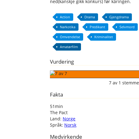
ned(kanskje gikk konkurs) før kåringen.
Action
Drama
Gjengdrama
Narkotika
Predikant
Selvmord
Omvendelse
Kriminalitet
Amatørfilm
Vurdering
7
av
1
stemme
Fakta
51min
The Pact
Land:
Norge
Språk:
Norsk
Medvirkende