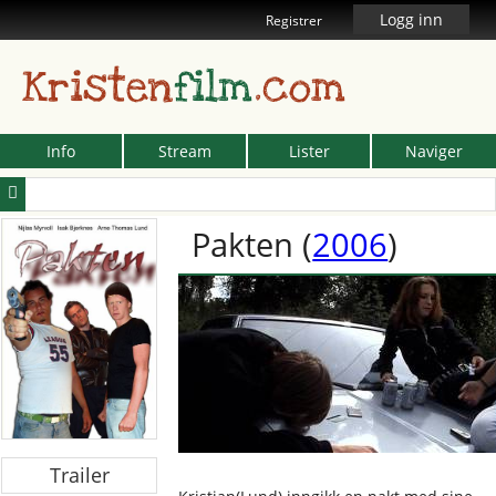
Logg inn
Registrer
Kristen
film
.com
Info
Stream
Lister
Naviger
Pakten
(
2006
)
Trailer