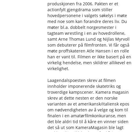
produskjonen fra 2006. Pakten er et
actionfylt gjengdrama som stiller
hovedpersonene i valgets søkelys i møte
med noe som kan forandre deres liv. Du
møter bl.a. dobbelt norgesmester i
tagteam wrestling i en av hovedrollene,
samt Arne Thomas Lund og Nijlas Myrvoll
som debuterer på filmfronten. Vi får også
møte proffskateren Atle Hansen i en rolle
han er vant til. Filmen er ikke basert på en
virkelig hendelse, men skildrer allikevel en
virkelighet.
Laagendalspoesten skrev at filmen
innholder imponerende skatetriks og
troverdige kampscener. Kamera magasin
skrev at dette nesten er den norske
varianten av et amerikansk/italiensk epos
om nødvendigheten av å velge og kom til
finalen i en amatørfilmkonkuranse, men
det ble aldri tid til å kåre en vinner siden
det så ut som KameraMagasin ble lagt