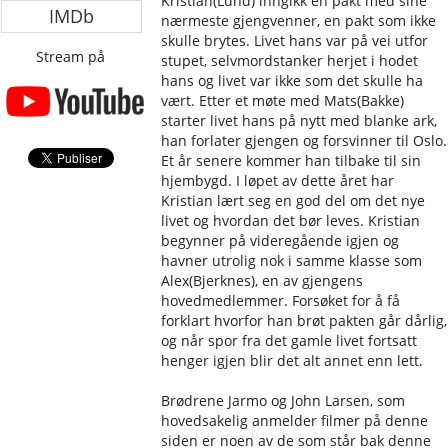
Kristian(Lund) inngikk en pakt med sine
IMDb
nærmeste gjengvenner, en pakt som ikke
skulle brytes. Livet hans var på vei utfor
Stream på
stupet, selvmordstanker herjet i hodet
hans og livet var ikke som det skulle ha
vært. Etter et møte med Mats(Bakke)
starter livet hans på nytt med blanke ark,
han forlater gjengen og forsvinner til Oslo.
Et år senere kommer han tilbake til sin
hjembygd. I løpet av dette året har
Kristian lært seg en god del om det nye
livet og hvordan det bør leves. Kristian
begynner på videregående igjen og
havner utrolig nok i samme klasse som
Alex(Bjerknes), en av gjengens
hovedmedlemmer. Forsøket for å få
forklart hvorfor han brøt pakten går dårlig,
og når spor fra det gamle livet fortsatt
henger igjen blir det alt annet enn lett.
Brødrene Jarmo og John Larsen, som
hovedsakelig anmelder filmer på denne
siden er noen av de som står bak denne