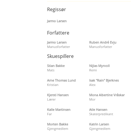
Regissør
Jarmo Larsen
Forfattere
Jarmo Larsen
Ruben André Evju
Manusforfatter
Manusforfatter
Skuespillere
Stian Bakke
Nijlas Myrvoll
Mats
Remi
Arne Thomas Lund
Isak "Rain" Bjerknes
Kristian
Alex
Kjersti Hansen
Mona Albertine Vråskar
Lærer
Mor
Kalle Martinsen
Atle Hansen
Far
Skaterpredikant
Morten Bakke
Katrin Larsen
Gjengmedlem
Gjengmedlem