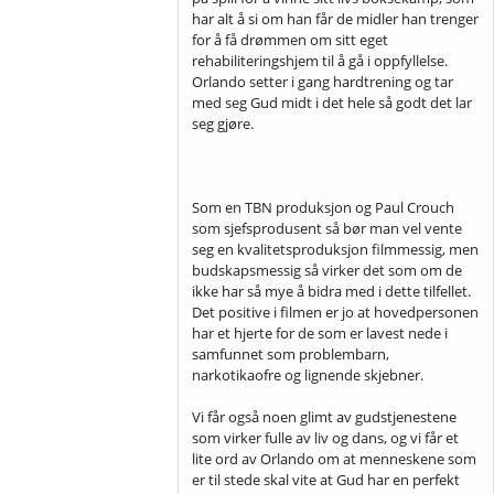
har alt å si om han får de midler han trenger
for å få drømmen om sitt eget
rehabiliteringshjem til å gå i oppfyllelse.
Orlando setter i gang hardtrening og tar
med seg Gud midt i det hele så godt det lar
seg gjøre.
Som en TBN produksjon og Paul Crouch
som sjefsprodusent så bør man vel vente
seg en kvalitetsproduksjon filmmessig, men
budskapsmessig så virker det som om de
ikke har så mye å bidra med i dette tilfellet.
Det positive i filmen er jo at hovedpersonen
har et hjerte for de som er lavest nede i
samfunnet som problembarn,
narkotikaofre og lignende skjebner.
Vi får også noen glimt av gudstjenestene
som virker fulle av liv og dans, og vi får et
lite ord av Orlando om at menneskene som
er til stede skal vite at Gud har en perfekt