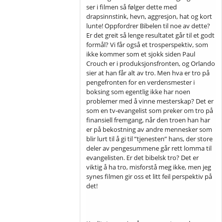
ser i filmen så følger dette med
drapsinnstink, hevn, aggresjon, hat og kort
lunte! Oppfordrer Bibelen til noe av dette?
Er det greit så lenge resultatet går til et godt
formål? Vi får også et trosperspektiv, som
ikke kommer som et sjokk siden Paul
Crouch er i produksjonsfronten, og Orlando
sier at han får alt av tro. Men hva er tro på
pengefronten for en verdensmester i
boksing som egentlig ikke har noen
problemer med å vinne mesterskap? Det er
som en tv-evangelist som preker om tro på
finansiell fremgang, når den troen han har
er på bekostning av andre mennesker som
blir lurt til å gi til ”tjenesten” hans, der store
deler av pengesummene går rett lomma til
evangelisten. Er det bibelsk tro? Det er
viktig å ha tro, misforstå meg ikke, men jeg
synes filmen gir oss et litt feil perspektiv på
det!