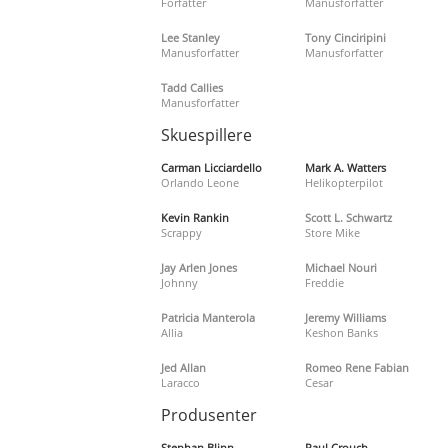
Forfatter
Manusforfatter
Lee Stanley
Tony Cinciripini
Manusforfatter
Manusforfatter
Tadd Callies
Manusforfatter
Skuespillere
Carman Licciardello
Mark A. Watters
Orlando Leone
Helikopterpilot
Kevin Rankin
Scott L. Schwartz
Scrappy
Store Mike
Jay Arlen Jones
Michael Nouri
Johnny
Freddie
Patricia Manterola
Jeremy Williams
Allia
Keshon Banks
Jed Allan
Romeo Rene Fabian
Laracco
Cesar
Produsenter
Stephan Blinn
Paul Crouch