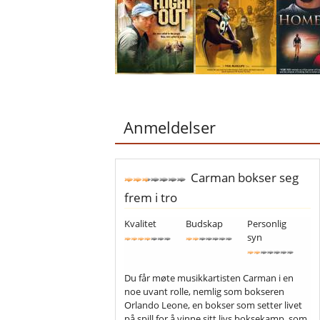
Anmeldelser
Carman bokser seg
frem i tro
Kvalitet
Budskap
Personlig
syn
Du får møte musikkartisten Carman i en
noe uvant rolle, nemlig som bokseren
Orlando Leone, en bokser som setter livet
på spill for å vinne sitt livs boksekamp, som