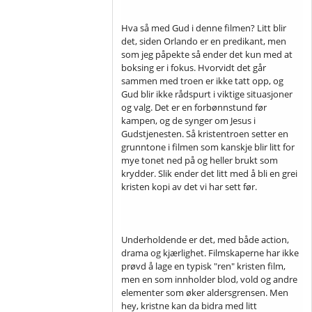
Hva så med Gud i denne filmen? Litt blir
det, siden Orlando er en predikant, men
som jeg påpekte så ender det kun med at
boksing er i fokus. Hvorvidt det går
sammen med troen er ikke tatt opp, og
Gud blir ikke rådspurt i viktige situasjoner
og valg. Det er en forbønnstund før
kampen, og de synger om Jesus i
Gudstjenesten. Så kristentroen setter en
grunntone i filmen som kanskje blir litt for
mye tonet ned på og heller brukt som
krydder. Slik ender det litt med å bli en grei
kristen kopi av det vi har sett før.
Underholdende er det, med både action,
drama og kjærlighet. Filmskaperne har ikke
prøvd å lage en typisk "ren" kristen film,
men en som innholder blod, vold og andre
elementer som øker aldersgrensen. Men
hey, kristne kan da bidra med litt