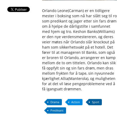
Orlando Leone(Carman) er en tidligere
mester i boksing som nå har slått seg til ro
som predikant og jager etter sin fars drøm
om å hjelpe de dårligstilte i samfunnet
med hjem og tro. Keshon Banks(Williams)
er den nye verdensmestereren, og deres
veier møtes når Orlando slår knockout på
ham som sikkerhetsvakt på et hotell. Det
fører til at manageren til Banks, som også
er broren til Orlando, arrangerer en kamp
mellom de to om tittelen. Orlando kan slik
få oppfylt sin og sin fars drøm, men dras
mellom frykten for å tape, sin nyvunnede
kjærlighet Allia(Manterola), og muligheten
for at det vil løse pengeproblemene ved å
få igangsatt drømmen.
Drama
Action
Sport
Predikant