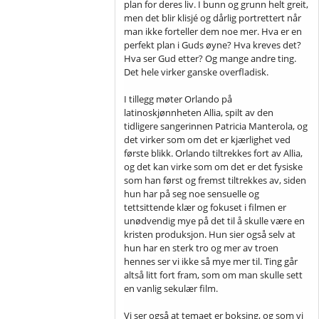
plan for deres liv. I bunn og grunn helt greit,
men det blir klisjé og dårlig portrettert når
man ikke forteller dem noe mer. Hva er en
perfekt plan i Guds øyne? Hva kreves det?
Hva ser Gud etter? Og mange andre ting.
Det hele virker ganske overfladisk.
I tillegg møter Orlando på
latinoskjønnheten Allia, spilt av den
tidligere sangerinnen Patricia Manterola, og
det virker som om det er kjærlighet ved
første blikk. Orlando tiltrekkes fort av Allia,
og det kan virke som om det er det fysiske
som han først og fremst tiltrekkes av, siden
hun har på seg noe sensuelle og
tettsittende klær og fokuset i filmen er
unødvendig mye på det til å skulle være en
kristen produksjon. Hun sier også selv at
hun har en sterk tro og mer av troen
hennes ser vi ikke så mye mer til. Ting går
altså litt fort fram, som om man skulle sett
en vanlig sekulær film.
Vi ser også at temaet er boksing, og som vi