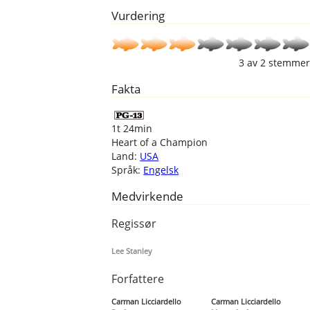
Vurdering
3
av
2
stemmer
Fakta
1t 24min
Heart of a Champion
Land:
USA
Språk:
Engelsk
Medvirkende
Regissør
Lee Stanley
Forfattere
Carman Licciardello
Carman Licciardello