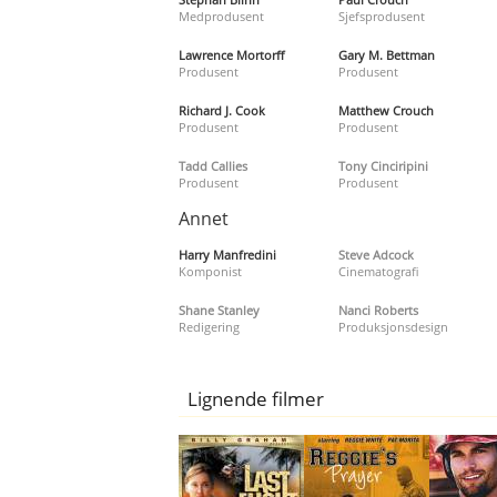
Medprodusent
Sjefsprodusent
Lawrence Mortorff
Gary M. Bettman
Produsent
Produsent
Richard J. Cook
Matthew Crouch
Produsent
Produsent
Tadd Callies
Tony Cinciripini
Produsent
Produsent
Annet
Harry Manfredini
Steve Adcock
Komponist
Cinematografi
Shane Stanley
Nanci Roberts
Redigering
Produksjonsdesign
Lignende filmer