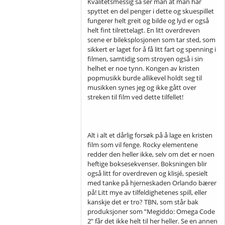
Kvalitetsmessig så ser man at man har
spyttet en del penger i dette og skuespillet
fungerer helt greit og bilde og lyd er også
helt fint tilrettelagt. En litt overdreven
scene er bileksplosjonen som tar sted, som
sikkert er laget for å få litt fart og spenning i
filmen, samtidig som stroyen også i sin
helhet er noe tynn. Kongen av kristen
popmusikk burde allikevel holdt seg til
musikken synes jeg og ikke gått over
streken til film ved dette tilfellet!
Alt i alt et dårlig forsøk på å lage en kristen
film som vil fenge. Rocky elementene
redder den heller ikke, selv om det er noen
heftige boksesekvenser. Boksningen blir
også litt for overdreven og klisjé, spesielt
med tanke på hjerneskaden Orlando bærer
på! Litt mye av tilfeldighetenes spill, eller
kanskje det er tro? TBN, som står bak
produksjoner som ”Megiddo: Omega Code
2” får det ikke helt til her heller. Se en annen