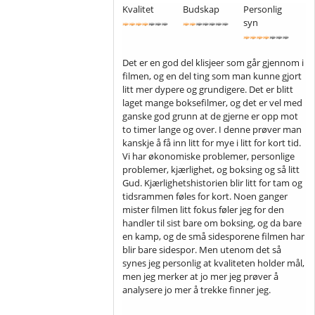
Kvalitet
Budskap
Personlig
syn
Det er en god del klisjeer som går gjennom i
filmen, og en del ting som man kunne gjort
litt mer dypere og grundigere. Det er blitt
laget mange boksefilmer, og det er vel med
ganske god grunn at de gjerne er opp mot
to timer lange og over. I denne prøver man
kanskje å få inn litt for mye i litt for kort tid.
Vi har økonomiske problemer, personlige
problemer, kjærlighet, og boksing og så litt
Gud. Kjærlighetshistorien blir litt for tam og
tidsrammen føles for kort. Noen ganger
mister filmen litt fokus føler jeg for den
handler til sist bare om boksing, og da bare
en kamp, og de små sidesporene filmen har
blir bare sidespor. Men utenom det så
synes jeg personlig at kvaliteten holder mål,
men jeg merker at jo mer jeg prøver å
analysere jo mer å trekke finner jeg.