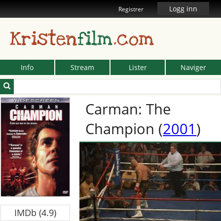
Logg inn
Registrer
Kristen
film
.com
Info
Stream
Lister
Naviger
Carman: The
Champion
(
2001
)
IMDb (4.9)