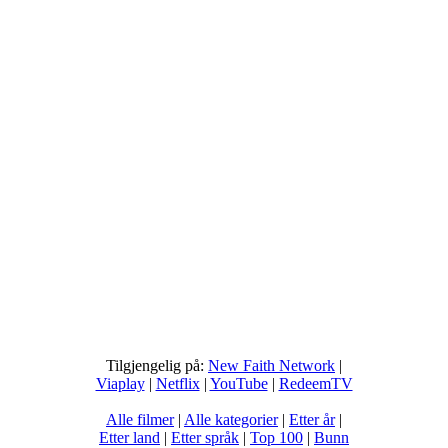
Tilgjengelig på:
New Faith Network
|
Viaplay
|
Netflix
|
YouTube
|
RedeemTV
Alle filmer
|
Alle kategorier
|
Etter år
|
Etter land
|
Etter språk
|
Top 100
|
Bunn