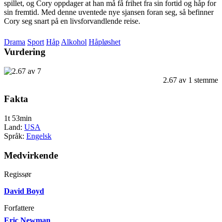
spillet, og Cory oppdager at han må få frihet fra sin fortid og håp for
sin fremtid. Med denne uventede nye sjansen foran seg, så befinner
Cory seg snart på en livsforvandlende reise.
Drama
Sport
Håp
Alkohol
Håpløshet
Vurdering
2.67
av
1
stemme
Fakta
1t 53min
Land:
USA
Språk:
Engelsk
Medvirkende
Regissør
David Boyd
Forfattere
Eric Newman