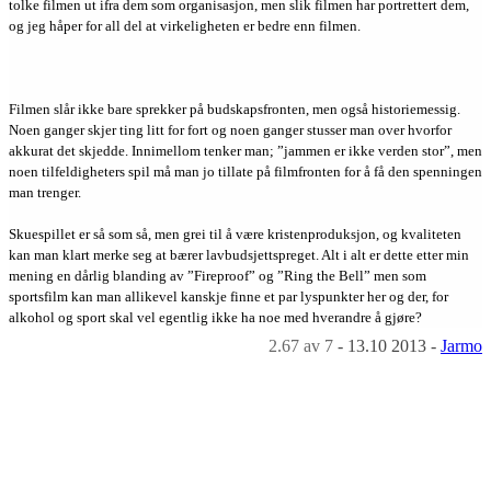
tolke filmen ut ifra dem som organisasjon, men slik filmen har portrettert dem,
og jeg håper for all del at virkeligheten er bedre enn filmen.
Filmen slår ikke bare sprekker på budskapsfronten, men også historiemessig.
Noen ganger skjer ting litt for fort og noen ganger stusser man over hvorfor
akkurat det skjedde. Innimellom tenker man; ”jammen er ikke verden stor”, men
noen tilfeldigheters spil må man jo tillate på filmfronten for å få den spenningen
man trenger.
Skuespillet er så som så, men grei til å være kristenproduksjon, og kvaliteten
kan man klart merke seg at bærer lavbudsjettspreget. Alt i alt er dette etter min
mening en dårlig blanding av ”Fireproof” og ”Ring the Bell” men som
sportsfilm kan man allikevel kanskje finne et par lyspunkter her og der, for
alkohol og sport skal vel egentlig ikke ha noe med hverandre å gjøre?
2.67
av 7
-
13.10 2013
-
Jarmo