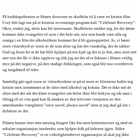
På budskapsfronten er filmen dessverre en skuffelse til å være en kristen film.
Cory blir lagt inn på et kristent avvennings program kalt ”Celebrate Recovery”.
Okey, tenkte jeg, dette kan bli interessant. Skuffelsene melder seg, for det første
kommer ikke evangeliet til syne i det hele tatt, noe som burde vært alfa og
omega i en film der alkoholikere kommer for å bli gjenopprettet. Jo, vi hører
noen vitnesbyrd av noen av de som sliter og har det vanskelig, der de takker
Gud og Jesus for at de har blitt hjulpet på rett kjøl og det er jo fint, men stort sett
mer enn det får vi ikke oppleve og slik jeg ser det så er fokuset i filmen veldig
mye på det negative, på den stadige drikkingen, som også blir noe overdreven
og langdrøyd til tider.
Samtidig går også noen av vitnesbyrdene ut på at noen av klientene kaller seg
kristne men innrømmer at de sliter med alkohol og kokain. Det er ikke rart de
sliter med det når det klare evangeliet om frelse ikke blir forkynt og når man i
tillegg til en viss grad kan få smaken av den lettvinte versjonen av den
amerikanske vranglæren "once saved, always saved" uten at jeg skal gå inn i
dybdene av det.
Filmen kunne etter min mening fungert like bra uten kristennavnet og med en
sekulær organisasjon istedenfor, som hjelper folk på hektene igjen. Siden
”Celebrate Recovery” er en virkelighetsdrevet organisasjon så skal jeg ikke