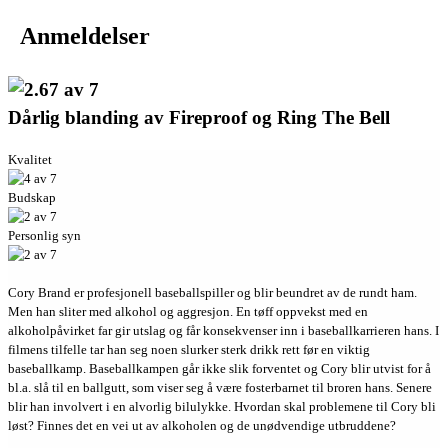
Anmeldelser
Dårlig blanding av Fireproof og Ring The Bell
Kvalitet
Budskap
Personlig syn
Cory Brand er profesjonell baseballspiller og blir beundret av de rundt ham.
Men han sliter med alkohol og aggresjon. En tøff oppvekst med en
alkoholpåvirket far gir utslag og får konsekvenser inn i baseballkarrieren hans. I
filmens tilfelle tar han seg noen slurker sterk drikk rett før en viktig
baseballkamp. Baseballkampen går ikke slik forventet og Cory blir utvist for å
bl.a. slå til en ballgutt, som viser seg å være fosterbarnet til broren hans. Senere
blir han involvert i en alvorlig bilulykke. Hvordan skal problemene til Cory bli
løst? Finnes det en vei ut av alkoholen og de unødvendige utbruddene?