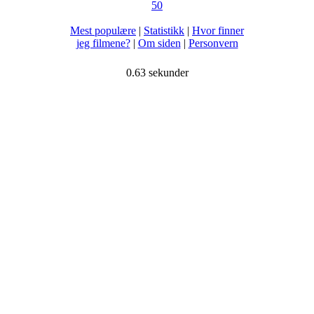
50
Mest populære
|
Statistikk
|
Hvor finner
jeg filmene?
|
Om siden
|
Personvern
0.63 sekunder