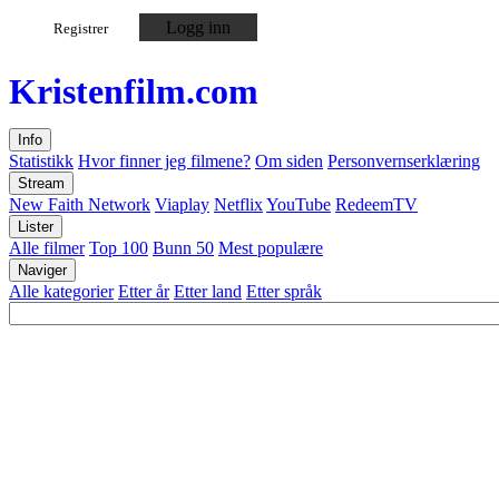
Logg inn
Registrer
Kristen
film
.com
Info
Statistikk
Hvor finner jeg filmene?
Om siden
Personvernserklæring
Stream
New Faith Network
Viaplay
Netflix
YouTube
RedeemTV
Lister
Alle filmer
Top 100
Bunn 50
Mest populære
Naviger
Alle kategorier
Etter år
Etter land
Etter språk