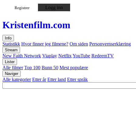
Logg inn
Registrer
Kristen
film
.com
Info
Statistikk
Hvor finner jeg filmene?
Om siden
Personvernserklæring
Stream
New Faith Network
Viaplay
Netflix
YouTube
RedeemTV
Lister
Alle filmer
Top 100
Bunn 50
Mest populære
Naviger
Alle kategorier
Etter år
Etter land
Etter språk