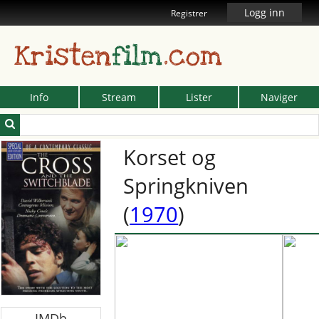
Logg inn
Registrer
Kristen
film
.com
Info
Stream
Lister
Naviger
Korset og
Springkniven
(
1970
)
IMDb