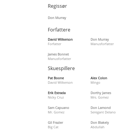
Regissør
Don Murray
Forfattere
David Wilkerson
Don Murray
Forfatter
Manusforfatter
James Bonnet
Manusforfatter
Skuespillere
Pat Boone
Alex Colon
David Wilkerson
Mingo
Erik Estrada
Dorthy James
Nicky Cruz
Mrs. Gomez
Sam Capuano
Don Lamond
Mr. Gomez
Seregant Delano
Gil Frazier
Don Blakely
Big Cat
Abdullah