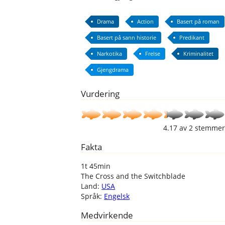
Drama
Action
Basert på roman
Basert på sann historie
Predikant
Narkotika
Frelse
Kriminalitet
Gjengdrama
Vurdering
4.17
av
2
stemmer
Fakta
1t 45min
The Cross and the Switchblade
Land:
USA
Språk:
Engelsk
Medvirkende