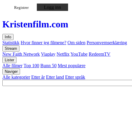
Logg inn
Registrer
Kristen
film
.com
Info
Statistikk
Hvor finner jeg filmene?
Om siden
Personvernserklæring
Stream
New Faith Network
Viaplay
Netflix
YouTube
RedeemTV
Lister
Alle filmer
Top 100
Bunn 50
Mest populære
Naviger
Alle kategorier
Etter år
Etter land
Etter språk