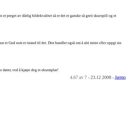
er preget av dårlig bildekvalitet så er det et ganske så greit skuespill og et
kun er Gud som er istand til det. Den handler også om å alri miste eller oppgi sin
ne dører, ved å kjøpe deg et eksemplar!
4.67
av 7
-
23.12 2008
-
Jarmo