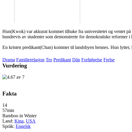
Hun(Kwok) var akkurat kommet tilbake fra universitetet og ventet på 
hundrevis av studenter som demonstrerte for demokratiske reformer i 
En kristen predikant(Chan) kommer til landsbyen hennes. Hun lytter, kj
Drama
Familierelasjon
Tro
Predikant
Dåp
Forfølgelse
Frelse
Vurdering
Fakta
14
57min
Bamboo in Winter
Land:
Kina
,
USA
Språk:
Engelsk