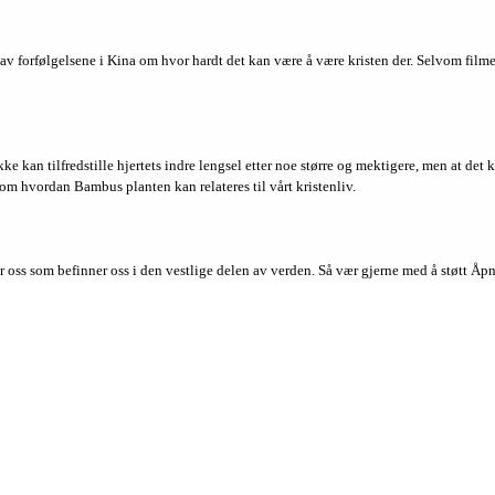
av forfølgelsene i Kina om hvor hardt det kan være å være kristen der. Selvom filmen 
e kan tilfredstille hjertets indre lengsel etter noe større og mektigere, men at det 
 hvordan Bambus planten kan relateres til vårt kristenliv.
r oss som befinner oss i den vestlige delen av verden. Så vær gjerne med å støtt Åp