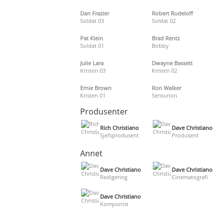
Dan Frazier
Robert Rudeloff
Soldat 03
Soldat 02
Pat Klein
Brad Rentz
Soldat 01
Bobby
Julie Lara
Dwayne Bassett
Kristen 03
Kristen 02
Ernie Brown
Ron Walker
Kristen 01
Senturion
Produsenter
Rich Christiano
Dave Christiano
Sjefsprodusent
Produsent
Annet
Dave Christiano
Dave Christiano
Redigering
Cinematografi
Dave Christiano
Komponist