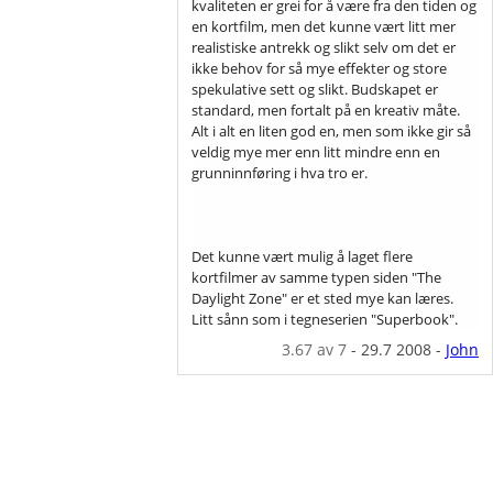
kvaliteten er grei for å være fra den tiden og
en kortfilm, men det kunne vært litt mer
realistiske antrekk og slikt selv om det er
ikke behov for så mye effekter og store
spekulative sett og slikt. Budskapet er
standard, men fortalt på en kreativ måte.
Alt i alt en liten god en, men som ikke gir så
veldig mye mer enn litt mindre enn en
grunninnføring i hva tro er.
Det kunne vært mulig å laget flere
kortfilmer av samme typen siden "The
Daylight Zone" er et sted mye kan læres.
Litt sånn som i tegneserien "Superbook".
3.67
av 7
-
29.7 2008
-
John