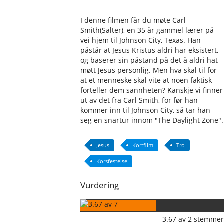
I denne filmen får du møte Carl
Smith(Salter), en 35 år gammel lærer på
vei hjem til Johnson City, Texas. Han
påstår at Jesus Kristus aldri har eksistert,
og baserer sin påstand på det å aldri hat
møtt Jesus personlig. Men hva skal til for
at et menneske skal vite at noen faktisk
forteller dem sannheten? Kanskje vi finner
ut av det fra Carl Smith, for før han
kommer inn til Johnson City, så tar han
seg en snartur innom "The Daylight Zone".
Jesus
Kortfilm
Tro
Korsfestelse
Vurdering
3.67
av
2
stemmer