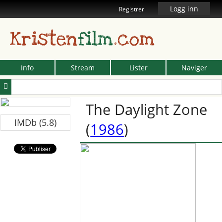
Logg inn
Registrer
Kristen
film
.com
Info
Stream
Lister
Naviger
The Daylight Zone
IMDb (5.8)
(
1986
)