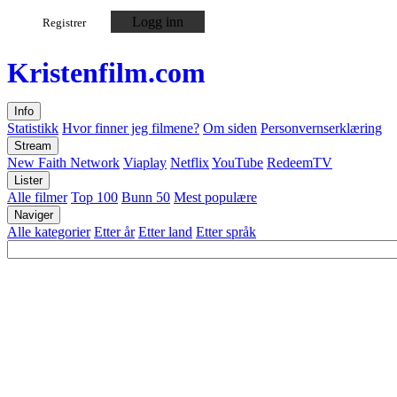
Logg inn
Registrer
Kristen
film
.com
Info
Statistikk
Hvor finner jeg filmene?
Om siden
Personvernserklæring
Stream
New Faith Network
Viaplay
Netflix
YouTube
RedeemTV
Lister
Alle filmer
Top 100
Bunn 50
Mest populære
Naviger
Alle kategorier
Etter år
Etter land
Etter språk