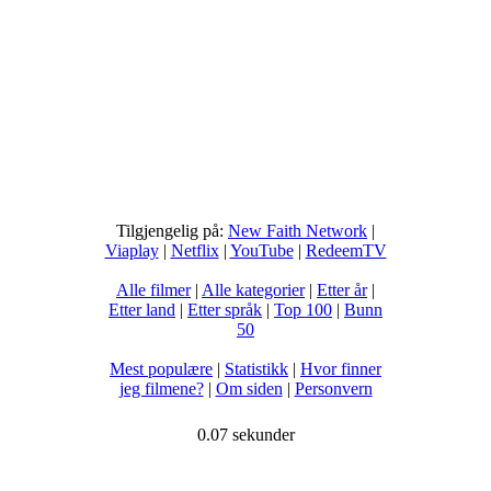
Tilgjengelig på:
New Faith Network
|
Viaplay
|
Netflix
|
YouTube
|
RedeemTV
Alle filmer
|
Alle kategorier
|
Etter år
|
Etter land
|
Etter språk
|
Top 100
|
Bunn
50
Mest populære
|
Statistikk
|
Hvor finner
jeg filmene?
|
Om siden
|
Personvern
0.07 sekunder