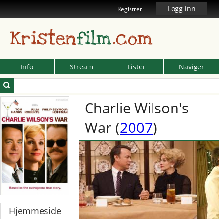
Logg inn
Registrer
Kristen
film
.com
Info
Stream
Lister
Naviger
Charlie Wilson's
War
(
2007
)
Hjemmeside