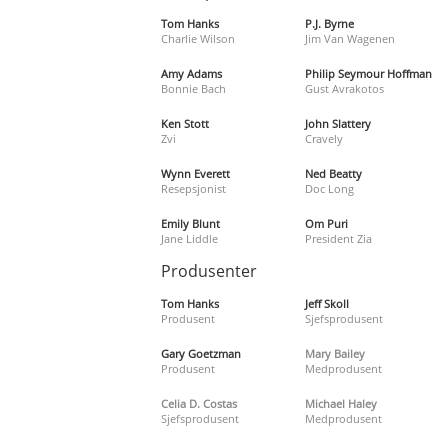
Tom Hanks
P.J. Byrne
Charlie Wilson
Jim Van Wagenen
Amy Adams
Philip Seymour Hoffman
Bonnie Bach
Gust Avrakotos
Ken Stott
John Slattery
Zvi
Cravely
Wynn Everett
Ned Beatty
Resepsjonist
Doc Long
Emily Blunt
Om Puri
Jane Liddle
President Zia
Produsenter
Tom Hanks
Jeff Skoll
Produsent
Sjefsprodusent
Gary Goetzman
Mary Bailey
Produsent
Medprodusent
Celia D. Costas
Michael Haley
Sjefsprodusent
Medprodusent