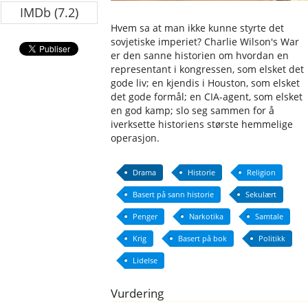
IMDb (7.2)
Hvem sa at man ikke kunne styrte det
sovjetiske imperiet? Charlie Wilson's War
er den sanne historien om hvordan en
representant i kongressen, som elsket det
gode liv; en kjendis i Houston, som elsket
det gode formål; en CIA-agent, som elsket
en god kamp; slo seg sammen for å
iverksette historiens største hemmelige
operasjon.
Drama
Historie
Religion
Basert på sann historie
Sekulært
Penger
Narkotika
Samtale
Krig
Basert på bok
Politikk
Lidelse
Vurdering