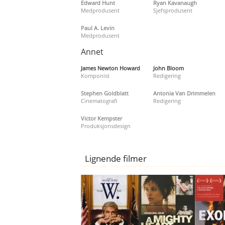
Edward Hunt
Ryan Kavanaugh
Medprodusent
Sjefsprodusent
Paul A. Levin
Medprodusent
Annet
James Newton Howard
John Bloom
Komponist
Redigering
Stephen Goldblatt
Antonia Van Drimmelen
Cinematografi
Redigering
Victor Kempster
Produksjonsdesign
Lignende filmer