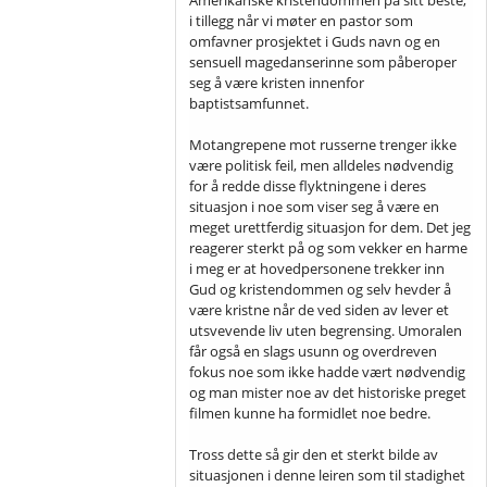
i tillegg når vi møter en pastor som
omfavner prosjektet i Guds navn og en
sensuell magedanserinne som påberoper
seg å være kristen innenfor
baptistsamfunnet.
Motangrepene mot russerne trenger ikke
være politisk feil, men alldeles nødvendig
for å redde disse flyktningene i deres
situasjon i noe som viser seg å være en
meget urettferdig situasjon for dem. Det jeg
reagerer sterkt på og som vekker en harme
i meg er at hovedpersonene trekker inn
Gud og kristendommen og selv hevder å
være kristne når de ved siden av lever et
utsvevende liv uten begrensing. Umoralen
får også en slags usunn og overdreven
fokus noe som ikke hadde vært nødvendig
og man mister noe av det historiske preget
filmen kunne ha formidlet noe bedre.
Tross dette så gir den et sterkt bilde av
situasjonen i denne leiren som til stadighet