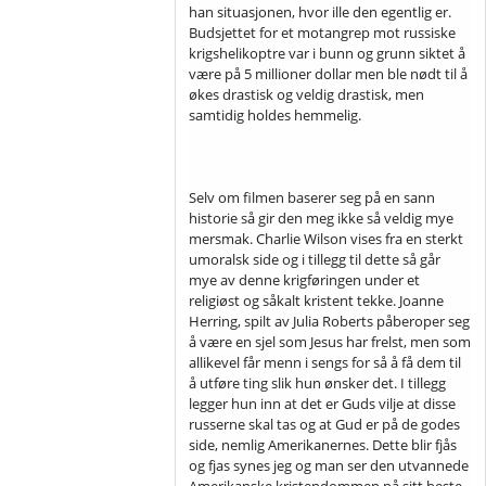
han situasjonen, hvor ille den egentlig er.
Budsjettet for et motangrep mot russiske
krigshelikoptre var i bunn og grunn siktet å
være på 5 millioner dollar men ble nødt til å
økes drastisk og veldig drastisk, men
samtidig holdes hemmelig.
Selv om filmen baserer seg på en sann
historie så gir den meg ikke så veldig mye
mersmak. Charlie Wilson vises fra en sterkt
umoralsk side og i tillegg til dette så går
mye av denne krigføringen under et
religiøst og såkalt kristent tekke. Joanne
Herring, spilt av Julia Roberts påberoper seg
å være en sjel som Jesus har frelst, men som
allikevel får menn i sengs for så å få dem til
å utføre ting slik hun ønsker det. I tillegg
legger hun inn at det er Guds vilje at disse
russerne skal tas og at Gud er på de godes
side, nemlig Amerikanernes. Dette blir fjås
og fjas synes jeg og man ser den utvannede
Amerikanske kristendommen på sitt beste,