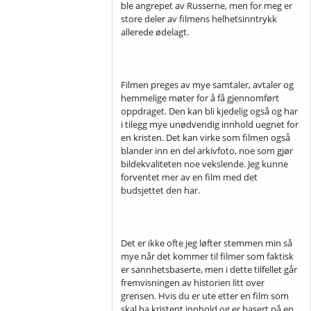
ble angrepet av Russerne, men for meg er
store deler av filmens helhetsinntrykk
allerede ødelagt.
Filmen preges av mye samtaler, avtaler og
hemmelige møter for å få gjennomført
oppdraget. Den kan bli kjedelig også og har
i tilegg mye unødvendig innhold uegnet for
en kristen. Det kan virke som filmen også
blander inn en del arkivfoto, noe som gjør
bildekvaliteten noe vekslende. Jeg kunne
forventet mer av en film med det
budsjettet den har.
Det er ikke ofte jeg løfter stemmen min så
mye når det kommer til filmer som faktisk
er sannhetsbaserte, men i dette tilfellet går
fremvisningen av historien litt over
grensen. Hvis du er ute etter en film som
skal ha kristent innhold og er basert på en