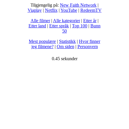
Tilgjengelig på:
New Faith Network
|
Viaplay
|
Netflix
|
YouTube
|
RedeemTV
Alle filmer
|
Alle kategorier
|
Etter år
|
Etter land
|
Etter språk
|
Top 100
|
Bunn
50
Mest populære
|
Statistikk
|
Hvor finner
jeg filmene?
|
Om siden
|
Personvern
0.45 sekunder