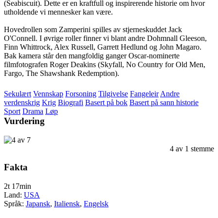
(Seabiscuit). Dette er en kraftfull og inspirerende historie om hvor
utholdende vi mennesker kan være.
Hovedrollen som Zamperini spilles av stjerneskuddet Jack
O'Connell. I øvrige roller finner vi blant andre Dohmnall Gleeson,
Finn Whittrock, Alex Russell, Garrett Hedlund og John Magaro.
Bak kamera står den mangfoldig ganger Oscar-nominerte
filmfotografen Roger Deakins (Skyfall, No Country for Old Men,
Fargo, The Shawshank Redemption).
Sekulært
Vennskap
Forsoning
Tilgivelse
Fangeleir
Andre
verdenskrig
Krig
Biografi
Basert på bok
Basert på sann historie
Sport
Drama
Løp
Vurdering
4
av
1
stemme
Fakta
2t 17min
Land:
USA
Språk:
Japansk
,
Italiensk
,
Engelsk