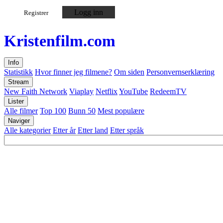
Logg inn
Registrer
Kristen
film
.com
Info
Statistikk
Hvor finner jeg filmene?
Om siden
Personvernserklæring
Stream
New Faith Network
Viaplay
Netflix
YouTube
RedeemTV
Lister
Alle filmer
Top 100
Bunn 50
Mest populære
Naviger
Alle kategorier
Etter år
Etter land
Etter språk