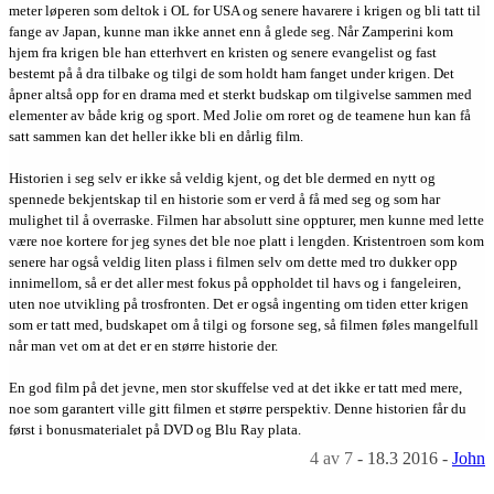
meter løperen som deltok i OL for USA og senere havarere i krigen og bli tatt til
fange av Japan, kunne man ikke annet enn å glede seg. Når Zamperini kom
hjem fra krigen ble han etterhvert en kristen og senere evangelist og fast
bestemt på å dra tilbake og tilgi de som holdt ham fanget under krigen. Det
åpner altså opp for en drama med et sterkt budskap om tilgivelse sammen med
elementer av både krig og sport. Med Jolie om roret og de teamene hun kan få
satt sammen kan det heller ikke bli en dårlig film.
Historien i seg selv er ikke så veldig kjent, og det ble dermed en nytt og
spennede bekjentskap til en historie som er verd å få med seg og som har
mulighet til å overraske. Filmen har absolutt sine oppturer, men kunne med lette
være noe kortere for jeg synes det ble noe platt i lengden. Kristentroen som kom
senere har også veldig liten plass i filmen selv om dette med tro dukker opp
innimellom, så er det aller mest fokus på oppholdet til havs og i fangeleiren,
uten noe utvikling på trosfronten. Det er også ingenting om tiden etter krigen
som er tatt med, budskapet om å tilgi og forsone seg, så filmen føles mangelfull
når man vet om at det er en større historie der.
En god film på det jevne, men stor skuffelse ved at det ikke er tatt med mere,
noe som garantert ville gitt filmen et større perspektiv. Denne historien får du
først i bonusmaterialet på DVD og Blu Ray plata.
4
av 7
-
18.3 2016
-
John