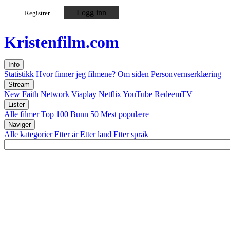
Logg inn
Registrer
Kristen
film
.com
Info
Statistikk
Hvor finner jeg filmene?
Om siden
Personvernserklæring
Stream
New Faith Network
Viaplay
Netflix
YouTube
RedeemTV
Lister
Alle filmer
Top 100
Bunn 50
Mest populære
Naviger
Alle kategorier
Etter år
Etter land
Etter språk