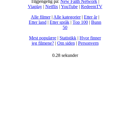
Tilgjengelig på:
New Faith Network
|
Viaplay
|
Netflix
|
YouTube
|
RedeemTV
Alle filmer
|
Alle kategorier
|
Etter år
|
Etter land
|
Etter språk
|
Top 100
|
Bunn
50
Mest populære
|
Statistikk
|
Hvor finner
jeg filmene?
|
Om siden
|
Personvern
0.28 sekunder