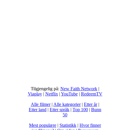
Tilgjengelig på:
New Faith Network
|
Viaplay
|
Netflix
|
YouTube
|
RedeemTV
Alle filmer
|
Alle kategorier
|
Etter år
|
Etter land
|
Etter språk
|
Top 100
|
Bunn
50
Mest populære
|
Statistikk
|
Hvor finner