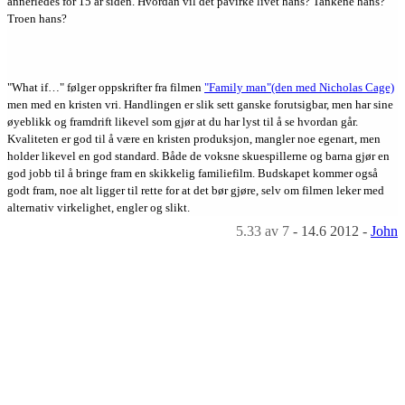
annerledes for 15 år siden. Hvordan vil det påvirke livet hans? Tankene hans?
Troen hans?
"What if…" følger oppskrifter fra filmen
"Family man"(den med Nicholas Cage)
men med en kristen vri. Handlingen er slik sett ganske forutsigbar, men har sine
øyeblikk og framdrift likevel som gjør at du har lyst til å se hvordan går.
Kvaliteten er god til å være en kristen produksjon, mangler noe egenart, men
holder likevel en god standard. Både de voksne skuespillerne og barna gjør en
god jobb til å bringe fram en skikkelig familiefilm. Budskapet kommer også
godt fram, noe alt ligger til rette for at det bør gjøre, selv om filmen leker med
alternativ virkelighet, engler og slikt.
5.33
av 7
-
14.6 2012
-
John