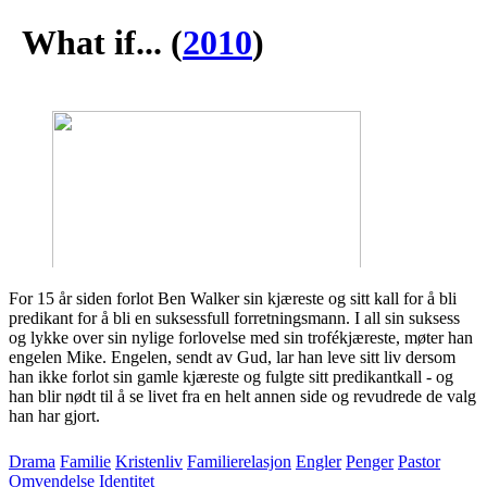
What if...
(
2010
)
For 15 år siden forlot Ben Walker sin kjæreste og sitt kall for å bli
predikant for å bli en suksessfull forretningsmann. I all sin suksess
og lykke over sin nylige forlovelse med sin trofékjæreste, møter han
engelen Mike. Engelen, sendt av Gud, lar han leve sitt liv dersom
han ikke forlot sin gamle kjæreste og fulgte sitt predikantkall - og
han blir nødt til å se livet fra en helt annen side og revudrede de valg
han har gjort.
Drama
Familie
Kristenliv
Familierelasjon
Engler
Penger
Pastor
Omvendelse
Identitet