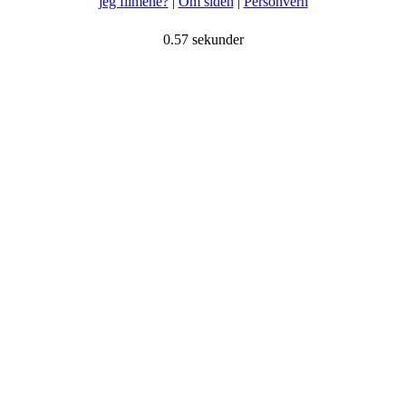
jeg filmene?
|
Om siden
|
Personvern
0.57 sekunder