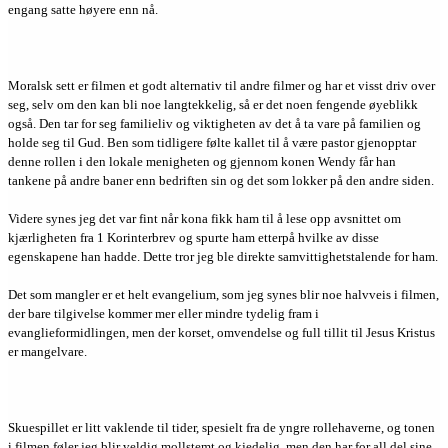
engang satte høyere enn nå.
Moralsk sett er filmen et godt alternativ til andre filmer og har et visst driv over
seg, selv om den kan bli noe langtekkelig, så er det noen fengende øyeblikk
også. Den tar for seg familieliv og viktigheten av det å ta vare på familien og
holde seg til Gud. Ben som tidligere følte kallet til å være pastor gjenopptar
denne rollen i den lokale menigheten og gjennom konen Wendy får han
tankene på andre baner enn bedriften sin og det som lokker på den andre siden.
Videre synes jeg det var fint når kona fikk ham til å lese opp avsnittet om
kjærligheten fra 1 Korinterbrev og spurte ham etterpå hvilke av disse
egenskapene han hadde. Dette tror jeg ble direkte samvittighetstalende for ham.
Det som mangler er et helt evangelium, som jeg synes blir noe halvveis i filmen,
der bare tilgivelse kommer mer eller mindre tydelig fram i
evanglieformidlingen, men der korset, omvendelse og full tillit til Jesus Kristus
er mangelvare.
Skuespillet er litt vaklende til tider, spesielt fra de yngre rollehaverne, og tonen
i filmen føler jeg blir veldig mollstemt og kjedelig, men den har for all del sine