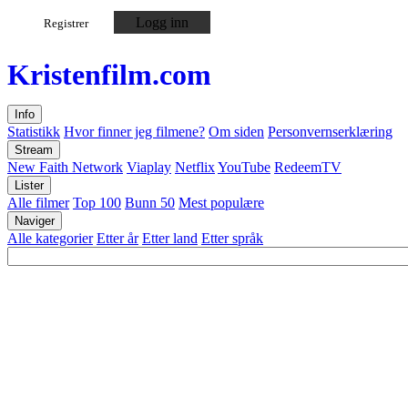
Logg inn
Registrer
Kristen
film
.com
Info
Statistikk
Hvor finner jeg filmene?
Om siden
Personvernserklæring
Stream
New Faith Network
Viaplay
Netflix
YouTube
RedeemTV
Lister
Alle filmer
Top 100
Bunn 50
Mest populære
Naviger
Alle kategorier
Etter år
Etter land
Etter språk