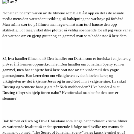
"Jonathan Sperry" var en av de filmene som ble blåst opp en del i de sosiale
media mens den var under utvikling, så forhåpningene var høye på forhånd.
Man må ha stor tro på filmen man lager om at man tør å hausse den opp
skikkelig. For meg virket ikke plottet så veldig spennende for alt jeg viste var at
det var noe om en gjeng gutter og en gammel man som hadde noe å lære dem.
Så, hva handler filmen om? Den handler om Dustin som er forelska i en jente og
prøver å få hennes oppmerksomhet. Den handler om Jonathan Sperry som er
gammel, men har et hjerte for å lære bort noe av sin visdom til den yngre
generasjonen. Han lærer dem om viktigheten av det bibelen lærer, og
viktigheten av det å kjenne Jesus og ta med Gud inn i valgene sine. Hva skal
Dusting og vennene hans gjøre når Nick mobber dem? Hva har det å si at
Dusting tilbyr sin hjelp for en nabo? Hvorfor skal man be for den som er
slemme?
Bak filmen er Rich og Dave Chrisitano som lenge har produsert kristne filmer
av varierende kvalitet så er det spennende å følge med hvilke nyt manus de
kommer opp med. "The Secret of Jonathan Sperry" høres kanskje enkel ut på