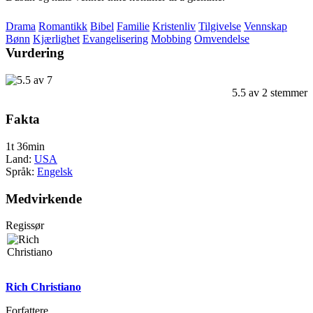
Drama
Romantikk
Bibel
Familie
Kristenliv
Tilgivelse
Vennskap
Bønn
Kjærlighet
Evangelisering
Mobbing
Omvendelse
Vurdering
5.5
av
2
stemmer
Fakta
1t 36min
Land:
USA
Språk:
Engelsk
Medvirkende
Regissør
Rich Christiano
Forfattere