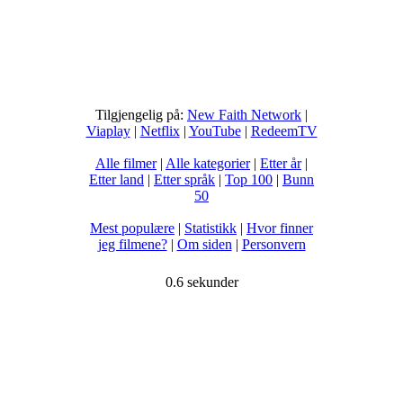
Tilgjengelig på:
New Faith Network
|
Viaplay
|
Netflix
|
YouTube
|
RedeemTV
Alle filmer
|
Alle kategorier
|
Etter år
|
Etter land
|
Etter språk
|
Top 100
|
Bunn
50
Mest populære
|
Statistikk
|
Hvor finner
jeg filmene?
|
Om siden
|
Personvern
0.6 sekunder