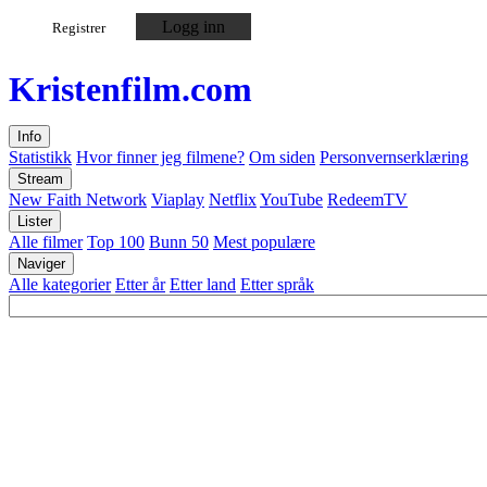
Logg inn
Registrer
Kristen
film
.com
Info
Statistikk
Hvor finner jeg filmene?
Om siden
Personvernserklæring
Stream
New Faith Network
Viaplay
Netflix
YouTube
RedeemTV
Lister
Alle filmer
Top 100
Bunn 50
Mest populære
Naviger
Alle kategorier
Etter år
Etter land
Etter språk