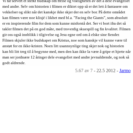
Vi får servert et sterkt budskap om frelse og viktigheten av det å dele evangeliet
med andre. Selv om historien i filmen er diktet opp så er det lett å fantasere om
vekkelser og slikt når det kanskje ikke skjer der en selv bor. På dette området
kan filmen være noe klisjé i likhet med bl.a. ”Facing the Giants”, som absolutt
er en inspirerende film for dem som kunne misforstå det. Ser vi bort ifra det så
takler filmen det på en god måte, med troverdig skuespill og fin kvalitet. Filmen
gir oss også innblikk i tilgivelse og Jesu egne ord om å elske sine fiender.
Filmen skjuler ikke budskapet om Kristus, noe som kanskje vil kunne være til
anstøt for en ikke-kristen. Noen litt usannsynlige ting skjer nok og historien
kan bli litt treg til å begynne med, men den kan ikke la være å gripe et hjerte når
man ser jordnære 12 åringer dele evangeliet med andre jevnaldrende, og nok så
godt aldrende.
5.67
av 7
-
22.5 2012
-
Jarmo