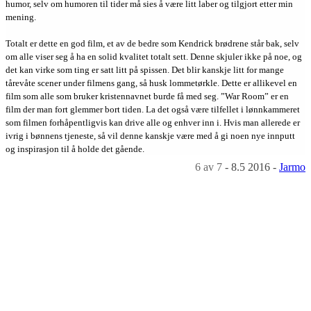
humor, selv om humoren til tider må sies å være litt laber og tilgjort etter min
mening.
Totalt er dette en god film, et av de bedre som Kendrick brødrene står bak, selv
om alle viser seg å ha en solid kvalitet totalt sett. Denne skjuler ikke på noe, og
det kan virke som ting er satt litt på spissen. Det blir kanskje litt for mange
tårevåte scener under filmens gang, så husk lommetørkle. Dette er allikevel en
film som alle som bruker kristennavnet burde få med seg. ”War Room” er en
film der man fort glemmer bort tiden. La det også være tilfellet i lønnkammeret
som filmen forhåpentligvis kan drive alle og enhver inn i. Hvis man allerede er
ivrig i bønnens tjeneste, så vil denne kanskje være med å gi noen nye innputt
og inspirasjon til å holde det gående.
6
av 7
-
8.5 2016
-
Jarmo