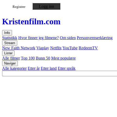
Logg inn
Registrer
Kristen
film
.com
Info
Statistikk
Hvor finner jeg filmene?
Om siden
Personvernserklæring
Stream
New Faith Network
Viaplay
Netflix
YouTube
RedeemTV
Lister
Alle filmer
Top 100
Bunn 50
Mest populære
Naviger
Alle kategorier
Etter år
Etter land
Etter språk