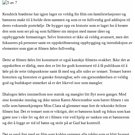
Kendrick brødrene har igjen laget en veldig fin film om familierelasjoner og
bønnens makt til å holde dem sammen og som er en fullverdig god addisjon til
deres voksende portefølje. De bygger opp en historie som er laget for å berøre
den som som ser på og som fullfører sin misjon med masse tårer og
oppbyggende formaninger. Selve historien er ikke så veldig avansert, men det
fokuseres på personer samt en oppskriftmessing oppbygging og introduksjon av
elementer som gjør at filmen føles fullverdig.
Dette at filmen føles litt konstruert er også kanskje filmens svakhet. Ikke det at
oppskriften er dårlig, men den er litt for godt konstruert til å få publikum til å
føle på de rette tidspunktene samt få med seg alle sider av temaet. Temaet bærer
historien og historien er ganske forutsigbar, selv om gjenomførelsen er veldig
god og budskapet utmerket så er det likevel noe som mangler.
Dialogen føles innimellom noe statisk og mangler litt flyt noen ganger. Med
sine komiske innslag og ikke minst Karen Abercrombie som bærer filmen i sin
rolle som bønnekjempen Miss Clara så glemmer man fort de tekniske feilene
filmen har. Det er temaet som er viktigst, det er bønnens kraft og fokus som kan
gjøre noe i våre liv og det er i filmen vist ved hjelp av tanken om et bønnerom
og det å legge av tid til bønn og stole på at Gud har kontroll.
Det er også fint med en film som kobler sammen alle tråder som er blitt bygget