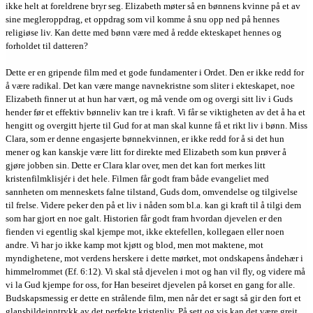
ikke helt at foreldrene bryr seg. Elizabeth møter så en bønnens kvinne på et av
sine megleroppdrag, et oppdrag som vil komme å snu opp ned på hennes
religiøse liv. Kan dette med bønn være med å redde ekteskapet hennes og
forholdet til datteren?
Dette er en gripende film med et gode fundamenter i Ordet. Den er ikke redd for
å være radikal. Det kan være mange navnekristne som sliter i ekteskapet, noe
Elizabeth finner ut at hun har vært, og må vende om og overgi sitt liv i Guds
hender før et effektiv bønneliv kan tre i kraft. Vi får se viktigheten av det å ha et
hengitt og overgitt hjerte til Gud for at man skal kunne få et rikt liv i bønn. Miss
Clara, som er denne engasjerte bønnekvinnen, er ikke redd for å si det hun
mener og kan kanskje være litt for direkte med Elizabeth som kun prøver å
gjøre jobben sin. Dette er Clara klar over, men det kan fort merkes litt
kristenfilmklisjér i det hele. Filmen får godt fram både evangeliet med
sannheten om menneskets falne tilstand, Guds dom, omvendelse og tilgivelse
til frelse. Videre peker den på et liv i nåden som bl.a. kan gi kraft til å tilgi dem
som har gjort en noe galt. Historien får godt fram hvordan djevelen er den
fienden vi egentlig skal kjempe mot, ikke ektefellen, kollegaen eller noen
andre. Vi har jo ikke kamp mot kjøtt og blod, men mot maktene, mot
myndighetene, mot verdens herskere i dette mørket, mot ondskapens åndehær i
himmelrommet (Ef. 6:12). Vi skal stå djevelen i mot og han vil fly, og videre må
vi la Gud kjempe for oss, for Han beseiret djevelen på korset en gang for alle.
Budskapsmessig er dette en strålende film, men når det er sagt så gir den fort et
glansbildeinntrykk av det perfekte kristenliv. På sett og vis kan det være greit,