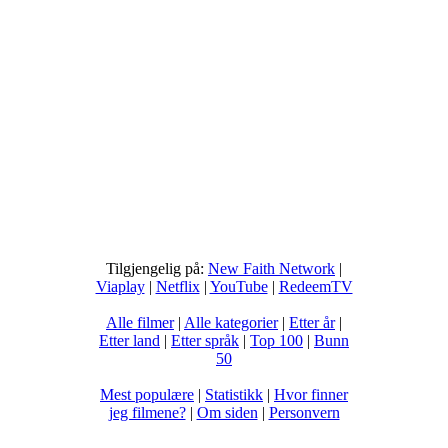
Tilgjengelig på:
New Faith Network
|
Viaplay
|
Netflix
|
YouTube
|
RedeemTV
Alle filmer
|
Alle kategorier
|
Etter år
|
Etter land
|
Etter språk
|
Top 100
|
Bunn
50
Mest populære
|
Statistikk
|
Hvor finner
jeg filmene?
|
Om siden
|
Personvern