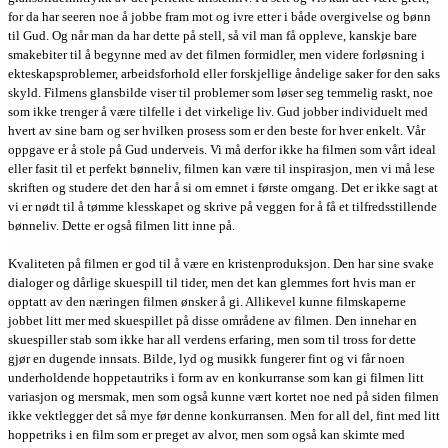
for da har seeren noe å jobbe fram mot og ivre etter i både overgivelse og bønn
til Gud. Og når man da har dette på stell, så vil man få oppleve, kanskje bare
smakebiter til å begynne med av det filmen formidler, men videre forløsning i
ekteskapsproblemer, arbeidsforhold eller forskjellige åndelige saker for den saks
skyld. Filmens glansbilde viser til problemer som løser seg temmelig raskt, noe
som ikke trenger å være tilfelle i det virkelige liv. Gud jobber individuelt med
hvert av sine barn og ser hvilken prosess som er den beste for hver enkelt. Vår
oppgave er å stole på Gud underveis. Vi må derfor ikke ha filmen som vårt ideal
eller fasit til et perfekt bønneliv, filmen kan være til inspirasjon, men vi må lese
skriften og studere det den har å si om emnet i første omgang. Det er ikke sagt at
vi er nødt til å tømme klesskapet og skrive på veggen for å få et tilfredsstillende
bønneliv. Dette er også filmen litt inne på.
Kvaliteten på filmen er god til å være en kristenproduksjon. Den har sine svake
dialoger og dårlige skuespill til tider, men det kan glemmes fort hvis man er
opptatt av den næringen filmen ønsker å gi. Allikevel kunne filmskaperne
jobbet litt mer med skuespillet på disse områdene av filmen. Den innehar en
skuespiller stab som ikke har all verdens erfaring, men som til tross for dette
gjør en dugende innsats. Bilde, lyd og musikk fungerer fint og vi får noen
underholdende hoppetautriks i form av en konkurranse som kan gi filmen litt
variasjon og mersmak, men som også kunne vært kortet noe ned på siden filmen
ikke vektlegger det så mye før denne konkurransen. Men for all del, fint med litt
hoppetriks i en film som er preget av alvor, men som også kan skimte med