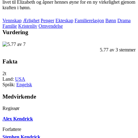
livet til Elizabeth og åpner hennes øyne for en ny virkelighet gjenom
kraften i bønn.
Vennskap
Ærlighet
Penger
Ekteskap
Familierelasjon
Bønn
Drama
Familie
Kristenliv
Omvendelse
Vurdering
5.77
av
3
stemmer
Fakta
2t
Land:
USA
Språk:
Engelsk
Medvirkende
Regissør
Alex Kendrick
Forfattere
Stephen Kendrick