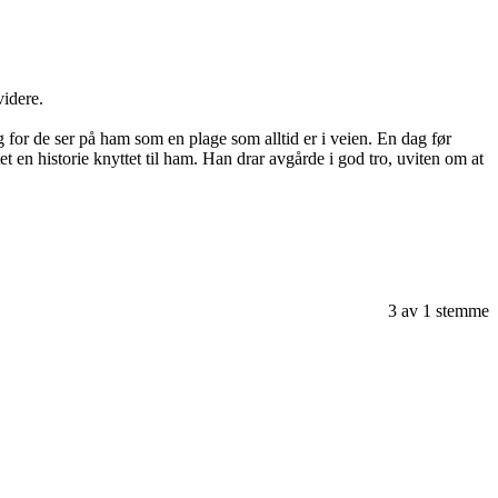
videre.
for de ser på ham som en plage som alltid er i veien. En dag før
 en historie knyttet til ham. Han drar avgårde i god tro, uviten om at
3
av
1
stemme