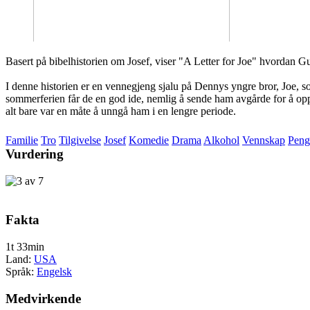
Basert på bibelhistorien om Josef, viser "A Letter for Joe" hvordan Gud
I denne historien er en vennegjeng sjalu på Dennys yngre bror, Joe, s
sommerferien får de en god ide, nemlig å sende ham avgårde for å oppsø
alt bare var en måte å unngå ham i en lengre periode.
Familie
Tro
Tilgivelse
Josef
Komedie
Drama
Alkohol
Vennskap
Peng
Vurdering
Fakta
1t 33min
Land:
USA
Språk:
Engelsk
Medvirkende