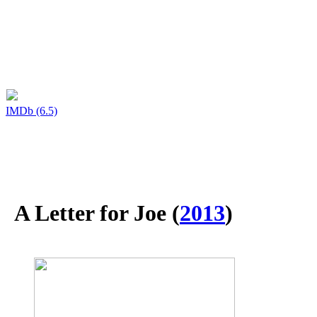
IMDb (6.5)
A Letter for Joe
(
2013
)