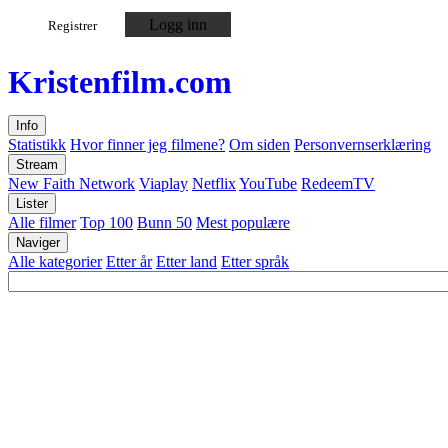
Logg inn
Registrer
Kristen
film
.com
Info
Statistikk
Hvor finner jeg filmene?
Om siden
Personvernserklæring
Stream
New Faith Network
Viaplay
Netflix
YouTube
RedeemTV
Lister
Alle filmer
Top 100
Bunn 50
Mest populære
Naviger
Alle kategorier
Etter år
Etter land
Etter språk