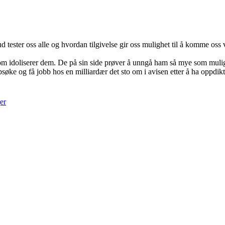
 tester oss alle og hvordan tilgivelse gir oss mulighet til å komme oss 
om idoliserer dem. De på sin side prøver å unngå ham så mye som mulig 
ke og få jobb hos en milliardær det sto om i avisen etter å ha oppdiktet
er